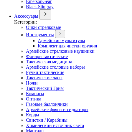
EmersonGear
Black Stingray
Аксессуары
Категории:
Очки стрелковые
Инструменты
Армейские мультитулы
Комплект для чистки оружия
Армейские стрелковые наушники
Фонари тактические
Тактическая медицина
Армейские столовые наборы
Ручки тактические
Тактические часы
Ножи
Тактический Грим
Компасы
Оптика
Газовые баллончики
Армейские фляги и гидраторы
Корды
Свистки / Карабины
Химический источник света
Мангалы