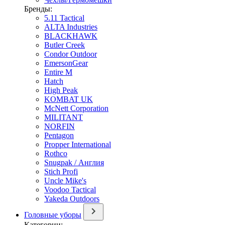
Бренды:
5.11 Tactical
ALTA Industries
BLACKHAWK
Butler Creek
Condor Outdoor
EmersonGear
Entire M
Hatch
High Peak
KOMBAT UK
McNett Corporation
MILITANT
NORFIN
Pentagon
Propper International
Rothco
Snugpak / Англия
Stich Profi
Uncle Mike's
Voodoo Tactical
Yakeda Outdoors
Головные уборы
Категории: