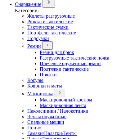
Снаряжение
Категории:
Жилеты разгрузочные
Рюкзаки тактические
Тактические сумки
Портфели тактические
Подсумки
Ремни
Ремни для брюк
Разгрузочные тактические пояса
Плечевые оружейные ремни
Подтяжки тактические
Пряжки
Кобуры
Коврики и маты
Маскировка
Маскировочный костюм
Маскировочная лента
Наколенники / Налокотники
Чехлы оружейные
Спальные мешки
Пончо
Гамаки/Палатки/Тенты
Чехлы/Гермомешки