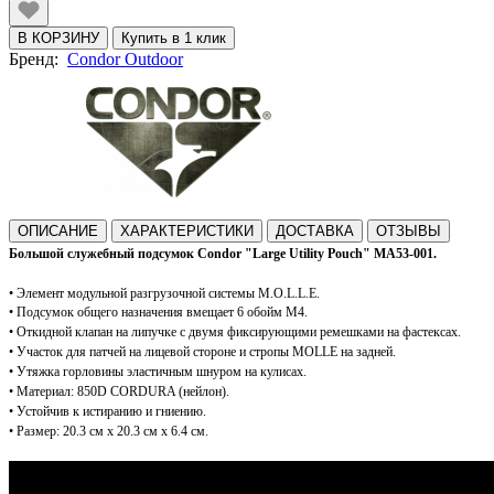
В КОРЗИНУ
Купить в 1 клик
Бренд:
Condor Outdoor
ОПИСАНИЕ
ХАРАКТЕРИСТИКИ
ДОСТАВКА
ОТЗЫВЫ
Большой служебный подсумок Condor "
Large Utility Pouch" MA53-001.
•
Элемент модульной разгрузочной системы M.O.L.L.E.
•
П
одсумок общего назначения вмещает 6 обойм М4.
•
Откидной клапан на липучке с двумя фиксирующими ремешками на фастексах.
•
У
часток для патчей на лицевой стороне и с
тропы MOLLE на задней.
•
Утяжка горловины эластичным шнуром на кулисах.
•
Материал: 850D CORDURA (нейлон).
•
Устойчив к истиранию и гниению.
•
Размер: 20.3 см х 20.3 см x 6.4 см.