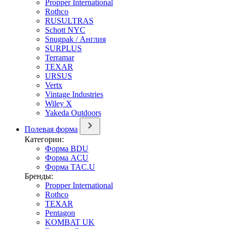
Propper International
Rothco
RUSULTRAS
Schott NYC
Snugpak / Англия
SURPLUS
Terramar
TEXAR
URSUS
Vertx
Vintage Industries
Wiley X
Yakeda Outdoors
Полевая форма
Категории:
Форма BDU
Форма ACU
Форма TAC.U
Бренды:
Propper International
Rothco
TEXAR
Pentagon
KOMBAT UK