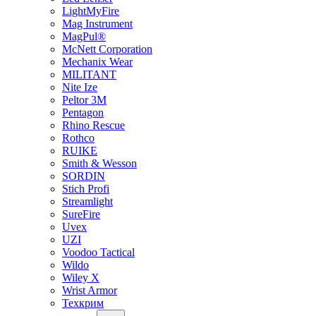
LightMyFire
Mag Instrument
MagPul®
McNett Corporation
Mechanix Wear
MILITANT
Nite Ize
Peltor 3M
Pentagon
Rhino Rescue
Rothco
RUIKE
Smith & Wesson
SORDIN
Stich Profi
Streamlight
SureFire
Uvex
UZI
Voodoo Tactical
Wildo
Wiley X
Wrist Armor
Техкрим