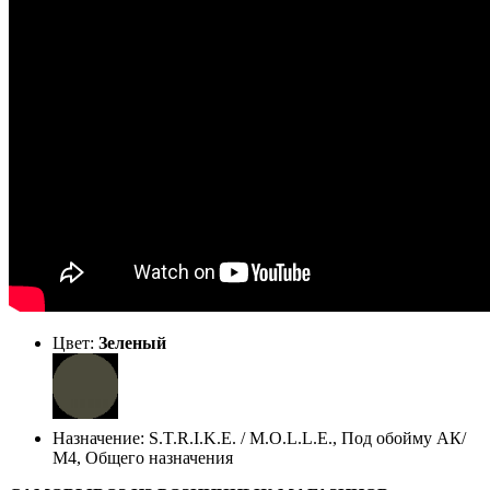
Цвет:
Зеленый
Назначение: S.T.R.I.K.E. / M.O.L.L.E., Под обойму АК/
М4, Общего назначения