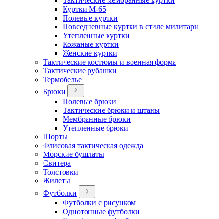
Тактические мембранные куртки
Куртки М-65
Полевые куртки
Повседневные куртки в стиле милитари
Утепленные куртки
Кожаные куртки
Женские куртки
Тактические костюмы и военная форма
Тактические рубашки
Термобелье
Брюки
Полевые брюки
Тактические брюки и штаны
Мембранные брюки
Утепленные брюки
Шорты
Флисовая тактическая одежда
Морские бушлаты
Свитера
Толстовки
Жилеты
Футболки
Футболки с рисунком
Однотонные футболки