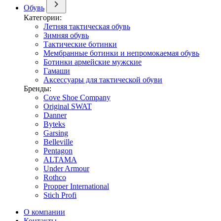
Обувь
Категории:
Летняя тактическая обувь
Зимняя обувь
Тактические ботинки
Мембранные ботинки и непромокаемая обувь
Ботинки армейские мужские
Гамаши
Аксессуары для тактической обуви
Бренды:
Cove Shoe Company
Original SWAT
Danner
Byteks
Garsing
Belleville
Pentagon
ALTAMA
Under Armour
Rothco
Propper International
Stich Profi
О компании
Контакты