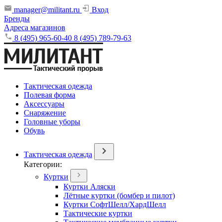
manager@militant.ru
Вход
Бренды
Адреса магазинов
8 (495) 965-60-40
8 (495) 789-79-63
Тактическая одежда
Полевая форма
Аксессуары
Снаряжение
Головные уборы
Обувь
Тактическая одежда
Категории:
Куртки
Куртки Аляски
Лётные куртки (бомбер и пилот)
Куртки СофтШелл/ХардШелл
Тактические куртки