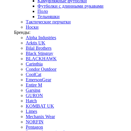
Камуфляжные футболки
Футболки с длинными рукавами
Поло
Тельняшки
Тактические перчатки
Носки
Бренды:
Alpha Industries
Arktis UK
Bilal Brothers
Black Stingray
BLACKHAWK
Carinthia
Condor Outdoor
CoolCat
EmersonGear
Entire M
Garsing
GURON
Hatch
KOMBAT UK
Limes
Mechanix Wear
NORFIN
Pentagon