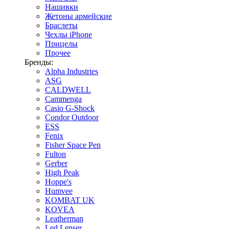
Нашивки
Жетоны армейские
Браслеты
Чехлы iPhone
Прицелы
Прочее
Бренды:
Alpha Industries
ASG
CALDWELL
Cammenga
Casio G-Shock
Condor Outdoor
ESS
Fenix
Fisher Space Pen
Fulton
Gerber
High Peak
Hoppe's
Humvee
KOMBAT UK
KOVEA
Leatherman
Led Lenser