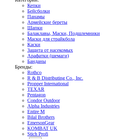
Кепки
Бейсболки
Панамы
Армейские береты
Шапки
Балаклавы, Маски, Подшлемники
Маски для страйкбола
Каски
Защита от насекомых
Арафатки (шемаги)
Банданы
Бренды:
Rothco
R & B Distributing Co., Inc.
Propper International
TEXAR
Pentagon
Condor Outdoor
Alpha Industries
Entire M
Bilal Brothers
EmersonGear
KOMBAT UK
Stich Profi