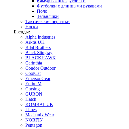
Камуфляжные футболки
Футболки с длинными рукавами
Поло
Тельняшки
Тактические перчатки
Носки
Бренды:
Alpha Industries
Arktis UK
Bilal Brothers
Black Stingray
BLACKHAWK
Carinthia
Condor Outdoor
CoolCat
EmersonGear
Entire M
Garsing
GURON
Hatch
KOMBAT UK
Limes
Mechanix Wear
NORFIN
Pentagon