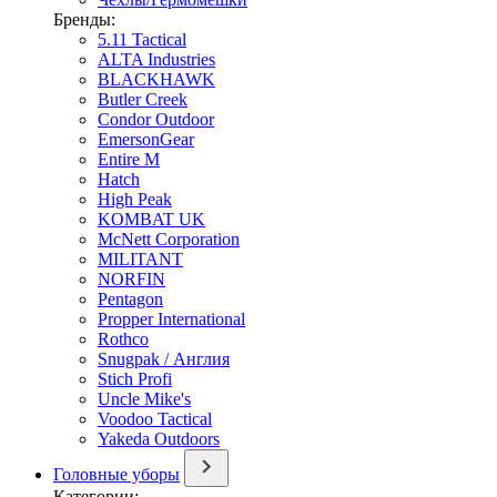
Бренды:
5.11 Tactical
ALTA Industries
BLACKHAWK
Butler Creek
Condor Outdoor
EmersonGear
Entire M
Hatch
High Peak
KOMBAT UK
McNett Corporation
MILITANT
NORFIN
Pentagon
Propper International
Rothco
Snugpak / Англия
Stich Profi
Uncle Mike's
Voodoo Tactical
Yakeda Outdoors
Головные уборы
Категории: