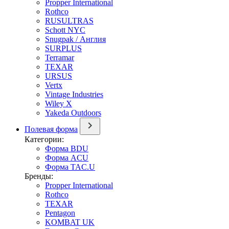
Propper International
Rothco
RUSULTRAS
Schott NYC
Snugpak / Англия
SURPLUS
Terramar
TEXAR
URSUS
Vertx
Vintage Industries
Wiley X
Yakeda Outdoors
Полевая форма
Категории:
Форма BDU
Форма ACU
Форма TAC.U
Бренды:
Propper International
Rothco
TEXAR
Pentagon
KOMBAT UK