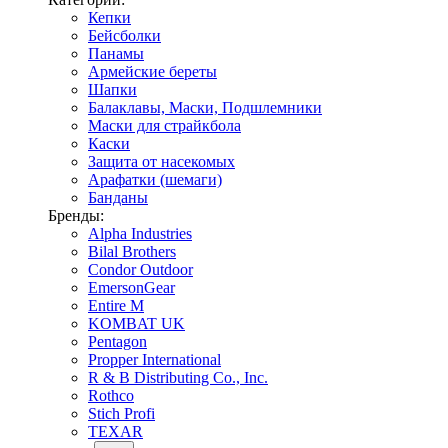
Кепки
Бейсболки
Панамы
Армейские береты
Шапки
Балаклавы, Маски, Подшлемники
Маски для страйкбола
Каски
Защита от насекомых
Арафатки (шемаги)
Банданы
Бренды:
Alpha Industries
Bilal Brothers
Condor Outdoor
EmersonGear
Entire M
KOMBAT UK
Pentagon
Propper International
R & B Distributing Co., Inc.
Rothco
Stich Profi
TEXAR