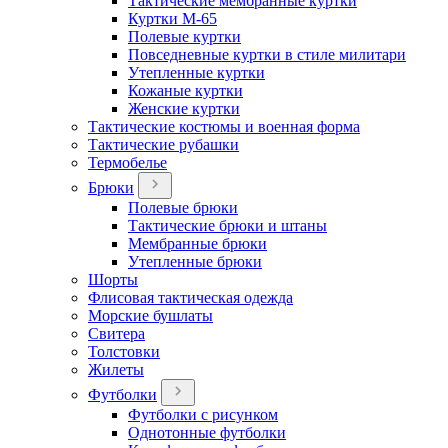
Тактические мембранные куртки
Куртки М-65
Полевые куртки
Повседневные куртки в стиле милитари
Утепленные куртки
Кожаные куртки
Женские куртки
Тактические костюмы и военная форма
Тактические рубашки
Термобелье
Брюки
Полевые брюки
Тактические брюки и штаны
Мембранные брюки
Утепленные брюки
Шорты
Флисовая тактическая одежда
Морские бушлаты
Свитера
Толстовки
Жилеты
Футболки
Футболки с рисунком
Однотонные футболки