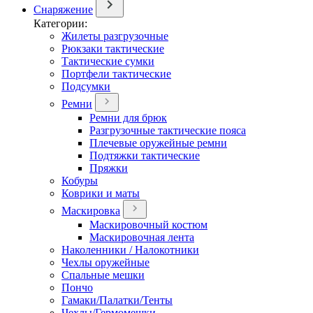
Снаряжение
Категории:
Жилеты разгрузочные
Рюкзаки тактические
Тактические сумки
Портфели тактические
Подсумки
Ремни
Ремни для брюк
Разгрузочные тактические пояса
Плечевые оружейные ремни
Подтяжки тактические
Пряжки
Кобуры
Коврики и маты
Маскировка
Маскировочный костюм
Маскировочная лента
Наколенники / Налокотники
Чехлы оружейные
Спальные мешки
Пончо
Гамаки/Палатки/Тенты
Чехлы/Гермомешки