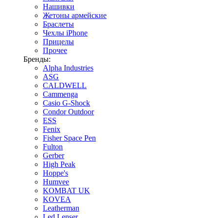
Нашивки
Жетоны армейские
Браслеты
Чехлы iPhone
Прицелы
Прочее
Бренды:
Alpha Industries
ASG
CALDWELL
Cammenga
Casio G-Shock
Condor Outdoor
ESS
Fenix
Fisher Space Pen
Fulton
Gerber
High Peak
Hoppe's
Humvee
KOMBAT UK
KOVEA
Leatherman
Led Lenser