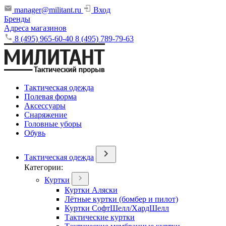
manager@militant.ru
Вход
Бренды
Адреса магазинов
8 (495) 965-60-40
8 (495) 789-79-63
Тактическая одежда
Полевая форма
Аксессуары
Снаряжение
Головные уборы
Обувь
Тактическая одежда
Категории:
Куртки
Куртки Аляски
Лётные куртки (бомбер и пилот)
Куртки СофтШелл/ХардШелл
Тактические куртки