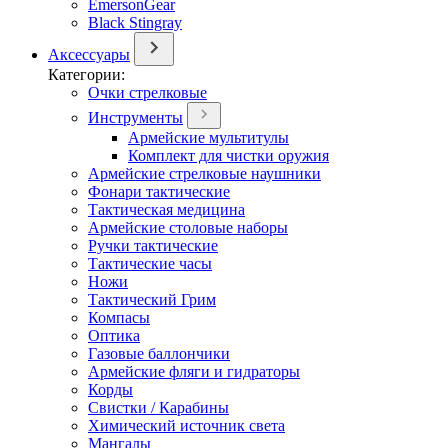
EmersonGear
Black Stingray
Аксессуары
Категории:
Очки стрелковые
Инструменты
Армейские мультитулы
Комплект для чистки оружия
Армейские стрелковые наушники
Фонари тактические
Тактическая медицина
Армейские столовые наборы
Ручки тактические
Тактические часы
Ножи
Тактический Грим
Компасы
Оптика
Газовые баллончики
Армейские фляги и гидраторы
Корды
Свистки / Карабины
Химический источник света
Мангалы