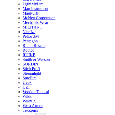
LightMyFire
Mag Instrument
MagPul®
McNett Corporation
Mechanix Wear
MILITANT
Nite Ize
Peltor 3M
Pentagon
Rhino Rescue
Rothco
RUIKE
Smith & Wesson
SORDIN
Stich Profi
Streamlight
SureFire
Uvex
UZI
Voodoo Tactical
Wildo
Wiley X
Wrist Armor
Техкрим