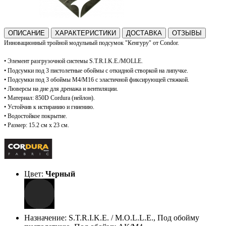
ОПИСАНИЕ
ХАРАКТЕРИСТИКИ
ДОСТАВКА
ОТЗЫВЫ
Инновационный тройной модульный подсумок "Кенгуру" от Condor.
•
Элемент разгрузочной системы S.T.R.I.K.E./MOLLE.
•
Подсумки под 3 пистолетные обоймы с о
ткидной створкой на липучке.
•
Подсумки под 3 обоймы М4/М16 с эластичной фиксирующей стяжкой
.
•
Люверсы на дне для дренажа и вентиляции.
•
Материал: 850D Cordura (нейлон).
•
Устойчив к истиранию и гниению.
•
Водостойкое покрытие.
•
Размер: 15.2 см x 23 см.
Цвет:
Черный
Назначение: S.T.R.I.K.E. / M.O.L.L.E., Под обойму