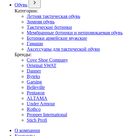
Обувь
Категории:
Летняя тактическая обувь
Зимняя обувь
Тактические ботинки
Мембранные ботинки и непромокаемая обувь
Ботинки армейские мужские
Гамаши
Аксессуары для тактической обуви
Бренды:
Cove Shoe Company
Original SWAT
Danner
Byteks
Garsing
Belleville
Pentagon
ALTAMA
Under Armour
Rothco
Propper International
Stich Profi
О компании
Контакты