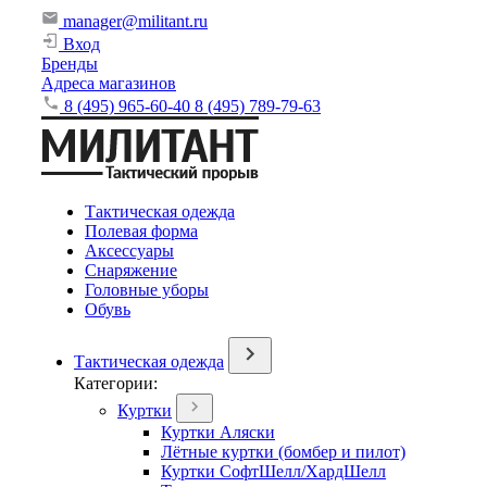
manager@militant.ru
Вход
Бренды
Адреса магазинов
8 (495) 965-60-40
8 (495) 789-79-63
Тактическая одежда
Полевая форма
Аксессуары
Снаряжение
Головные уборы
Обувь
Тактическая одежда
Категории:
Куртки
Куртки Аляски
Лётные куртки (бомбер и пилот)
Куртки СофтШелл/ХардШелл