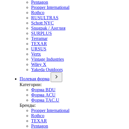
Pentagon
Propper International
Rothco
RUSULTRAS
Schott NYC
Snugpak / Англия
SURPLUS
Terramar
TEXAR
URSUS
Vertx
Vintage Industries
Wiley X
Yakeda Outdoors
Полевая форма
Категории:
Форма BDU
Форма ACU
Форма TAC.U
Бренды:
Propper International
Rothco
TEXAR
Pentagon