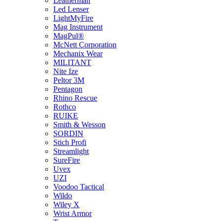
Leatherman
Led Lenser
LightMyFire
Mag Instrument
MagPul®
McNett Corporation
Mechanix Wear
MILITANT
Nite Ize
Peltor 3M
Pentagon
Rhino Rescue
Rothco
RUIKE
Smith & Wesson
SORDIN
Stich Profi
Streamlight
SureFire
Uvex
UZI
Voodoo Tactical
Wildo
Wiley X
Wrist Armor