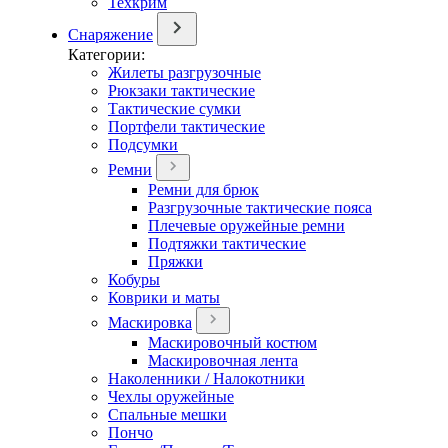
Техкрим
Снаряжение
Категории:
Жилеты разгрузочные
Рюкзаки тактические
Тактические сумки
Портфели тактические
Подсумки
Ремни
Ремни для брюк
Разгрузочные тактические пояса
Плечевые оружейные ремни
Подтяжки тактические
Пряжки
Кобуры
Коврики и маты
Маскировка
Маскировочный костюм
Маскировочная лента
Наколенники / Налокотники
Чехлы оружейные
Спальные мешки
Пончо