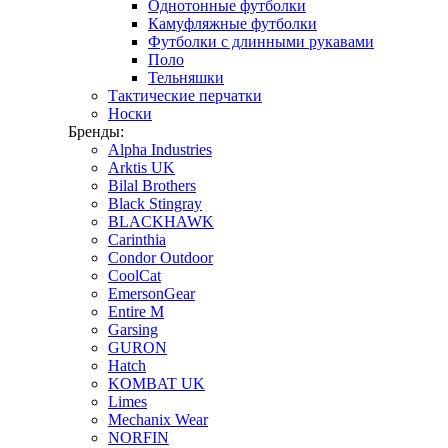
Однотонные футболки
Камуфляжные футболки
Футболки с длинными рукавами
Поло
Тельняшки
Тактические перчатки
Носки
Бренды:
Alpha Industries
Arktis UK
Bilal Brothers
Black Stingray
BLACKHAWK
Carinthia
Condor Outdoor
CoolCat
EmersonGear
Entire M
Garsing
GURON
Hatch
KOMBAT UK
Limes
Mechanix Wear
NORFIN