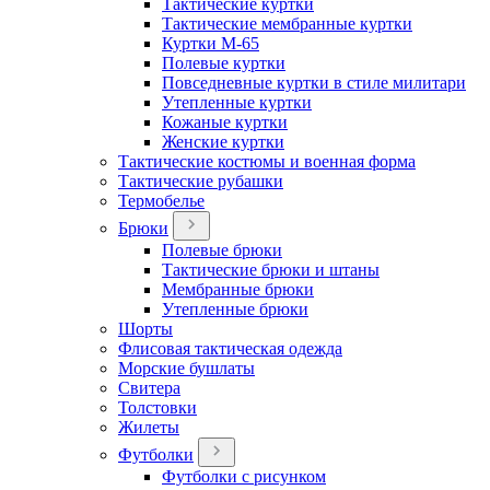
Тактические куртки
Тактические мембранные куртки
Куртки М-65
Полевые куртки
Повседневные куртки в стиле милитари
Утепленные куртки
Кожаные куртки
Женские куртки
Тактические костюмы и военная форма
Тактические рубашки
Термобелье
Брюки
Полевые брюки
Тактические брюки и штаны
Мембранные брюки
Утепленные брюки
Шорты
Флисовая тактическая одежда
Морские бушлаты
Свитера
Толстовки
Жилеты
Футболки
Футболки с рисунком