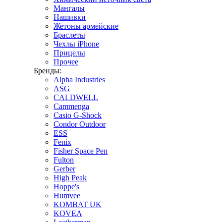
Мангалы
Нашивки
Жетоны армейские
Браслеты
Чехлы iPhone
Прицелы
Прочее
Бренды:
Alpha Industries
ASG
CALDWELL
Cammenga
Casio G-Shock
Condor Outdoor
ESS
Fenix
Fisher Space Pen
Fulton
Gerber
High Peak
Hoppe's
Humvee
KOMBAT UK
KOVEA