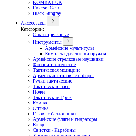
KOMBAT UK
EmersonGear
Black Stingray
Аксессуары
Категории:
Очки стрелковые
Инструменты
Армейские мультитулы
Комплект для чистки оружия
Армейские стрелковые наушники
Фонари тактические
Тактическая медицина
Армейские столовые наборы
Ручки тактические
Тактические часы
Ножи
Тактический Грим
Компасы
Оптика
Газовые баллончики
Армейские фляги и гидраторы
Корды
Свистки / Карабины
Химический источник света