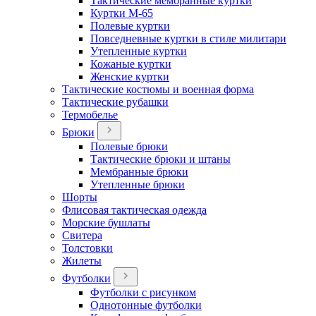
Тактические мембранные куртки
Куртки М-65
Полевые куртки
Повседневные куртки в стиле милитари
Утепленные куртки
Кожаные куртки
Женские куртки
Тактические костюмы и военная форма
Тактические рубашки
Термобелье
Брюки
Полевые брюки
Тактические брюки и штаны
Мембранные брюки
Утепленные брюки
Шорты
Флисовая тактическая одежда
Морские бушлаты
Свитера
Толстовки
Жилеты
Футболки
Футболки с рисунком
Однотонные футболки