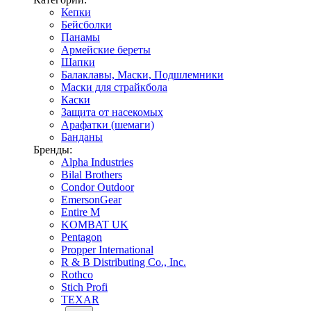
Кепки
Бейсболки
Панамы
Армейские береты
Шапки
Балаклавы, Маски, Подшлемники
Маски для страйкбола
Каски
Защита от насекомых
Арафатки (шемаги)
Банданы
Бренды:
Alpha Industries
Bilal Brothers
Condor Outdoor
EmersonGear
Entire M
KOMBAT UK
Pentagon
Propper International
R & B Distributing Co., Inc.
Rothco
Stich Profi
TEXAR