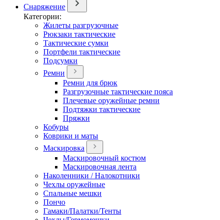
Снаряжение
Категории:
Жилеты разгрузочные
Рюкзаки тактические
Тактические сумки
Портфели тактические
Подсумки
Ремни
Ремни для брюк
Разгрузочные тактические пояса
Плечевые оружейные ремни
Подтяжки тактические
Пряжки
Кобуры
Коврики и маты
Маскировка
Маскировочный костюм
Маскировочная лента
Наколенники / Налокотники
Чехлы оружейные
Спальные мешки
Пончо
Гамаки/Палатки/Тенты
Чехлы/Гермомешки