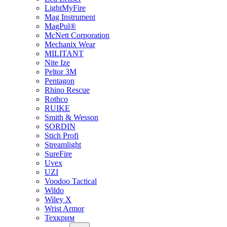
LightMyFire
Mag Instrument
MagPul®
McNett Corporation
Mechanix Wear
MILITANT
Nite Ize
Peltor 3M
Pentagon
Rhino Rescue
Rothco
RUIKE
Smith & Wesson
SORDIN
Stich Profi
Streamlight
SureFire
Uvex
UZI
Voodoo Tactical
Wildo
Wiley X
Wrist Armor
Техкрим