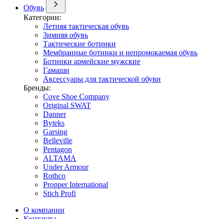
Обувь
Категории:
Летняя тактическая обувь
Зимняя обувь
Тактические ботинки
Мембранные ботинки и непромокаемая обувь
Ботинки армейские мужские
Гамаши
Аксессуары для тактической обуви
Бренды:
Cove Shoe Company
Original SWAT
Danner
Byteks
Garsing
Belleville
Pentagon
ALTAMA
Under Armour
Rothco
Propper International
Stich Profi
О компании
Контакты