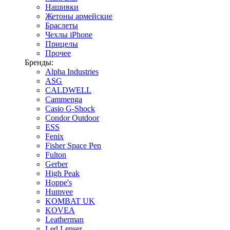
Нашивки
Жетоны армейские
Браслеты
Чехлы iPhone
Прицелы
Прочее
Бренды:
Alpha Industries
ASG
CALDWELL
Cammenga
Casio G-Shock
Condor Outdoor
ESS
Fenix
Fisher Space Pen
Fulton
Gerber
High Peak
Hoppe's
Humvee
KOMBAT UK
KOVEA
Leatherman
Led Lenser