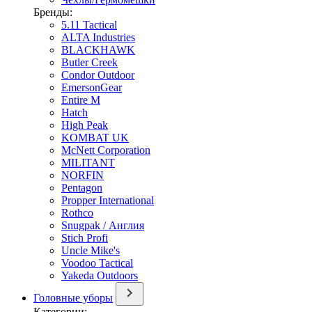
Бренды:
5.11 Tactical
ALTA Industries
BLACKHAWK
Butler Creek
Condor Outdoor
EmersonGear
Entire M
Hatch
High Peak
KOMBAT UK
McNett Corporation
MILITANT
NORFIN
Pentagon
Propper International
Rothco
Snugpak / Англия
Stich Profi
Uncle Mike's
Voodoo Tactical
Yakeda Outdoors
Головные уборы
Категории: