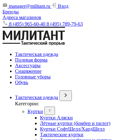
manager@militant.ru
Вход
Бренды
Адреса магазинов
8 (495) 965-60-40
8 (495) 789-79-63
Тактическая одежда
Полевая форма
Аксессуары
Снаряжение
Головные уборы
Обувь
Тактическая одежда
Категории:
Куртки
Куртки Аляски
Лётные куртки (бомбер и пилот)
Куртки СофтШелл/ХардШелл
Тактические куртки