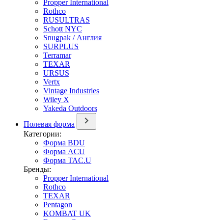
Propper International
Rothco
RUSULTRAS
Schott NYC
Snugpak / Англия
SURPLUS
Terramar
TEXAR
URSUS
Vertx
Vintage Industries
Wiley X
Yakeda Outdoors
Полевая форма
Категории:
Форма BDU
Форма ACU
Форма TAC.U
Бренды:
Propper International
Rothco
TEXAR
Pentagon
KOMBAT UK