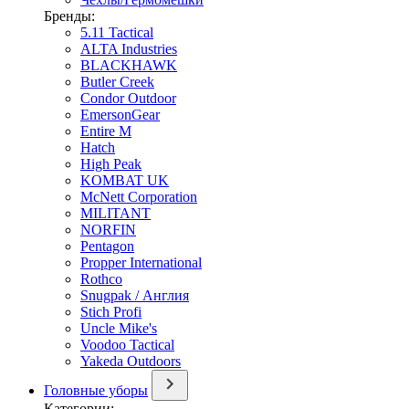
Бренды:
5.11 Tactical
ALTA Industries
BLACKHAWK
Butler Creek
Condor Outdoor
EmersonGear
Entire M
Hatch
High Peak
KOMBAT UK
McNett Corporation
MILITANT
NORFIN
Pentagon
Propper International
Rothco
Snugpak / Англия
Stich Profi
Uncle Mike's
Voodoo Tactical
Yakeda Outdoors
Головные уборы
Категории: