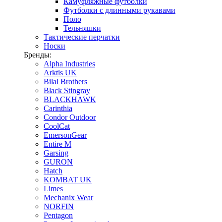
Камуфляжные футболки
Футболки с длинными рукавами
Поло
Тельняшки
Тактические перчатки
Носки
Бренды:
Alpha Industries
Arktis UK
Bilal Brothers
Black Stingray
BLACKHAWK
Carinthia
Condor Outdoor
CoolCat
EmersonGear
Entire M
Garsing
GURON
Hatch
KOMBAT UK
Limes
Mechanix Wear
NORFIN
Pentagon