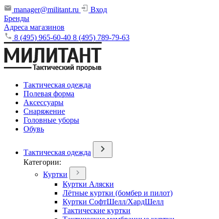
manager@militant.ru
Вход
Бренды
Адреса магазинов
8 (495) 965-60-40
8 (495) 789-79-63
Тактическая одежда
Полевая форма
Аксессуары
Снаряжение
Головные уборы
Обувь
Тактическая одежда
Категории:
Куртки
Куртки Аляски
Лётные куртки (бомбер и пилот)
Куртки СофтШелл/ХардШелл
Тактические куртки