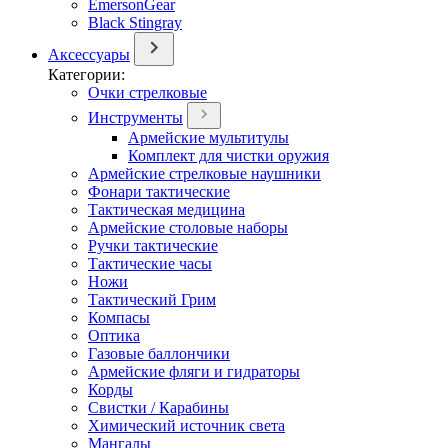
EmersonGear
Black Stingray
Аксессуары
Категории:
Очки стрелковые
Инструменты
Армейские мультитулы
Комплект для чистки оружия
Армейские стрелковые наушники
Фонари тактические
Тактическая медицина
Армейские столовые наборы
Ручки тактические
Тактические часы
Ножи
Тактический Грим
Компасы
Оптика
Газовые баллончики
Армейские фляги и гидраторы
Корды
Свистки / Карабины
Химический источник света
Мангалы