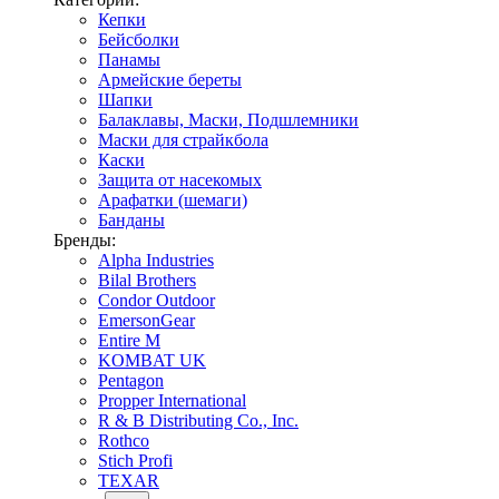
Кепки
Бейсболки
Панамы
Армейские береты
Шапки
Балаклавы, Маски, Подшлемники
Маски для страйкбола
Каски
Защита от насекомых
Арафатки (шемаги)
Банданы
Бренды:
Alpha Industries
Bilal Brothers
Condor Outdoor
EmersonGear
Entire M
KOMBAT UK
Pentagon
Propper International
R & B Distributing Co., Inc.
Rothco
Stich Profi
TEXAR