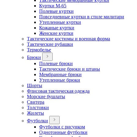
Тактические мембранные куртки
Куртки М-65
Полевые куртки
Повседневные куртки в стиле милитари
Утепленные куртки
Кожаные куртки
Женские куртки
Тактические костюмы и военная форма
Тактические рубашки
Термобелье
Брюки
Полевые брюки
Тактические брюки и штаны
Мембранные брюки
Утепленные брюки
Шорты
Флисовая тактическая одежда
Морские бушлаты
Свитера
Толстовки
Жилеты
Футболки
Футболки с рисунком
Однотонные футболки