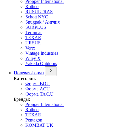
Propper International
Rothco
RUSULTRAS
Schott NYC
Snugpak / Англия
SURPLUS
Terramar
TEXAR
URSUS
Vertx
Vintage Industries
Wiley X
Yakeda Outdoors
Полевая форма
Категории:
Форма BDU
Форма ACU
Форма TAC.U
Бренды:
Propper International
Rothco
TEXAR
Pentagon
KOMBAT UK