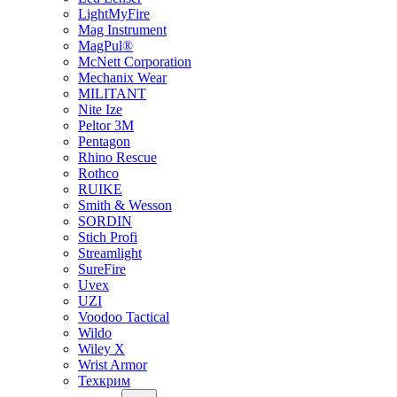
LightMyFire
Mag Instrument
MagPul®
McNett Corporation
Mechanix Wear
MILITANT
Nite Ize
Peltor 3M
Pentagon
Rhino Rescue
Rothco
RUIKE
Smith & Wesson
SORDIN
Stich Profi
Streamlight
SureFire
Uvex
UZI
Voodoo Tactical
Wildo
Wiley X
Wrist Armor
Техкрим