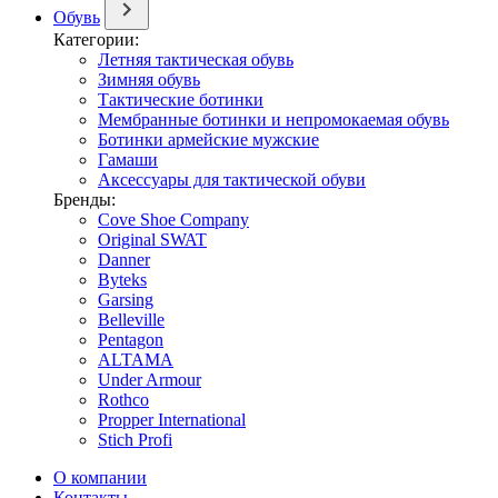
Обувь
Категории:
Летняя тактическая обувь
Зимняя обувь
Тактические ботинки
Мембранные ботинки и непромокаемая обувь
Ботинки армейские мужские
Гамаши
Аксессуары для тактической обуви
Бренды:
Cove Shoe Company
Original SWAT
Danner
Byteks
Garsing
Belleville
Pentagon
ALTAMA
Under Armour
Rothco
Propper International
Stich Profi
О компании
Контакты