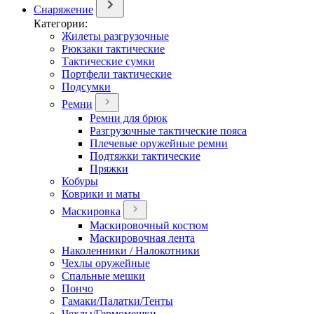
Снаряжение
Категории:
Жилеты разгрузочные
Рюкзаки тактические
Тактические сумки
Портфели тактические
Подсумки
Ремни
Ремни для брюк
Разгрузочные тактические пояса
Плечевые оружейные ремни
Подтяжки тактические
Пряжки
Кобуры
Коврики и маты
Маскировка
Маскировочный костюм
Маскировочная лента
Наколенники / Налокотники
Чехлы оружейные
Спальные мешки
Пончо
Гамаки/Палатки/Тенты
Чехлы/Гермомешки