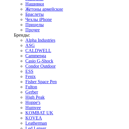
Нашивки
Жетоны армейские
Браслеты
Чехлы iPhone
Прицелы
Прочее
Бренды:
Alpha Industries
ASG
CALDWELL
Cammenga
Casio G-Shock
Condor Outdoor
ESS
Fenix
Fisher Space Pen
Fulton
Gerber
High Peak
Hoppe's
Humvee
KOMBAT UK
KOVEA
Leatherman
Led Lenser