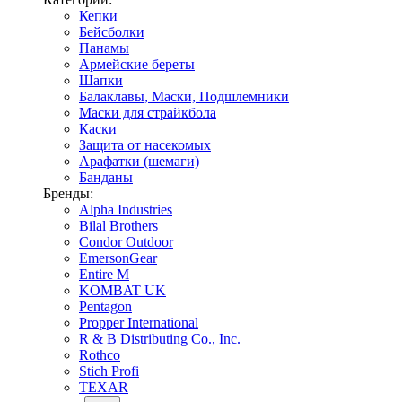
Кепки
Бейсболки
Панамы
Армейские береты
Шапки
Балаклавы, Маски, Подшлемники
Маски для страйкбола
Каски
Защита от насекомых
Арафатки (шемаги)
Банданы
Бренды:
Alpha Industries
Bilal Brothers
Condor Outdoor
EmersonGear
Entire M
KOMBAT UK
Pentagon
Propper International
R & B Distributing Co., Inc.
Rothco
Stich Profi
TEXAR