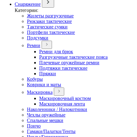
Снаряжение
Категории:
Жилеты разгрузочные
Рюкзаки тактические
Тактические сумки
Портфели тактические
Подсумки
Ремни
Ремни для брюк
Разгрузочные тактические пояса
Плечевые оружейные ремни
Подтяжки тактические
Пряжки
Кобуры
Коврики и маты
Маскировка
Маскировочный костюм
Маскировочная лента
Наколенники / Налокотники
Чехлы оружейные
Спальные мешки
Пончо
Гамаки/Палатки/Тенты
Чехлы/Гермомешки