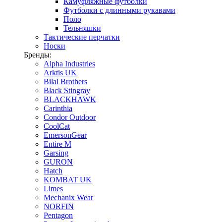
Камуфляжные футболки
Футболки с длинными рукавами
Поло
Тельняшки
Тактические перчатки
Носки
Бренды:
Alpha Industries
Arktis UK
Bilal Brothers
Black Stingray
BLACKHAWK
Carinthia
Condor Outdoor
CoolCat
EmersonGear
Entire M
Garsing
GURON
Hatch
KOMBAT UK
Limes
Mechanix Wear
NORFIN
Pentagon