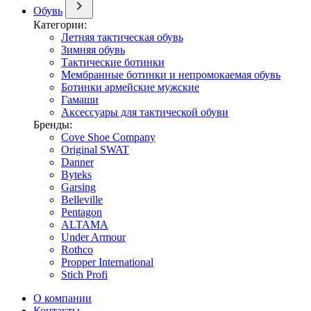
Обувь
Категории:
Летняя тактическая обувь
Зимняя обувь
Тактические ботинки
Мембранные ботинки и непромокаемая обувь
Ботинки армейские мужские
Гамаши
Аксессуары для тактической обуви
Бренды:
Cove Shoe Company
Original SWAT
Danner
Byteks
Garsing
Belleville
Pentagon
ALTAMA
Under Armour
Rothco
Propper International
Stich Profi
О компании
Контакты