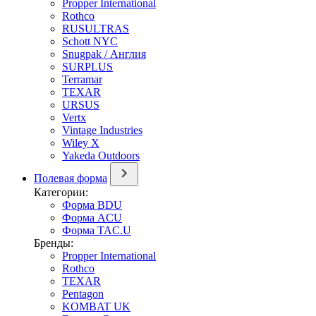
Propper International
Rothco
RUSULTRAS
Schott NYC
Snugpak / Англия
SURPLUS
Terramar
TEXAR
URSUS
Vertx
Vintage Industries
Wiley X
Yakeda Outdoors
Полевая форма
Категории:
Форма BDU
Форма ACU
Форма TAC.U
Бренды:
Propper International
Rothco
TEXAR
Pentagon
KOMBAT UK