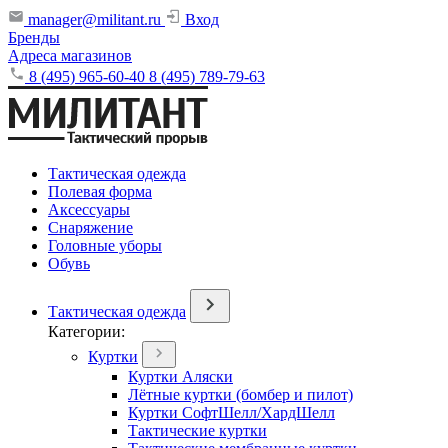
manager@militant.ru
Вход
Бренды
Адреса магазинов
8 (495) 965-60-40
8 (495) 789-79-63
Тактическая одежда
Полевая форма
Аксессуары
Снаряжение
Головные уборы
Обувь
Тактическая одежда
Категории:
Куртки
Куртки Аляски
Лётные куртки (бомбер и пилот)
Куртки СофтШелл/ХардШелл
Тактические куртки