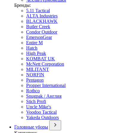
Бренды:
5.11 Tactical
ALTA Industries
BLACKHAWK
Butler Creek
Condor Outdoor
EmersonGear
Entire M
Hatch
High Peak
KOMBAT UK
McNett Corporation
MILITANT
NORFIN
Pentagon
Propper International
Rothco
Snugpak / Англия
Stich Profi
Uncle Mike's
Voodoo Tactical
Yakeda Outdoors
Головные уборы
Категории: