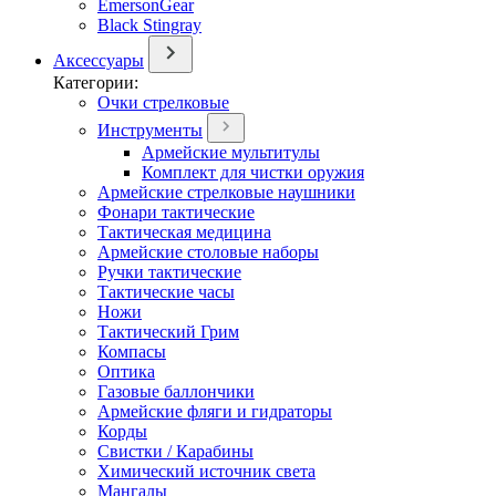
EmersonGear
Black Stingray
Аксессуары
Категории:
Очки стрелковые
Инструменты
Армейские мультитулы
Комплект для чистки оружия
Армейские стрелковые наушники
Фонари тактические
Тактическая медицина
Армейские столовые наборы
Ручки тактические
Тактические часы
Ножи
Тактический Грим
Компасы
Оптика
Газовые баллончики
Армейские фляги и гидраторы
Корды
Свистки / Карабины
Химический источник света
Мангалы