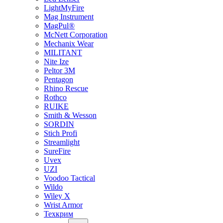
LightMyFire
Mag Instrument
MagPul®
McNett Corporation
Mechanix Wear
MILITANT
Nite Ize
Peltor 3M
Pentagon
Rhino Rescue
Rothco
RUIKE
Smith & Wesson
SORDIN
Stich Profi
Streamlight
SureFire
Uvex
UZI
Voodoo Tactical
Wildo
Wiley X
Wrist Armor
Техкрим