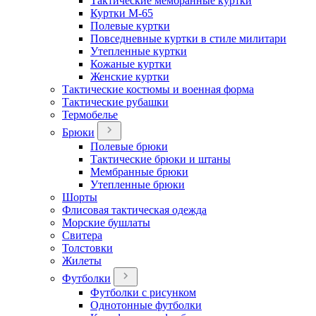
Тактические мембранные куртки
Куртки М-65
Полевые куртки
Повседневные куртки в стиле милитари
Утепленные куртки
Кожаные куртки
Женские куртки
Тактические костюмы и военная форма
Тактические рубашки
Термобелье
Брюки
Полевые брюки
Тактические брюки и штаны
Мембранные брюки
Утепленные брюки
Шорты
Флисовая тактическая одежда
Морские бушлаты
Свитера
Толстовки
Жилеты
Футболки
Футболки с рисунком
Однотонные футболки