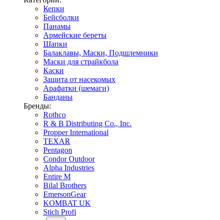
Кепки
Бейсболки
Панамы
Армейские береты
Шапки
Балаклавы, Маски, Подшлемники
Маски для страйкбола
Каски
Защита от насекомых
Арафатки (шемаги)
Банданы
Бренды:
Rothco
R & B Distributing Co., Inc.
Propper International
TEXAR
Pentagon
Condor Outdoor
Alpha Industries
Entire M
Bilal Brothers
EmersonGear
KOMBAT UK
Stich Profi