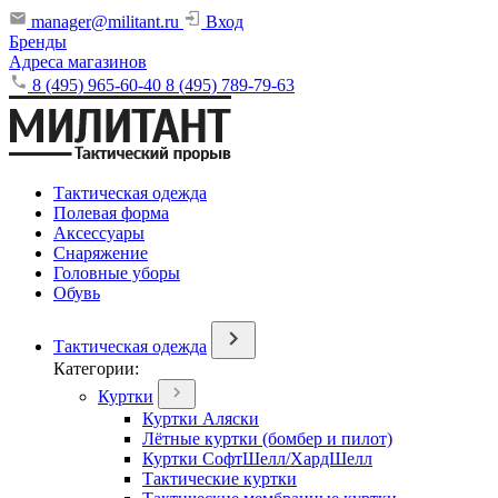
manager@militant.ru
Вход
Бренды
Адреса магазинов
8 (495) 965-60-40
8 (495) 789-79-63
Тактическая одежда
Полевая форма
Аксессуары
Снаряжение
Головные уборы
Обувь
Тактическая одежда
Категории:
Куртки
Куртки Аляски
Лётные куртки (бомбер и пилот)
Куртки СофтШелл/ХардШелл
Тактические куртки