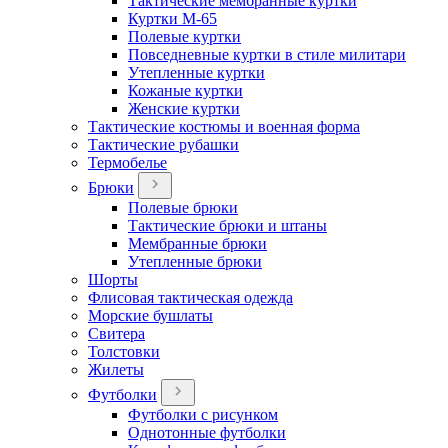
Тактические мембранные куртки
Куртки М-65
Полевые куртки
Повседневные куртки в стиле милитари
Утепленные куртки
Кожаные куртки
Женские куртки
Тактические костюмы и военная форма
Тактические рубашки
Термобелье
Брюки
Полевые брюки
Тактические брюки и штаны
Мембранные брюки
Утепленные брюки
Шорты
Флисовая тактическая одежда
Морские бушлаты
Свитера
Толстовки
Жилеты
Футболки
Футболки с рисунком
Однотонные футболки