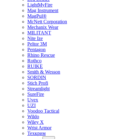
LightMyFire
Mag Instrument
MagPul®
McNett Corporation
Mechanix Wear
MILITANT
Nite Ize
Peltor 3M
Pentagon
Rhino Rescue
Rothco
RUIKE
Smith & Wesson
SORDIN
Stich Profi
Streamlight
SureFire
Uvex
UZI
Voodoo Tactical
Wildo
Wiley X
Wrist Armor
Техкрим