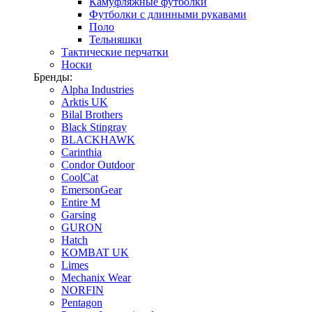
Камуфляжные футболки
Футболки с длинными рукавами
Поло
Тельняшки
Тактические перчатки
Носки
Бренды:
Alpha Industries
Arktis UK
Bilal Brothers
Black Stingray
BLACKHAWK
Carinthia
Condor Outdoor
CoolCat
EmersonGear
Entire M
Garsing
GURON
Hatch
KOMBAT UK
Limes
Mechanix Wear
NORFIN
Pentagon