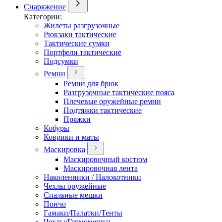
Снаряжение
Категории:
Жилеты разгрузочные
Рюкзаки тактические
Тактические сумки
Портфели тактические
Подсумки
Ремни
Ремни для брюк
Разгрузочные тактические пояса
Плечевые оружейные ремни
Подтяжки тактические
Пряжки
Кобуры
Коврики и маты
Маскировка
Маскировочный костюм
Маскировочная лента
Наколенники / Налокотники
Чехлы оружейные
Спальные мешки
Пончо
Гамаки/Палатки/Тенты
Чехлы/Гермомешки