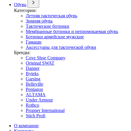
Обувь
Категории:
Летняя тактическая обувь
Зимняя обувь
Тактические ботинки
Мембранные ботинки и непромокаемая обувь
Ботинки армейские мужские
Гамаши
Аксессуары для тактической обуви
Бренды:
Cove Shoe Company
Original SWAT
Danner
Byteks
Garsing
Belleville
Pentagon
ALTAMA
Under Armour
Rothco
Propper International
Stich Profi
О компании
Контакты