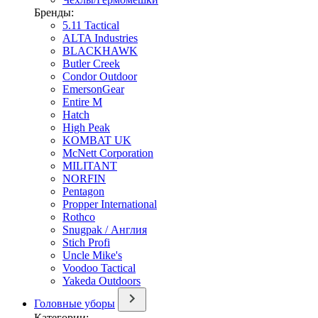
Бренды:
5.11 Tactical
ALTA Industries
BLACKHAWK
Butler Creek
Condor Outdoor
EmersonGear
Entire M
Hatch
High Peak
KOMBAT UK
McNett Corporation
MILITANT
NORFIN
Pentagon
Propper International
Rothco
Snugpak / Англия
Stich Profi
Uncle Mike's
Voodoo Tactical
Yakeda Outdoors
Головные уборы
Категории: