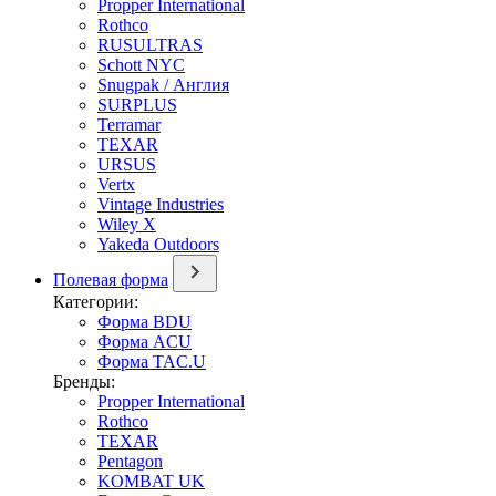
Propper International
Rothco
RUSULTRAS
Schott NYC
Snugpak / Англия
SURPLUS
Terramar
TEXAR
URSUS
Vertx
Vintage Industries
Wiley X
Yakeda Outdoors
Полевая форма
Категории:
Форма BDU
Форма ACU
Форма TAC.U
Бренды:
Propper International
Rothco
TEXAR
Pentagon
KOMBAT UK