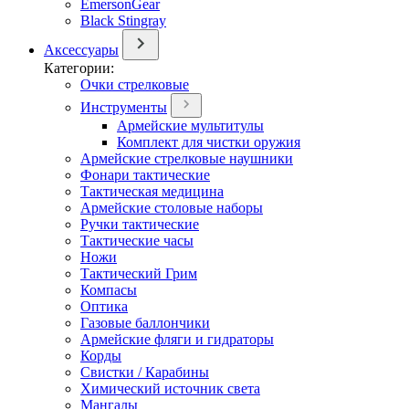
EmersonGear
Black Stingray
Аксессуары
Категории:
Очки стрелковые
Инструменты
Армейские мультитулы
Комплект для чистки оружия
Армейские стрелковые наушники
Фонари тактические
Тактическая медицина
Армейские столовые наборы
Ручки тактические
Тактические часы
Ножи
Тактический Грим
Компасы
Оптика
Газовые баллончики
Армейские фляги и гидраторы
Корды
Свистки / Карабины
Химический источник света
Мангалы