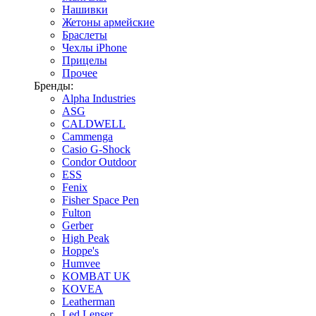
Нашивки
Жетоны армейские
Браслеты
Чехлы iPhone
Прицелы
Прочее
Бренды:
Alpha Industries
ASG
CALDWELL
Cammenga
Casio G-Shock
Condor Outdoor
ESS
Fenix
Fisher Space Pen
Fulton
Gerber
High Peak
Hoppe's
Humvee
KOMBAT UK
KOVEA
Leatherman
Led Lenser