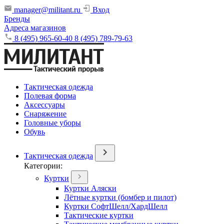
manager@militant.ru
Вход
Бренды
Адреса магазинов
8 (495) 965-60-40
8 (495) 789-79-63
Тактическая одежда
Полевая форма
Аксессуары
Снаряжение
Головные уборы
Обувь
Тактическая одежда
Категории:
Куртки
Куртки Аляски
Лётные куртки (бомбер и пилот)
Куртки СофтШелл/ХардШелл
Тактические куртки