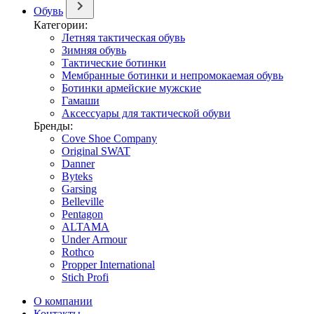
Обувь
Категории:
Летняя тактическая обувь
Зимняя обувь
Тактические ботинки
Мембранные ботинки и непромокаемая обувь
Ботинки армейские мужские
Гамаши
Аксессуары для тактической обуви
Бренды:
Cove Shoe Company
Original SWAT
Danner
Byteks
Garsing
Belleville
Pentagon
ALTAMA
Under Armour
Rothco
Propper International
Stich Profi
О компании
Контакты