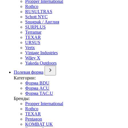
Propper International
Rothco
RUSULTRAS
Schott NYC
Snugpak / Англия
SURPLUS
Terramar
TEXAR
URSUS
Vertx
Vintage Industries
Wiley X
Yakeda Outdoors
Полевая форма
Категории:
Форма BDU
Форма ACU
Форма TAC.U
Бренды:
Propper International
Rothco
TEXAR
Pentagon
KOMBAT UK