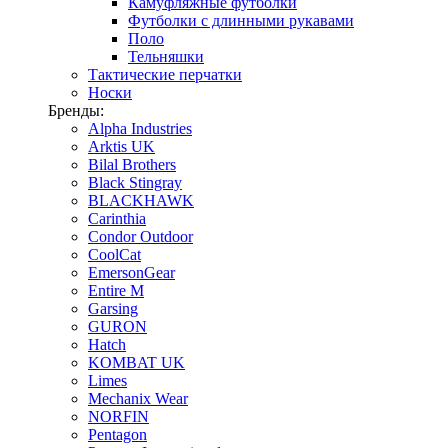
Камуфляжные футболки
Футболки с длинными рукавами
Поло
Тельняшки
Тактические перчатки
Носки
Бренды:
Alpha Industries
Arktis UK
Bilal Brothers
Black Stingray
BLACKHAWK
Carinthia
Condor Outdoor
CoolCat
EmersonGear
Entire M
Garsing
GURON
Hatch
KOMBAT UK
Limes
Mechanix Wear
NORFIN
Pentagon