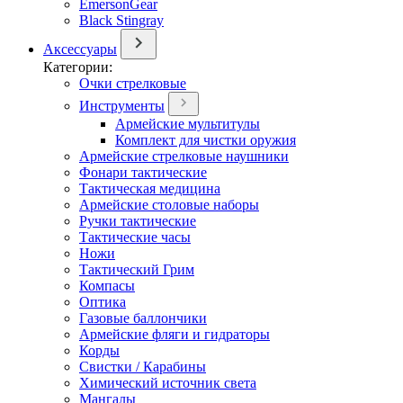
EmersonGear
Black Stingray
Аксессуары
Категории:
Очки стрелковые
Инструменты
Армейские мультитулы
Комплект для чистки оружия
Армейские стрелковые наушники
Фонари тактические
Тактическая медицина
Армейские столовые наборы
Ручки тактические
Тактические часы
Ножи
Тактический Грим
Компасы
Оптика
Газовые баллончики
Армейские фляги и гидраторы
Корды
Свистки / Карабины
Химический источник света
Мангалы