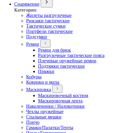
Снаряжение
Категории:
Жилеты разгрузочные
Рюкзаки тактические
Тактические сумки
Портфели тактические
Подсумки
Ремни
Ремни для брюк
Разгрузочные тактические пояса
Плечевые оружейные ремни
Подтяжки тактические
Пряжки
Кобуры
Коврики и маты
Маскировка
Маскировочный костюм
Маскировочная лента
Наколенники / Налокотники
Чехлы оружейные
Спальные мешки
Пончо
Гамаки/Палатки/Тенты
Чехлы/Гермомешки