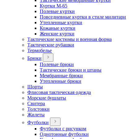
Тактические мембранные куртки
Куртки М-65
Полевые куртки
Повседневные куртки в стиле милитари
Утепленные куртки
Кожаные куртки
Женские куртки
Тактические костюмы и военная форма
Тактические рубашки
Термобелье
Брюки
Полевые брюки
Тактические брюки и штаны
Мембранные брюки
Утепленные брюки
Шорты
Флисовая тактическая одежда
Морские бушлаты
Свитера
Толстовки
Жилеты
Футболки
Футболки с рисунком
Однотонные футболки