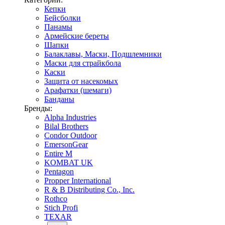
Кепки
Бейсболки
Панамы
Армейские береты
Шапки
Балаклавы, Маски, Подшлемники
Маски для страйкбола
Каски
Защита от насекомых
Арафатки (шемаги)
Банданы
Бренды:
Alpha Industries
Bilal Brothers
Condor Outdoor
EmersonGear
Entire M
KOMBAT UK
Pentagon
Propper International
R & B Distributing Co., Inc.
Rothco
Stich Profi
TEXAR