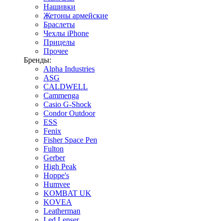
Нашивки
Жетоны армейские
Браслеты
Чехлы iPhone
Прицелы
Прочее
Бренды:
Alpha Industries
ASG
CALDWELL
Cammenga
Casio G-Shock
Condor Outdoor
ESS
Fenix
Fisher Space Pen
Fulton
Gerber
High Peak
Hoppe's
Humvee
KOMBAT UK
KOVEA
Leatherman
Led Lenser