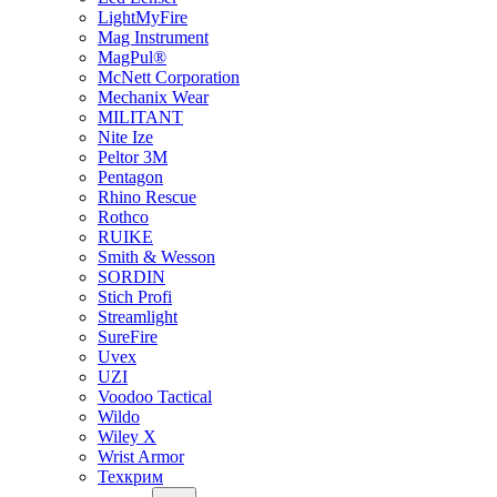
LightMyFire
Mag Instrument
MagPul®
McNett Corporation
Mechanix Wear
MILITANT
Nite Ize
Peltor 3M
Pentagon
Rhino Rescue
Rothco
RUIKE
Smith & Wesson
SORDIN
Stich Profi
Streamlight
SureFire
Uvex
UZI
Voodoo Tactical
Wildo
Wiley X
Wrist Armor
Техкрим