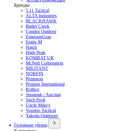
Бренды:
5.11 Tactical
ALTA Industries
BLACKHAWK
Butler Creek
Condor Outdoor
EmersonGear
Entire M
Hatch
High Peak
KOMBAT UK
McNett Corporation
MILITANT
NORFIN
Pentagon
Propper International
Rothco
Snugpak / Англия
Stich Profi
Uncle Mike's
Voodoo Tactical
Yakeda Outdoors
Головные уборы
Категории: