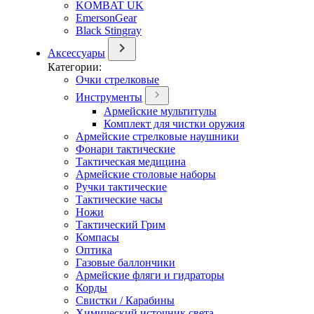
KOMBAT UK
EmersonGear
Black Stingray
Аксессуары
Категории:
Очки стрелковые
Инструменты
Армейские мультитулы
Комплект для чистки оружия
Армейские стрелковые наушники
Фонари тактические
Тактическая медицина
Армейские столовые наборы
Ручки тактические
Тактические часы
Ножи
Тактический Грим
Компасы
Оптика
Газовые баллончики
Армейские фляги и гидраторы
Корды
Свистки / Карабины
Химический источник света