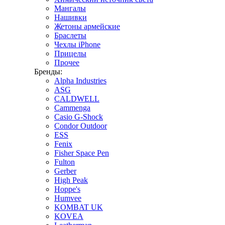
Мангалы
Нашивки
Жетоны армейские
Браслеты
Чехлы iPhone
Прицелы
Прочее
Бренды:
Alpha Industries
ASG
CALDWELL
Cammenga
Casio G-Shock
Condor Outdoor
ESS
Fenix
Fisher Space Pen
Fulton
Gerber
High Peak
Hoppe's
Humvee
KOMBAT UK
KOVEA