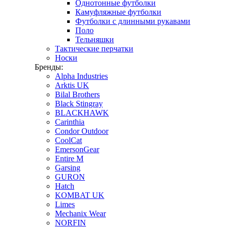
Однотонные футболки
Камуфляжные футболки
Футболки с длинными рукавами
Поло
Тельняшки
Тактические перчатки
Носки
Бренды:
Alpha Industries
Arktis UK
Bilal Brothers
Black Stingray
BLACKHAWK
Carinthia
Condor Outdoor
CoolCat
EmersonGear
Entire M
Garsing
GURON
Hatch
KOMBAT UK
Limes
Mechanix Wear
NORFIN