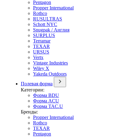
Pentagon
Propper International
Rothco
RUSULTRAS
Schott NYC
Snugpak / Англия
SURPLUS
Terramar
TEXAR
URSUS
Vertx
Vintage Industries
Wiley X
Yakeda Outdoors
Полевая форма
Категории:
Форма BDU
Форма ACU
Форма TAC.U
Бренды:
Propper International
Rothco
TEXAR
Pentagon