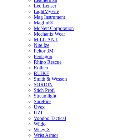
Leatherman
Led Lenser
LightMyFire
Mag Instrument
MagPul®
McNett Corporation
Mechanix Wear
MILITANT
Nite Ize
Peltor 3M
Pentagon
Rhino Rescue
Rothco
RUIKE
Smith & Wesson
SORDIN
Stich Profi
Streamlight
SureFire
Uvex
UZI
Voodoo Tactical
Wildo
Wiley X
Wrist Armor