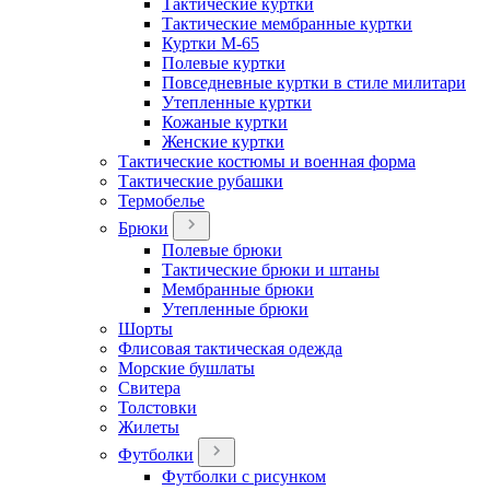
Тактические куртки
Тактические мембранные куртки
Куртки М-65
Полевые куртки
Повседневные куртки в стиле милитари
Утепленные куртки
Кожаные куртки
Женские куртки
Тактические костюмы и военная форма
Тактические рубашки
Термобелье
Брюки
Полевые брюки
Тактические брюки и штаны
Мембранные брюки
Утепленные брюки
Шорты
Флисовая тактическая одежда
Морские бушлаты
Свитера
Толстовки
Жилеты
Футболки
Футболки с рисунком