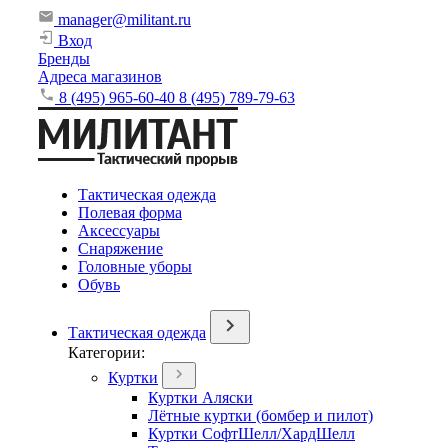
manager@militant.ru
Вход
Бренды
Адреса магазинов
8 (495) 965-60-40
8 (495) 789-79-63
Тактическая одежда
Полевая форма
Аксессуары
Снаряжение
Головные уборы
Обувь
Тактическая одежда
Категории:
Куртки
Куртки Аляски
Лётные куртки (бомбер и пилот)
Куртки СофтШелл/ХардШелл