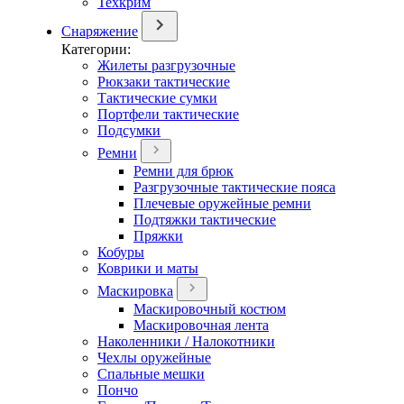
Техкрим
Снаряжение
Категории:
Жилеты разгрузочные
Рюкзаки тактические
Тактические сумки
Портфели тактические
Подсумки
Ремни
Ремни для брюк
Разгрузочные тактические пояса
Плечевые оружейные ремни
Подтяжки тактические
Пряжки
Кобуры
Коврики и маты
Маскировка
Маскировочный костюм
Маскировочная лента
Наколенники / Налокотники
Чехлы оружейные
Спальные мешки
Пончо