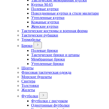
Тактические мембранные куртки
Куртки М-65
Полевые куртки
Повседневные куртки в стиле милитари
Утепленные куртки
Кожаные куртки
Женские куртки
Тактические костюмы и военная форма
Тактические рубашки
Термобелье
Брюки
Полевые брюки
Тактические брюки и штаны
Мембранные брюки
Утепленные брюки
Шорты
Флисовая тактическая одежда
Морские бушлаты
Свитера
Толстовки
Жилеты
Футболки
Футболки с рисунком
Однотонные футболки