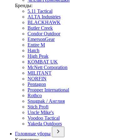
Бренды:
5.11 Tactical
ALTA Industries
BLACKHAWK
Butler Creek
Condor Outdoor
EmersonGear
Entire M
Hatch
High Peak
KOMBAT UK
McNett Corporation
MILITANT
NORFIN
Pentagon
Propper International
Rothco
Snugpak / Англия
Stich Profi
Uncle Mike's
Voodoo Tactical
Yakeda Outdoors
Головные уборы
Категории: