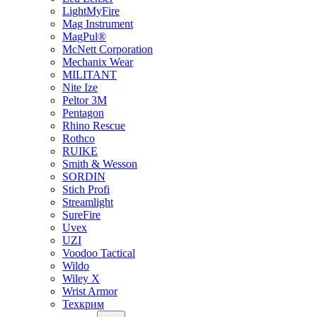
LightMyFire
Mag Instrument
MagPul®
McNett Corporation
Mechanix Wear
MILITANT
Nite Ize
Peltor 3M
Pentagon
Rhino Rescue
Rothco
RUIKE
Smith & Wesson
SORDIN
Stich Profi
Streamlight
SureFire
Uvex
UZI
Voodoo Tactical
Wildo
Wiley X
Wrist Armor
Техкрим