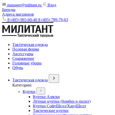
manager@militant.ru
Вход
Бренды
Адреса магазинов
8 (495) 965-60-40
8 (495) 789-79-63
Тактическая одежда
Полевая форма
Аксессуары
Снаряжение
Головные уборы
Обувь
Тактическая одежда
Категории:
Куртки
Куртки Аляски
Лётные куртки (бомбер и пилот)
Куртки СофтШелл/ХардШелл
Тактические куртки