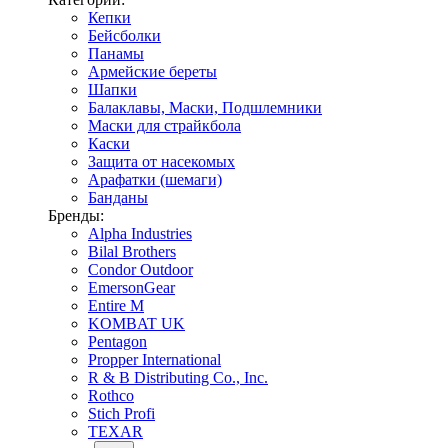
Кепки
Бейсболки
Панамы
Армейские береты
Шапки
Балаклавы, Маски, Подшлемники
Маски для страйкбола
Каски
Защита от насекомых
Арафатки (шемаги)
Банданы
Бренды:
Alpha Industries
Bilal Brothers
Condor Outdoor
EmersonGear
Entire M
KOMBAT UK
Pentagon
Propper International
R & B Distributing Co., Inc.
Rothco
Stich Profi
TEXAR