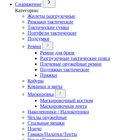
Снаряжение
Категории:
Жилеты разгрузочные
Рюкзаки тактические
Тактические сумки
Портфели тактические
Подсумки
Ремни
Ремни для брюк
Разгрузочные тактические пояса
Плечевые оружейные ремни
Подтяжки тактические
Пряжки
Кобуры
Коврики и маты
Маскировка
Маскировочный костюм
Маскировочная лента
Наколенники / Налокотники
Чехлы оружейные
Спальные мешки
Пончо
Гамаки/Палатки/Тенты
Чехлы/Гермомешки