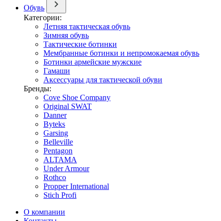
Обувь
Категории:
Летняя тактическая обувь
Зимняя обувь
Тактические ботинки
Мембранные ботинки и непромокаемая обувь
Ботинки армейские мужские
Гамаши
Аксессуары для тактической обуви
Бренды:
Cove Shoe Company
Original SWAT
Danner
Byteks
Garsing
Belleville
Pentagon
ALTAMA
Under Armour
Rothco
Propper International
Stich Profi
О компании
Контакты