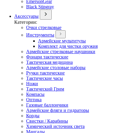
EmersonGear
Black Stingray
Аксессуары
Категории:
Очки стрелковые
Инструменты
Армейские мультитулы
Комплект для чистки оружия
Армейские стрелковые наушники
Фонари тактические
Тактическая медицина
Армейские столовые наборы
Ручки тактические
Тактические часы
Ножи
Тактический Грим
Компасы
Оптика
Газовые баллончики
Армейские фляги и гидраторы
Корды
Свистки / Карабины
Химический источник света
Мангалы