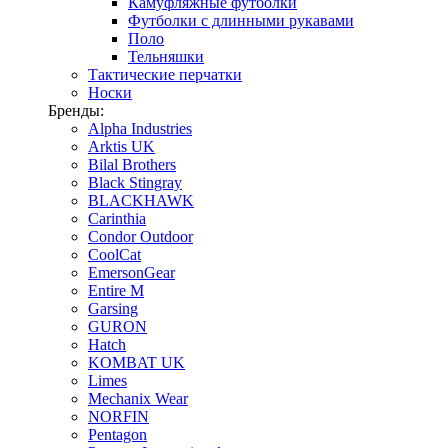
Камуфляжные футболки
Футболки с длинными рукавами
Поло
Тельняшки
Тактические перчатки
Носки
Бренды:
Alpha Industries
Arktis UK
Bilal Brothers
Black Stingray
BLACKHAWK
Carinthia
Condor Outdoor
CoolCat
EmersonGear
Entire M
Garsing
GURON
Hatch
KOMBAT UK
Limes
Mechanix Wear
NORFIN
Pentagon