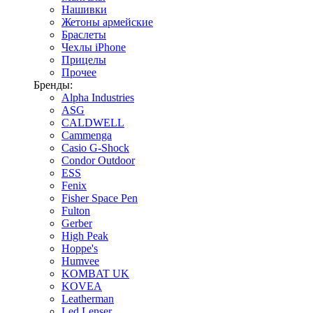
Нашивки
Жетоны армейские
Браслеты
Чехлы iPhone
Прицелы
Прочее
Бренды:
Alpha Industries
ASG
CALDWELL
Cammenga
Casio G-Shock
Condor Outdoor
ESS
Fenix
Fisher Space Pen
Fulton
Gerber
High Peak
Hoppe's
Humvee
KOMBAT UK
KOVEA
Leatherman
Led Lenser