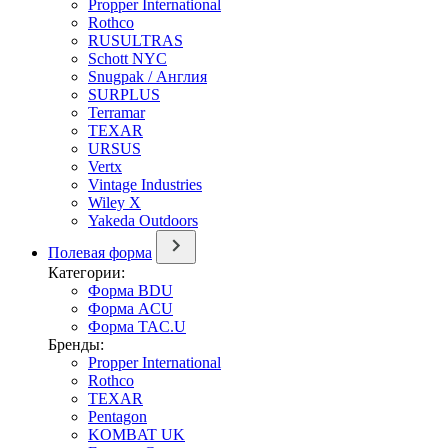
Propper International
Rothco
RUSULTRAS
Schott NYC
Snugpak / Англия
SURPLUS
Terramar
TEXAR
URSUS
Vertx
Vintage Industries
Wiley X
Yakeda Outdoors
Полевая форма
Категории:
Форма BDU
Форма ACU
Форма TAC.U
Бренды:
Propper International
Rothco
TEXAR
Pentagon
KOMBAT UK