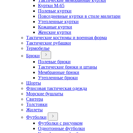
Тактические мембранные куртки
Куртки М-65
Полевые куртки
Повседневные куртки в стиле милитари
Утепленные куртки
Кожаные куртки
Женские куртки
Тактические костюмы и военная форма
Тактические рубашки
Термобелье
Брюки
Полевые брюки
Тактические брюки и штаны
Мембранные брюки
Утепленные брюки
Шорты
Флисовая тактическая одежда
Морские бушлаты
Свитера
Толстовки
Жилеты
Футболки
Футболки с рисунком
Однотонные футболки