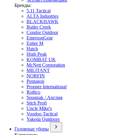
Бренды:
5.11 Tactical
ALTA Industries
BLACKHAWK
Butler Creek
Condor Outdoor
EmersonGear
Entire M
Hatch
High Peak
KOMBAT UK
McNett Corporation
MILITANT
NORFIN
Pentagon
Propper International
Rothco
Snugpak / Англия
Stich Profi
Uncle Mike's
Voodoo Tactical
Yakeda Outdoors
Головные уборы
Категории: