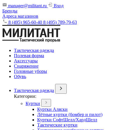
manager@militant.ru
Вход
Бренды
Адреса магазинов
8 (495) 965-60-40
8 (495) 789-79-63
Тактическая одежда
Полевая форма
Аксессуары
Снаряжение
Головные уборы
Обувь
Тактическая одежда
Категории:
Куртки
Куртки Аляски
Лётные куртки (бомбер и пилот)
Куртки СофтШелл/ХардШелл
Тактические куртки