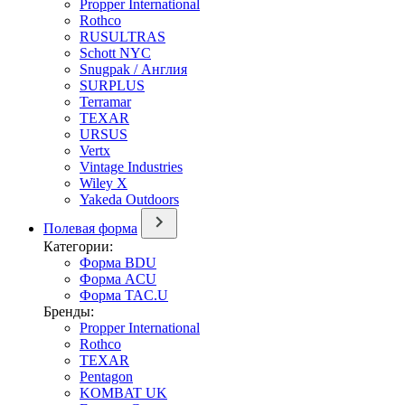
Propper International
Rothco
RUSULTRAS
Schott NYC
Snugpak / Англия
SURPLUS
Terramar
TEXAR
URSUS
Vertx
Vintage Industries
Wiley X
Yakeda Outdoors
Полевая форма
Категории:
Форма BDU
Форма ACU
Форма TAC.U
Бренды:
Propper International
Rothco
TEXAR
Pentagon
KOMBAT UK