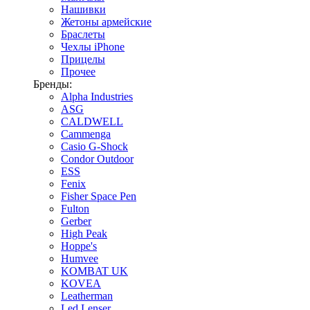
Нашивки
Жетоны армейские
Браслеты
Чехлы iPhone
Прицелы
Прочее
Бренды:
Alpha Industries
ASG
CALDWELL
Cammenga
Casio G-Shock
Condor Outdoor
ESS
Fenix
Fisher Space Pen
Fulton
Gerber
High Peak
Hoppe's
Humvee
KOMBAT UK
KOVEA
Leatherman
Led Lenser