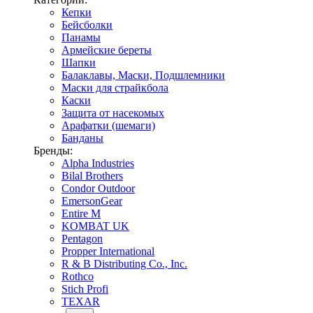
Кепки
Бейсболки
Панамы
Армейские береты
Шапки
Балаклавы, Маски, Подшлемники
Маски для страйкбола
Каски
Защита от насекомых
Арафатки (шемаги)
Банданы
Бренды:
Alpha Industries
Bilal Brothers
Condor Outdoor
EmersonGear
Entire M
KOMBAT UK
Pentagon
Propper International
R & B Distributing Co., Inc.
Rothco
Stich Profi
TEXAR