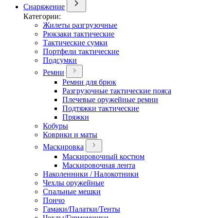
Снаряжение
Категории:
Жилеты разгрузочные
Рюкзаки тактические
Тактические сумки
Портфели тактические
Подсумки
Ремни
Ремни для брюк
Разгрузочные тактические пояса
Плечевые оружейные ремни
Подтяжки тактические
Пряжки
Кобуры
Коврики и маты
Маскировка
Маскировочный костюм
Маскировочная лента
Наколенники / Налокотники
Чехлы оружейные
Спальные мешки
Пончо
Гамаки/Палатки/Тенты
Чехлы/Гермомешки