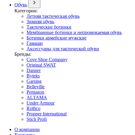
Обувь
Категории:
Летняя тактическая обувь
Зимняя обувь
Тактические ботинки
Мембранные ботинки и непромокаемая обувь
Ботинки армейские мужские
Гамаши
Аксессуары для тактической обуви
Бренды:
Cove Shoe Company
Original SWAT
Danner
Byteks
Garsing
Belleville
Pentagon
ALTAMA
Under Armour
Rothco
Propper International
Stich Profi
О компании
Контакты