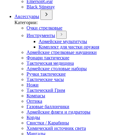
EmersonGear
Black Stingray
Аксессуары
Категории:
Очки стрелковые
Инструменты
Армейские мультитулы
Комплект для чистки оружия
Армейские стрелковые наушники
Фонари тактические
Тактическая медицина
Армейские столовые наборы
Ручки тактические
Тактические часы
Ножи
Тактический Грим
Компасы
Оптика
Газовые баллончики
Армейские фляги и гидраторы
Корды
Свистки / Карабины
Химический источник света
Мангалы