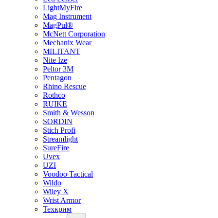
LightMyFire
Mag Instrument
MagPul®
McNett Corporation
Mechanix Wear
MILITANT
Nite Ize
Peltor 3M
Pentagon
Rhino Rescue
Rothco
RUIKE
Smith & Wesson
SORDIN
Stich Profi
Streamlight
SureFire
Uvex
UZI
Voodoo Tactical
Wildo
Wiley X
Wrist Armor
Техкрим