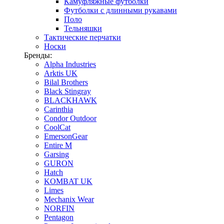
Камуфляжные футболки
Футболки с длинными рукавами
Поло
Тельняшки
Тактические перчатки
Носки
Бренды:
Alpha Industries
Arktis UK
Bilal Brothers
Black Stingray
BLACKHAWK
Carinthia
Condor Outdoor
CoolCat
EmersonGear
Entire M
Garsing
GURON
Hatch
KOMBAT UK
Limes
Mechanix Wear
NORFIN
Pentagon