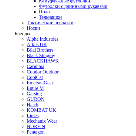
Камуфляжные футболки
Футболки с длинными рукавами
Поло
Тельняшки
Тактические перчатки
Носки
Бренды:
Alpha Industries
Arktis UK
Bilal Brothers
Black Stingray
BLACKHAWK
Carinthia
Condor Outdoor
CoolCat
EmersonGear
Entire M
Garsing
GURON
Hatch
KOMBAT UK
Limes
Mechanix Wear
NORFIN
Pentagon