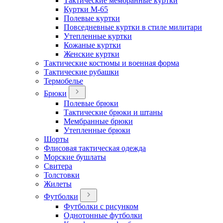
Тактические мембранные куртки
Куртки М-65
Полевые куртки
Повседневные куртки в стиле милитари
Утепленные куртки
Кожаные куртки
Женские куртки
Тактические костюмы и военная форма
Тактические рубашки
Термобелье
Брюки
Полевые брюки
Тактические брюки и штаны
Мембранные брюки
Утепленные брюки
Шорты
Флисовая тактическая одежда
Морские бушлаты
Свитера
Толстовки
Жилеты
Футболки
Футболки с рисунком
Однотонные футболки