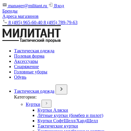
manager@militant.ru
Вход
Бренды
Адреса магазинов
8 (495) 965-60-40
8 (495) 789-79-63
Тактическая одежда
Полевая форма
Аксессуары
Снаряжение
Головные уборы
Обувь
Тактическая одежда
Категории:
Куртки
Куртки Аляски
Лётные куртки (бомбер и пилот)
Куртки СофтШелл/ХардШелл
Тактические куртки