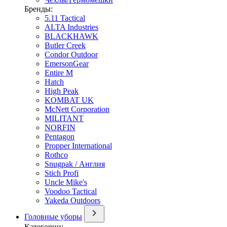
Бренды:
5.11 Tactical
ALTA Industries
BLACKHAWK
Butler Creek
Condor Outdoor
EmersonGear
Entire M
Hatch
High Peak
KOMBAT UK
McNett Corporation
MILITANT
NORFIN
Pentagon
Propper International
Rothco
Snugpak / Англия
Stich Profi
Uncle Mike's
Voodoo Tactical
Yakeda Outdoors
Головные уборы
Категории: