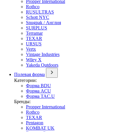
Propper International
Rothco
RUSULTRAS
Schott NYC
Snugpak / Англия
SURPLUS
Terramar
TEXAR
URSUS
Vertx
Vintage Industries
Wiley X
Yakeda Outdoors
Полевая форма
Категории:
Форма BDU
Форма ACU
Форма TAC.U
Бренды:
Propper International
Rothco
TEXAR
Pentagon
KOMBAT UK