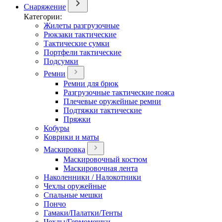
Снаряжение
Категории:
Жилеты разгрузочные
Рюкзаки тактические
Тактические сумки
Портфели тактические
Подсумки
Ремни
Ремни для брюк
Разгрузочные тактические пояса
Плечевые оружейные ремни
Подтяжки тактические
Пряжки
Кобуры
Коврики и маты
Маскировка
Маскировочный костюм
Маскировочная лента
Наколенники / Налокотники
Чехлы оружейные
Спальные мешки
Пончо
Гамаки/Палатки/Тенты
Чехлы/Гермомешки