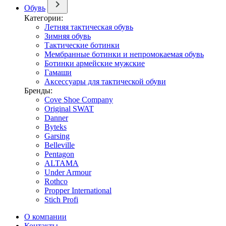
Обувь
Категории:
Летняя тактическая обувь
Зимняя обувь
Тактические ботинки
Мембранные ботинки и непромокаемая обувь
Ботинки армейские мужские
Гамаши
Аксессуары для тактической обуви
Бренды:
Cove Shoe Company
Original SWAT
Danner
Byteks
Garsing
Belleville
Pentagon
ALTAMA
Under Armour
Rothco
Propper International
Stich Profi
О компании
Контакты