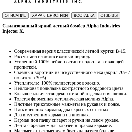
ОПИСАНИЕ
ХАРАКТЕРИСТИКИ
ДОСТАВКА
ОТЗЫВЫ
Стилизованный яркий летный бомбер
Alpha
I
ndustries
Injector X.
Современная версия классической лётной куртки B-15.
Рассчитана на демисезонный период.
Усиленный 100% нейлон сатин с водоотталкивающей
пропиткой.
Съемный воротник из искусственного меха (акрил 70% /
полиэстер 30%).
Утеплитель:
100% полиэстерное волокно.
Нейлоновая подкладка контрастного бордового цвета.
Большое количество декоративной отделки и вышивки.
Толстая фирменная металлическая
молния Alpha.
Плотные трикотажные манжеты на рукавах и поясе.
Пять внешних кармана, два скрытых сетчатых.
Два внутренних кармана на кнопках.
Карман под пачку сигарет и ручки на левом рукаве.
Лента с брелоком для ключей в правом кармане.
Маломерка, рекомендуем брать на размер больше.