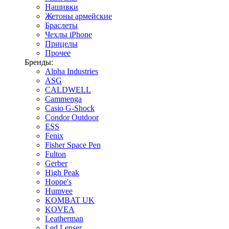
Нашивки
Жетоны армейские
Браслеты
Чехлы iPhone
Прицелы
Прочее
Бренды:
Alpha Industries
ASG
CALDWELL
Cammenga
Casio G-Shock
Condor Outdoor
ESS
Fenix
Fisher Space Pen
Fulton
Gerber
High Peak
Hoppe's
Humvee
KOMBAT UK
KOVEA
Leatherman
Led Lenser