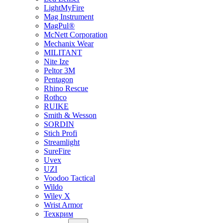
LightMyFire
Mag Instrument
MagPul®
McNett Corporation
Mechanix Wear
MILITANT
Nite Ize
Peltor 3M
Pentagon
Rhino Rescue
Rothco
RUIKE
Smith & Wesson
SORDIN
Stich Profi
Streamlight
SureFire
Uvex
UZI
Voodoo Tactical
Wildo
Wiley X
Wrist Armor
Техкрим