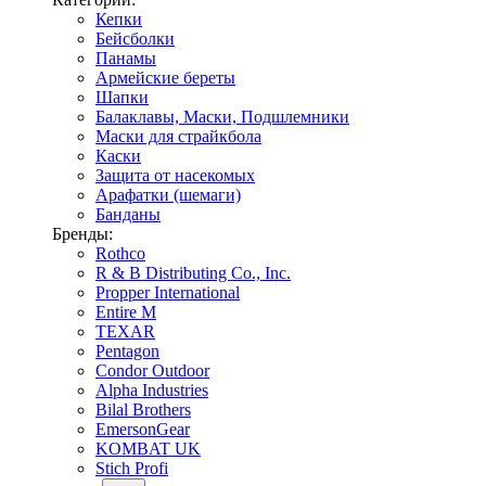
Кепки
Бейсболки
Панамы
Армейские береты
Шапки
Балаклавы, Маски, Подшлемники
Маски для страйкбола
Каски
Защита от насекомых
Арафатки (шемаги)
Банданы
Бренды:
Rothco
R & B Distributing Co., Inc.
Propper International
Entire M
TEXAR
Pentagon
Condor Outdoor
Alpha Industries
Bilal Brothers
EmersonGear
KOMBAT UK
Stich Profi