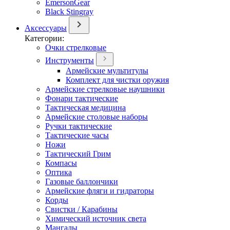
EmersonGear
Black Stingray
Аксессуары
Категории:
Очки стрелковые
Инструменты
Армейские мультитулы
Комплект для чистки оружия
Армейские стрелковые наушники
Фонари тактические
Тактическая медицина
Армейские столовые наборы
Ручки тактические
Тактические часы
Ножи
Тактический Грим
Компасы
Оптика
Газовые баллончики
Армейские фляги и гидраторы
Корды
Свистки / Карабины
Химический источник света
Мангалы