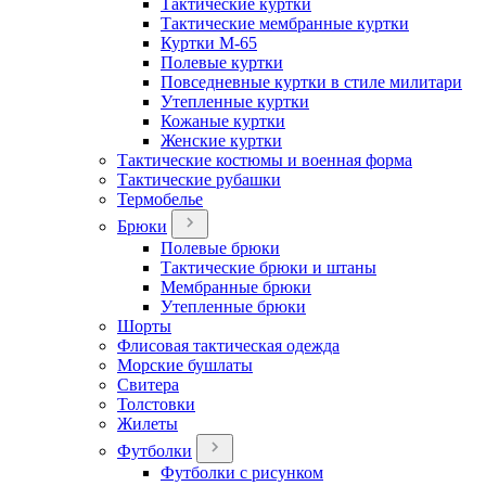
Тактические куртки
Тактические мембранные куртки
Куртки М-65
Полевые куртки
Повседневные куртки в стиле милитари
Утепленные куртки
Кожаные куртки
Женские куртки
Тактические костюмы и военная форма
Тактические рубашки
Термобелье
Брюки
Полевые брюки
Тактические брюки и штаны
Мембранные брюки
Утепленные брюки
Шорты
Флисовая тактическая одежда
Морские бушлаты
Свитера
Толстовки
Жилеты
Футболки
Футболки с рисунком