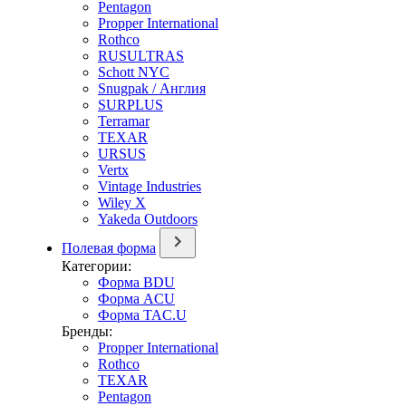
Pentagon
Propper International
Rothco
RUSULTRAS
Schott NYC
Snugpak / Англия
SURPLUS
Terramar
TEXAR
URSUS
Vertx
Vintage Industries
Wiley X
Yakeda Outdoors
Полевая форма
Категории:
Форма BDU
Форма ACU
Форма TAC.U
Бренды:
Propper International
Rothco
TEXAR
Pentagon