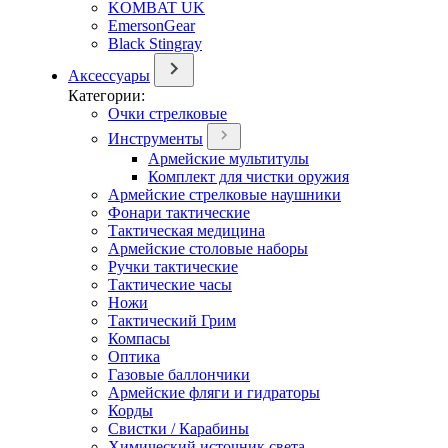
KOMBAT UK
EmersonGear
Black Stingray
Аксессуары
Категории:
Очки стрелковые
Инструменты
Армейские мультитулы
Комплект для чистки оружия
Армейские стрелковые наушники
Фонари тактические
Тактическая медицина
Армейские столовые наборы
Ручки тактические
Тактические часы
Ножи
Тактический Грим
Компасы
Оптика
Газовые баллончики
Армейские фляги и гидраторы
Корды
Свистки / Карабины
Химический источник света