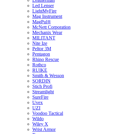
Leatherman
Led Lenser
LightMyFire
Mag Instrument
MagPul®
McNett Corporation
Mechanix Wear
MILITANT
Nite Ize
Peltor 3M
Pentagon
Rhino Rescue
Rothco
RUIKE
Smith & Wesson
SORDIN
Stich Profi
Streamlight
SureFire
Uvex
UZI
Voodoo Tactical
Wildo
Wiley X
Wrist Armor