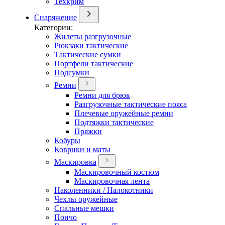
Техкрим
Снаряжение
Категории:
Жилеты разгрузочные
Рюкзаки тактические
Тактические сумки
Портфели тактические
Подсумки
Ремни
Ремни для брюк
Разгрузочные тактические пояса
Плечевые оружейные ремни
Подтяжки тактические
Пряжки
Кобуры
Коврики и маты
Маскировка
Маскировочный костюм
Маскировочная лента
Наколенники / Налокотники
Чехлы оружейные
Спальные мешки
Пончо