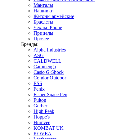
Мангалы
Нашивки
Жетоны армейские
Браслеты
Чехлы iPhone
Прицелы
Прочее
Бренды:
Alpha Industries
ASG
CALDWELL
Cammenga
Casio G-Shock
Condor Outdoor
ESS
Fenix
Fisher Space Pen
Fulton
Gerber
High Peak
Hoppe's
Humvee
KOMBAT UK
KOVEA