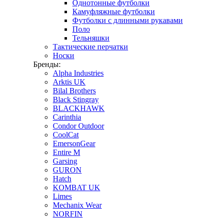
Однотонные футболки
Камуфляжные футболки
Футболки с длинными рукавами
Поло
Тельняшки
Тактические перчатки
Носки
Бренды:
Alpha Industries
Arktis UK
Bilal Brothers
Black Stingray
BLACKHAWK
Carinthia
Condor Outdoor
CoolCat
EmersonGear
Entire M
Garsing
GURON
Hatch
KOMBAT UK
Limes
Mechanix Wear
NORFIN