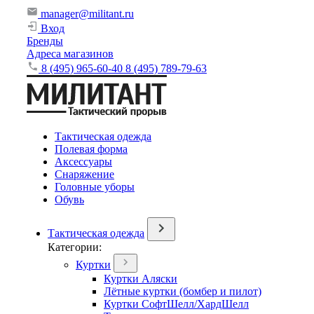
manager@militant.ru
Вход
Бренды
Адреса магазинов
8 (495) 965-60-40
8 (495) 789-79-63
Тактическая одежда
Полевая форма
Аксессуары
Снаряжение
Головные уборы
Обувь
Тактическая одежда
Категории:
Куртки
Куртки Аляски
Лётные куртки (бомбер и пилот)
Куртки СофтШелл/ХардШелл