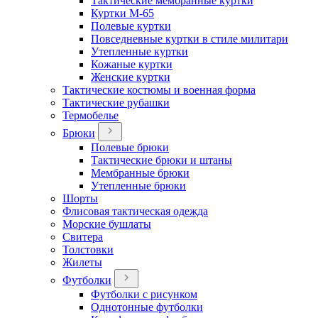
Тактические мембранные куртки
Куртки М-65
Полевые куртки
Повседневные куртки в стиле милитари
Утепленные куртки
Кожаные куртки
Женские куртки
Тактические костюмы и военная форма
Тактические рубашки
Термобелье
Брюки
Полевые брюки
Тактические брюки и штаны
Мембранные брюки
Утепленные брюки
Шорты
Флисовая тактическая одежда
Морские бушлаты
Свитера
Толстовки
Жилеты
Футболки
Футболки с рисунком
Однотонные футболки