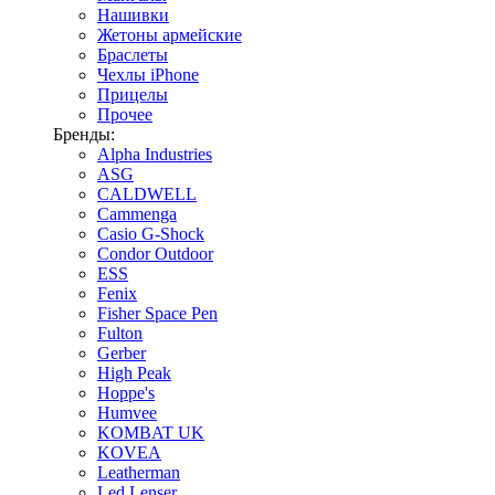
Нашивки
Жетоны армейские
Браслеты
Чехлы iPhone
Прицелы
Прочее
Бренды:
Alpha Industries
ASG
CALDWELL
Cammenga
Casio G-Shock
Condor Outdoor
ESS
Fenix
Fisher Space Pen
Fulton
Gerber
High Peak
Hoppe's
Humvee
KOMBAT UK
KOVEA
Leatherman
Led Lenser