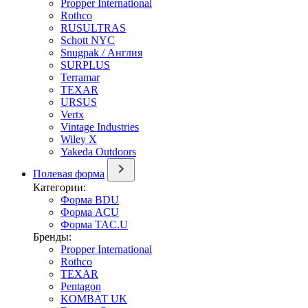
Propper International
Rothco
RUSULTRAS
Schott NYC
Snugpak / Англия
SURPLUS
Terramar
TEXAR
URSUS
Vertx
Vintage Industries
Wiley X
Yakeda Outdoors
Полевая форма
Категории:
Форма BDU
Форма ACU
Форма TAC.U
Бренды:
Propper International
Rothco
TEXAR
Pentagon
KOMBAT UK