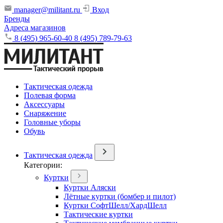
manager@militant.ru
Вход
Бренды
Адреса магазинов
8 (495) 965-60-40
8 (495) 789-79-63
Тактическая одежда
Полевая форма
Аксессуары
Снаряжение
Головные уборы
Обувь
Тактическая одежда
Категории:
Куртки
Куртки Аляски
Лётные куртки (бомбер и пилот)
Куртки СофтШелл/ХардШелл
Тактические куртки