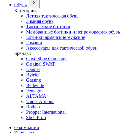
Обувь
Категории:
Летняя тактическая обувь
Зимняя обувь
Тактические ботинки
Мембранные ботинки и непромокаемая обувь
Ботинки армейские мужские
Гамаши
Аксессуары для тактической обуви
Бренды:
Cove Shoe Company
Original SWAT
Danner
Byteks
Garsing
Belleville
Pentagon
ALTAMA
Under Armour
Rothco
Propper International
Stich Profi
О компании
Контакты