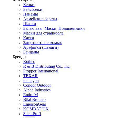
Кепки
Бейсболки
Панамы
Армейские береты
Шапки
Балаклавы, Маски, Подшлемники
Маски для страйкбола
Каски
Защита от насекомых
Арафатки (шемаги)
Банданы
Бренды:
Rothco
R & B Distributing Co., Inc.
Propper International
TEXAR
Pentagon
Condor Outdoor
Alpha Industries
Entire M
Bilal Brothers
EmersonGear
KOMBAT UK
Stich Profi