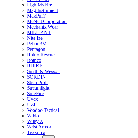
LightMyFire
Mag Instrument
MagPul®
McNett Corporation
Mechanix Wear
MILITANT
Nite Ize
Peltor 3M
Pentagon
Rhino Rescue
Rothco
RUIKE
Smith & Wesson
SORDIN
Stich Profi
Streamlight
SureFire
Uvex
UZI
Voodoo Tactical
Wildo
Wiley X
Wrist Armor
Техкрим