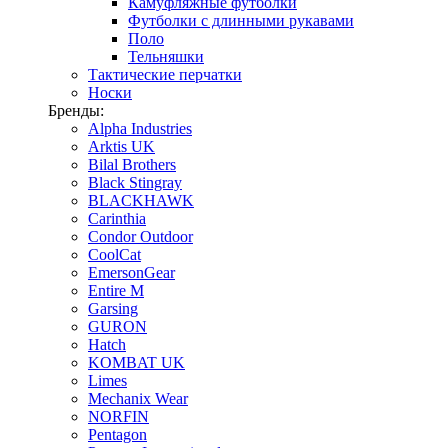
Камуфляжные футболки
Футболки с длинными рукавами
Поло
Тельняшки
Тактические перчатки
Носки
Бренды:
Alpha Industries
Arktis UK
Bilal Brothers
Black Stingray
BLACKHAWK
Carinthia
Condor Outdoor
CoolCat
EmersonGear
Entire M
Garsing
GURON
Hatch
KOMBAT UK
Limes
Mechanix Wear
NORFIN
Pentagon