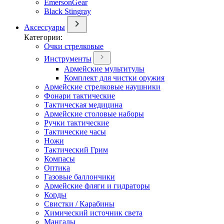
EmersonGear
Black Stingray
Аксессуары
Категории:
Очки стрелковые
Инструменты
Армейские мультитулы
Комплект для чистки оружия
Армейские стрелковые наушники
Фонари тактические
Тактическая медицина
Армейские столовые наборы
Ручки тактические
Тактические часы
Ножи
Тактический Грим
Компасы
Оптика
Газовые баллончики
Армейские фляги и гидраторы
Корды
Свистки / Карабины
Химический источник света
Мангалы