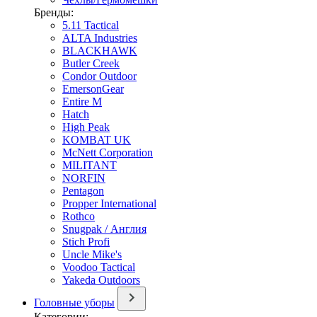
Бренды:
5.11 Tactical
ALTA Industries
BLACKHAWK
Butler Creek
Condor Outdoor
EmersonGear
Entire M
Hatch
High Peak
KOMBAT UK
McNett Corporation
MILITANT
NORFIN
Pentagon
Propper International
Rothco
Snugpak / Англия
Stich Profi
Uncle Mike's
Voodoo Tactical
Yakeda Outdoors
Головные уборы
Категории: