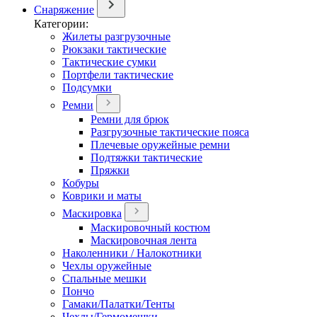
Снаряжение
Категории:
Жилеты разгрузочные
Рюкзаки тактические
Тактические сумки
Портфели тактические
Подсумки
Ремни
Ремни для брюк
Разгрузочные тактические пояса
Плечевые оружейные ремни
Подтяжки тактические
Пряжки
Кобуры
Коврики и маты
Маскировка
Маскировочный костюм
Маскировочная лента
Наколенники / Налокотники
Чехлы оружейные
Спальные мешки
Пончо
Гамаки/Палатки/Тенты
Чехлы/Гермомешки