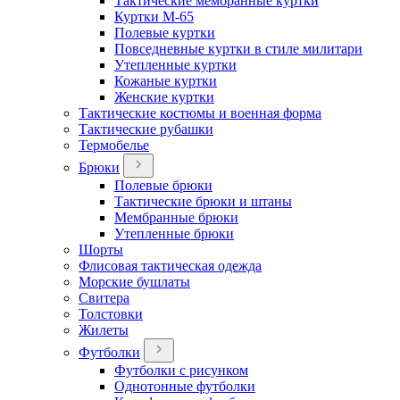
Тактические мембранные куртки
Куртки М-65
Полевые куртки
Повседневные куртки в стиле милитари
Утепленные куртки
Кожаные куртки
Женские куртки
Тактические костюмы и военная форма
Тактические рубашки
Термобелье
Брюки
Полевые брюки
Тактические брюки и штаны
Мембранные брюки
Утепленные брюки
Шорты
Флисовая тактическая одежда
Морские бушлаты
Свитера
Толстовки
Жилеты
Футболки
Футболки с рисунком
Однотонные футболки