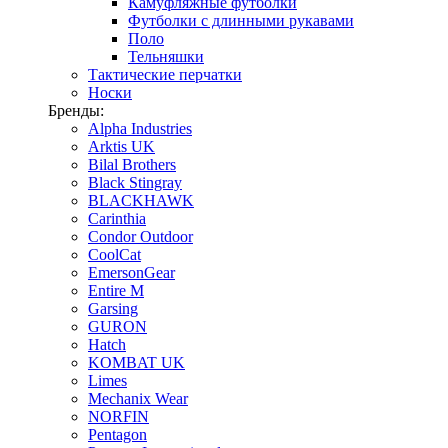
Камуфляжные футболки
Футболки с длинными рукавами
Поло
Тельняшки
Тактические перчатки
Носки
Бренды:
Alpha Industries
Arktis UK
Bilal Brothers
Black Stingray
BLACKHAWK
Carinthia
Condor Outdoor
CoolCat
EmersonGear
Entire M
Garsing
GURON
Hatch
KOMBAT UK
Limes
Mechanix Wear
NORFIN
Pentagon