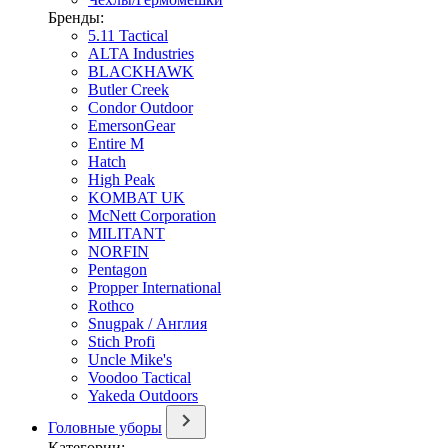
Бренды:
5.11 Tactical
ALTA Industries
BLACKHAWK
Butler Creek
Condor Outdoor
EmersonGear
Entire M
Hatch
High Peak
KOMBAT UK
McNett Corporation
MILITANT
NORFIN
Pentagon
Propper International
Rothco
Snugpak / Англия
Stich Profi
Uncle Mike's
Voodoo Tactical
Yakeda Outdoors
Головные уборы
Категории: