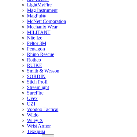
LightMyFire
Mag Instrument
MagPul®
McNett Corporation
Mechanix Wear
MILITANT
Nite Ize
Peltor 3M
Pentagon
Rhino Rescue
Rothco
RUIKE
Smith & Wesson
SORDIN
Stich Profi
Streamlight
SureFire
Uvex
UZI
Voodoo Tactical
Wildo
Wiley X
Wrist Armor
Техкрим