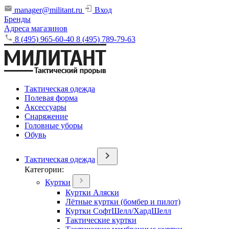
manager@militant.ru
Вход
Бренды
Адреса магазинов
8 (495) 965-60-40
8 (495) 789-79-63
Тактическая одежда
Полевая форма
Аксессуары
Снаряжение
Головные уборы
Обувь
Тактическая одежда
Категории:
Куртки
Куртки Аляски
Лётные куртки (бомбер и пилот)
Куртки СофтШелл/ХардШелл
Тактические куртки