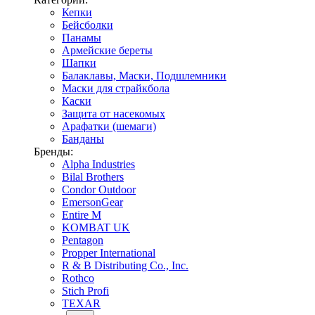
Кепки
Бейсболки
Панамы
Армейские береты
Шапки
Балаклавы, Маски, Подшлемники
Маски для страйкбола
Каски
Защита от насекомых
Арафатки (шемаги)
Банданы
Бренды:
Alpha Industries
Bilal Brothers
Condor Outdoor
EmersonGear
Entire M
KOMBAT UK
Pentagon
Propper International
R & B Distributing Co., Inc.
Rothco
Stich Profi
TEXAR