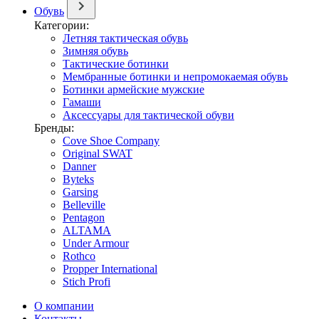
Обувь
Категории:
Летняя тактическая обувь
Зимняя обувь
Тактические ботинки
Мембранные ботинки и непромокаемая обувь
Ботинки армейские мужские
Гамаши
Аксессуары для тактической обуви
Бренды:
Cove Shoe Company
Original SWAT
Danner
Byteks
Garsing
Belleville
Pentagon
ALTAMA
Under Armour
Rothco
Propper International
Stich Profi
О компании
Контакты