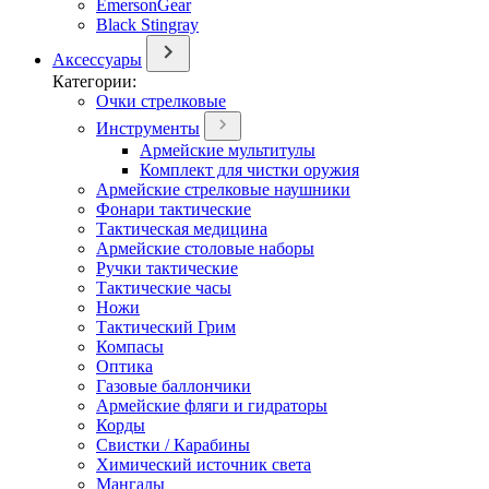
EmersonGear
Black Stingray
Аксессуары
Категории:
Очки стрелковые
Инструменты
Армейские мультитулы
Комплект для чистки оружия
Армейские стрелковые наушники
Фонари тактические
Тактическая медицина
Армейские столовые наборы
Ручки тактические
Тактические часы
Ножи
Тактический Грим
Компасы
Оптика
Газовые баллончики
Армейские фляги и гидраторы
Корды
Свистки / Карабины
Химический источник света
Мангалы