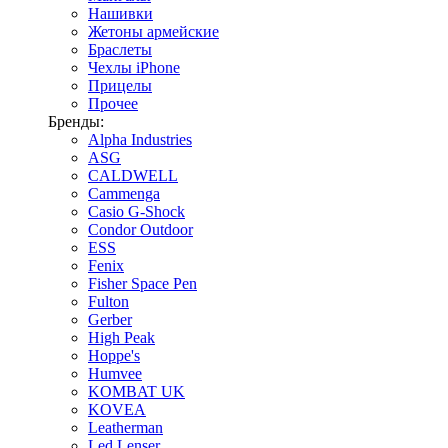
Нашивки
Жетоны армейские
Браслеты
Чехлы iPhone
Прицелы
Прочее
Бренды:
Alpha Industries
ASG
CALDWELL
Cammenga
Casio G-Shock
Condor Outdoor
ESS
Fenix
Fisher Space Pen
Fulton
Gerber
High Peak
Hoppe's
Humvee
KOMBAT UK
KOVEA
Leatherman
Led Lenser