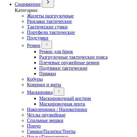
Снаряжение
Категории:
Жилеты разгрузочные
Рюкзаки тактические
Тактические сумки
Портфели тактические
Подсумки
Ремни
Ремни для брюк
Разгрузочные тактические пояса
Плечевые оружейные ремни
Подтяжки тактические
Пряжки
Кобуры
Коврики и маты
Маскировка
Маскировочный костюм
Маскировочная лента
Наколенники / Налокотники
Чехлы оружейные
Спальные мешки
Пончо
Гамаки/Палатки/Тенты
Чехлы/Гермомешки