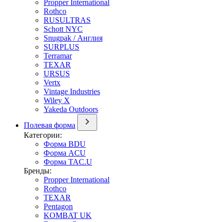
Propper International
Rothco
RUSULTRAS
Schott NYC
Snugpak / Англия
SURPLUS
Terramar
TEXAR
URSUS
Vertx
Vintage Industries
Wiley X
Yakeda Outdoors
Полевая форма
Категории:
Форма BDU
Форма ACU
Форма TAC.U
Бренды:
Propper International
Rothco
TEXAR
Pentagon
KOMBAT UK