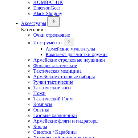
KOMBAT UK
EmersonGear
Black Stingray
Аксессуары
Категории:
Очки стрелковые
Инструменты
Армейские мультитулы
Комплект для чистки оружия
Армейские стрелковые наушники
Фонари тактические
Тактическая медицина
Армейские столовые наборы
Ручки тактические
Тактические часы
Ножи
Тактический Грим
Компасы
Оптика
Газовые баллончики
Армейские фляги и гидраторы
Корды
Свистки / Карабины
Химический источник света