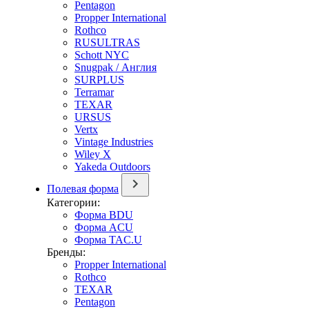
Pentagon
Propper International
Rothco
RUSULTRAS
Schott NYC
Snugpak / Англия
SURPLUS
Terramar
TEXAR
URSUS
Vertx
Vintage Industries
Wiley X
Yakeda Outdoors
Полевая форма
Категории:
Форма BDU
Форма ACU
Форма TAC.U
Бренды:
Propper International
Rothco
TEXAR
Pentagon