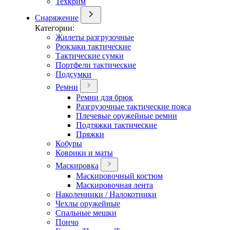
Техкрим
Снаряжение
Категории:
Жилеты разгрузочные
Рюкзаки тактические
Тактические сумки
Портфели тактические
Подсумки
Ремни
Ремни для брюк
Разгрузочные тактические пояса
Плечевые оружейные ремни
Подтяжки тактические
Пряжки
Кобуры
Коврики и маты
Маскировка
Маскировочный костюм
Маскировочная лента
Наколенники / Налокотники
Чехлы оружейные
Спальные мешки
Пончо