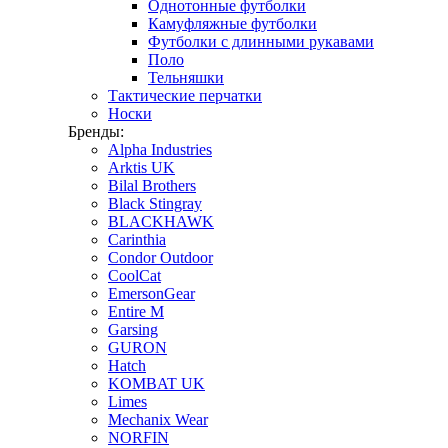
Однотонные футболки
Камуфляжные футболки
Футболки с длинными рукавами
Поло
Тельняшки
Тактические перчатки
Носки
Бренды:
Alpha Industries
Arktis UK
Bilal Brothers
Black Stingray
BLACKHAWK
Carinthia
Condor Outdoor
CoolCat
EmersonGear
Entire M
Garsing
GURON
Hatch
KOMBAT UK
Limes
Mechanix Wear
NORFIN