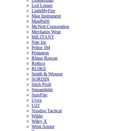
Leatherman
Led Lenser
LightMyFire
Mag Instrument
MagPul®
McNett Corporation
Mechanix Wear
MILITANT
Nite Ize
Peltor 3M
Pentagon
Rhino Rescue
Rothco
RUIKE
Smith & Wesson
SORDIN
Stich Profi
Streamlight
SureFire
Uvex
UZI
Voodoo Tactical
Wildo
Wiley X
Wrist Armor