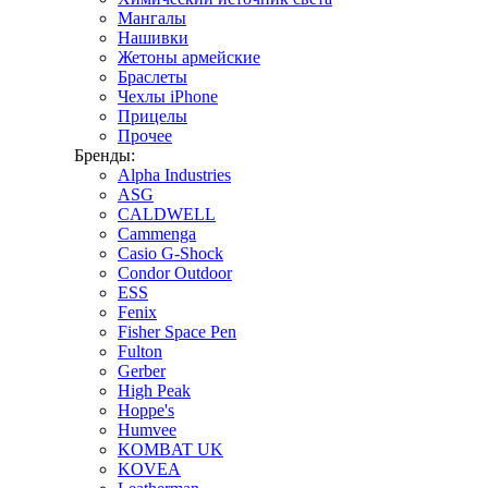
Мангалы
Нашивки
Жетоны армейские
Браслеты
Чехлы iPhone
Прицелы
Прочее
Бренды:
Alpha Industries
ASG
CALDWELL
Cammenga
Casio G-Shock
Condor Outdoor
ESS
Fenix
Fisher Space Pen
Fulton
Gerber
High Peak
Hoppe's
Humvee
KOMBAT UK
KOVEA