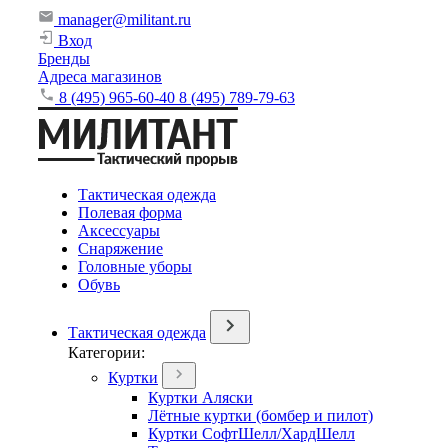
manager@militant.ru
Вход
Бренды
Адреса магазинов
8 (495) 965-60-40
8 (495) 789-79-63
Тактическая одежда
Полевая форма
Аксессуары
Снаряжение
Головные уборы
Обувь
Тактическая одежда
Категории:
Куртки
Куртки Аляски
Лётные куртки (бомбер и пилот)
Куртки СофтШелл/ХардШелл