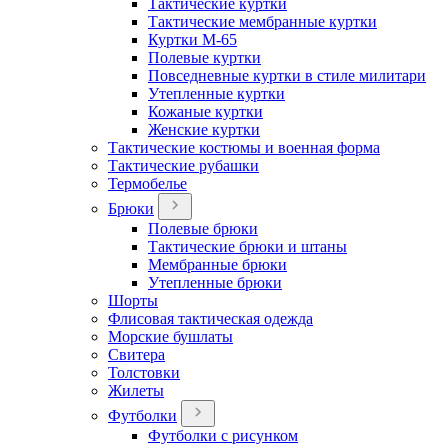
Тактические куртки
Тактические мембранные куртки
Куртки М-65
Полевые куртки
Повседневные куртки в стиле милитари
Утепленные куртки
Кожаные куртки
Женские куртки
Тактические костюмы и военная форма
Тактические рубашки
Термобелье
Брюки
Полевые брюки
Тактические брюки и штаны
Мембранные брюки
Утепленные брюки
Шорты
Флисовая тактическая одежда
Морские бушлаты
Свитера
Толстовки
Жилеты
Футболки
Футболки с рисунком