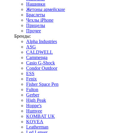
Нашивки
Жетоны армейские
Браслеты
Чехлы iPhone
Прицелы
Прочее
Бренды:
Alpha Industries
ASG
CALDWELL
Cammenga
Casio G-Shock
Condor Outdoor
ESS
Fenix
Fisher Space Pen
Fulton
Gerber
High Peak
Hoppe's
Humvee
KOMBAT UK
KOVEA
Leatherman
Led Lenser