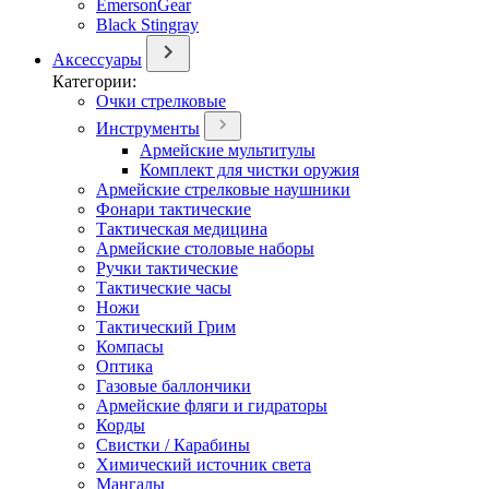
EmersonGear
Black Stingray
Аксессуары
Категории:
Очки стрелковые
Инструменты
Армейские мультитулы
Комплект для чистки оружия
Армейские стрелковые наушники
Фонари тактические
Тактическая медицина
Армейские столовые наборы
Ручки тактические
Тактические часы
Ножи
Тактический Грим
Компасы
Оптика
Газовые баллончики
Армейские фляги и гидраторы
Корды
Свистки / Карабины
Химический источник света
Мангалы