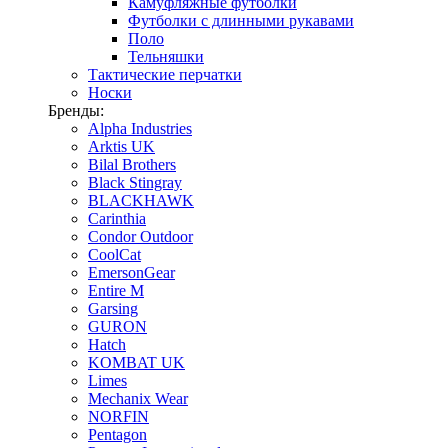
Камуфляжные футболки
Футболки с длинными рукавами
Поло
Тельняшки
Тактические перчатки
Носки
Бренды:
Alpha Industries
Arktis UK
Bilal Brothers
Black Stingray
BLACKHAWK
Carinthia
Condor Outdoor
CoolCat
EmersonGear
Entire M
Garsing
GURON
Hatch
KOMBAT UK
Limes
Mechanix Wear
NORFIN
Pentagon