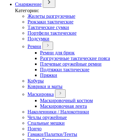
Снаряжение
Категории:
Жилеты разгрузочные
Рюкзаки тактические
Тактические сумки
Портфели тактические
Подсумки
Ремни
Ремни для брюк
Разгрузочные тактические пояса
Плечевые оружейные ремни
Подтяжки тактические
Пряжки
Кобуры
Коврики и маты
Маскировка
Маскировочный костюм
Маскировочная лента
Наколенники / Налокотники
Чехлы оружейные
Спальные мешки
Пончо
Гамаки/Палатки/Тенты
Чехлы/Гермомешки