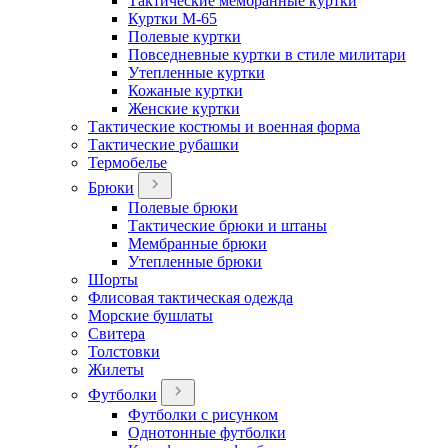
Тактические мембранные куртки
Куртки М-65
Полевые куртки
Повседневные куртки в стиле милитари
Утепленные куртки
Кожаные куртки
Женские куртки
Тактические костюмы и военная форма
Тактические рубашки
Термобелье
Брюки
Полевые брюки
Тактические брюки и штаны
Мембранные брюки
Утепленные брюки
Шорты
Флисовая тактическая одежда
Морские бушлаты
Свитера
Толстовки
Жилеты
Футболки
Футболки с рисунком
Однотонные футболки