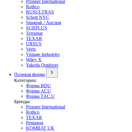
Propper International
Rothco
RUSULTRAS
Schott NYC
Snugpak / Англия
SURPLUS
Terramar
TEXAR
URSUS
Vertx
Vintage Industries
Wiley X
Yakeda Outdoors
Полевая форма
Категории:
Форма BDU
Форма ACU
Форма TAC.U
Бренды:
Propper International
Rothco
TEXAR
Pentagon
KOMBAT UK