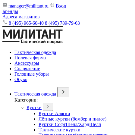
manager@militant.ru
Вход
Бренды
Адреса магазинов
8 (495) 965-60-40
8 (495) 789-79-63
Тактическая одежда
Полевая форма
Аксессуары
Снаряжение
Головные уборы
Обувь
Тактическая одежда
Категории:
Куртки
Куртки Аляски
Лётные куртки (бомбер и пилот)
Куртки СофтШелл/ХардШелл
Тактические куртки