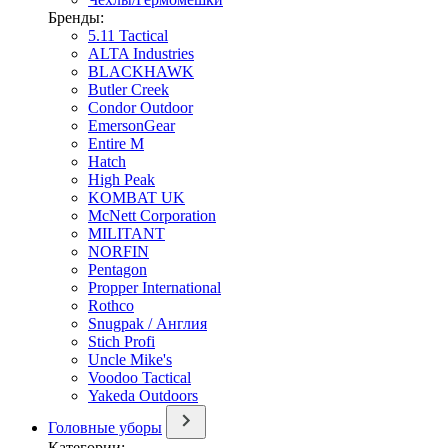
Бренды:
5.11 Tactical
ALTA Industries
BLACKHAWK
Butler Creek
Condor Outdoor
EmersonGear
Entire M
Hatch
High Peak
KOMBAT UK
McNett Corporation
MILITANT
NORFIN
Pentagon
Propper International
Rothco
Snugpak / Англия
Stich Profi
Uncle Mike's
Voodoo Tactical
Yakeda Outdoors
Головные уборы
Категории: