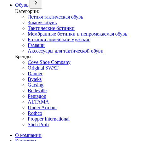
Обувь
Категории:
Летняя тактическая обувь
Зимняя обувь
Тактические ботинки
Мембранные ботинки и непромокаемая обувь
Ботинки армейские мужские
Гамаши
Аксессуары для тактической обуви
Бренды:
Cove Shoe Company
Original SWAT
Danner
Byteks
Garsing
Belleville
Pentagon
ALTAMA
Under Armour
Rothco
Propper International
Stich Profi
О компании
Контакты