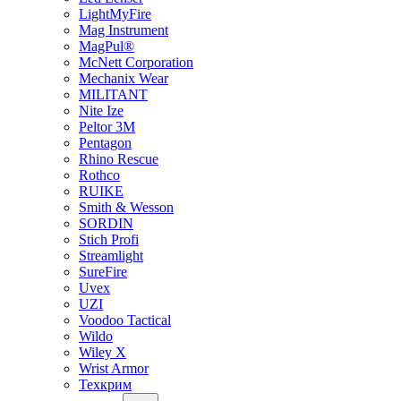
LightMyFire
Mag Instrument
MagPul®
McNett Corporation
Mechanix Wear
MILITANT
Nite Ize
Peltor 3M
Pentagon
Rhino Rescue
Rothco
RUIKE
Smith & Wesson
SORDIN
Stich Profi
Streamlight
SureFire
Uvex
UZI
Voodoo Tactical
Wildo
Wiley X
Wrist Armor
Техкрим