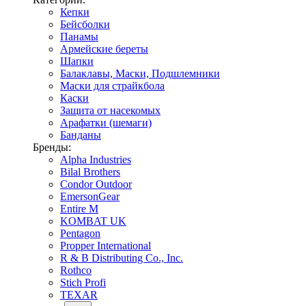
Кепки
Бейсболки
Панамы
Армейские береты
Шапки
Балаклавы, Маски, Подшлемники
Маски для страйкбола
Каски
Защита от насекомых
Арафатки (шемаги)
Банданы
Бренды:
Alpha Industries
Bilal Brothers
Condor Outdoor
EmersonGear
Entire M
KOMBAT UK
Pentagon
Propper International
R & B Distributing Co., Inc.
Rothco
Stich Profi
TEXAR