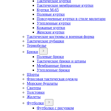
Тактические куртки
Тактические мембранные куртки
Куртки М-65
Полевые куртки
Повседневные куртки в стиле милитари
Утепленные куртки
Кожаные куртки
Женские куртки
Тактические костюмы и военная форма
Тактические рубашки
Термобелье
Брюки
Полевые брюки
Тактические брюки и штаны
Мембранные брюки
Утепленные брюки
Шорты
Флисовая тактическая одежда
Морские бушлаты
Свитера
Толстовки
Жилеты
Футболки
Футболки с рисунком