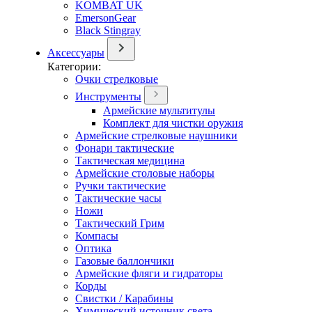
KOMBAT UK
EmersonGear
Black Stingray
Аксессуары
Категории:
Очки стрелковые
Инструменты
Армейские мультитулы
Комплект для чистки оружия
Армейские стрелковые наушники
Фонари тактические
Тактическая медицина
Армейские столовые наборы
Ручки тактические
Тактические часы
Ножи
Тактический Грим
Компасы
Оптика
Газовые баллончики
Армейские фляги и гидраторы
Корды
Свистки / Карабины
Химический источник света