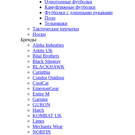
Однотонные футболки
Камуфляжные футболки
Футболки с длинными рукавами
Поло
Тельняшки
Тактические перчатки
Носки
Бренды:
Alpha Industries
Arktis UK
Bilal Brothers
Black Stingray
BLACKHAWK
Carinthia
Condor Outdoor
CoolCat
EmersonGear
Entire M
Garsing
GURON
Hatch
KOMBAT UK
Limes
Mechanix Wear
NORFIN