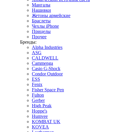
Мангалы
Нашивки
Жетоны армейские
Браслеты
Чехлы iPhone
Прицелы
Прочее
Бренды:
Alpha Industries
ASG
CALDWELL
Cammenga
Casio G-Shock
Condor Outdoor
ESS
Fenix
Fisher Space Pen
Fulton
Gerber
High Peak
Hoppe's
Humvee
KOMBAT UK
KOVEA