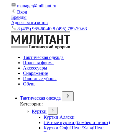
manager@militant.ru
Вход
Бренды
Адреса магазинов
8 (495) 965-60-40
8 (495) 789-79-63
Тактическая одежда
Полевая форма
Аксессуары
Снаряжение
Головные уборы
Обувь
Тактическая одежда
Категории:
Куртки
Куртки Аляски
Лётные куртки (бомбер и пилот)
Куртки СофтШелл/ХардШелл