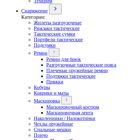
Техкрим
Снаряжение
Категории:
Жилеты разгрузочные
Рюкзаки тактические
Тактические сумки
Портфели тактические
Подсумки
Ремни
Ремни для брюк
Разгрузочные тактические пояса
Плечевые оружейные ремни
Подтяжки тактические
Пряжки
Кобуры
Коврики и маты
Маскировка
Маскировочный костюм
Маскировочная лента
Наколенники / Налокотники
Чехлы оружейные
Спальные мешки
Пончо