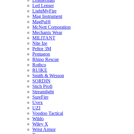
Leatherman
Led Lenser
LightMyFire
Mag Instrument
MagPul®
McNett Corporation
Mechanix Wear
MILITANT
Nite Ize
Peltor 3M
Pentagon
Rhino Rescue
Rothco
RUIKE
Smith & Wesson
SORDIN
Stich Profi
Streamlight
SureFire
Uvex
UZI
Voodoo Tactical
Wildo
Wiley X
Wrist Armor