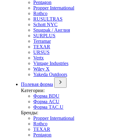
Pentagon
Propper International
Rothco
RUSULTRAS
Schott NYC
Snugpak / Англия
SURPLUS
Terramar
TEXAR
URSUS
Vertx
Vintage Industries
Wiley X
Yakeda Outdoors
Полевая форма
Категории:
Форма BDU
Форма ACU
Форма TAC.U
Бренды:
Propper International
Rothco
TEXAR
Pentagon