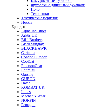
Камуфляжные футболки
Футболки с длинными рукавами
Поло
Тельняшки
Тактические перчатки
Носки
Бренды:
Alpha Industries
Arktis UK
Bilal Brothers
Black Stingray
BLACKHAWK
Carinthia
Condor Outdoor
CoolCat
EmersonGear
Entire M
Garsing
GURON
Hatch
KOMBAT UK
Limes
Mechanix Wear
NORFIN
Pentagon