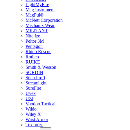
LightMyFire
Mag Instrument
MagPul®
McNett Corporation
Mechanix Wear
MILITANT
Nite Ize
Peltor 3M
Pentagon
Rhino Rescue
Rothco
RUIKE
Smith & Wesson
SORDIN
Stich Profi
Streamlight
SureFire
Uvex
UZI
Voodoo Tactical
Wildo
Wiley X
Wrist Armor
Техкрим