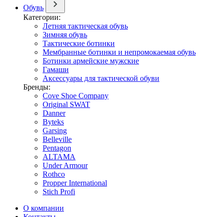
Обувь
Категории:
Летняя тактическая обувь
Зимняя обувь
Тактические ботинки
Мембранные ботинки и непромокаемая обувь
Ботинки армейские мужские
Гамаши
Аксессуары для тактической обуви
Бренды:
Cove Shoe Company
Original SWAT
Danner
Byteks
Garsing
Belleville
Pentagon
ALTAMA
Under Armour
Rothco
Propper International
Stich Profi
О компании
Контакты