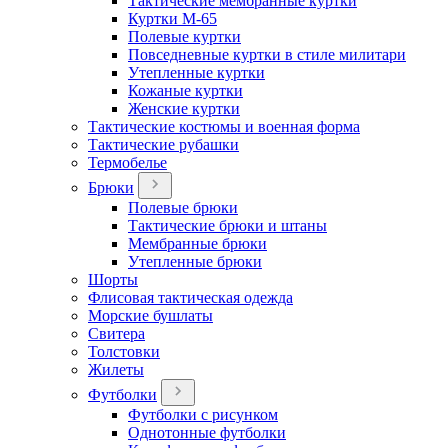
Тактические мембранные куртки
Куртки М-65
Полевые куртки
Повседневные куртки в стиле милитари
Утепленные куртки
Кожаные куртки
Женские куртки
Тактические костюмы и военная форма
Тактические рубашки
Термобелье
Брюки
Полевые брюки
Тактические брюки и штаны
Мембранные брюки
Утепленные брюки
Шорты
Флисовая тактическая одежда
Морские бушлаты
Свитера
Толстовки
Жилеты
Футболки
Футболки с рисунком
Однотонные футболки