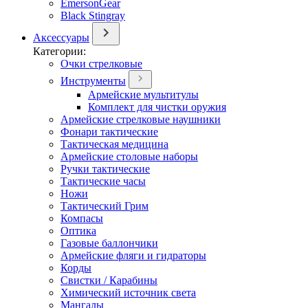
EmersonGear
Black Stingray
Аксессуары
Категории:
Очки стрелковые
Инструменты
Армейские мультитулы
Комплект для чистки оружия
Армейские стрелковые наушники
Фонари тактические
Тактическая медицина
Армейские столовые наборы
Ручки тактические
Тактические часы
Ножи
Тактический Грим
Компасы
Оптика
Газовые баллончики
Армейские фляги и гидраторы
Корды
Свистки / Карабины
Химический источник света
Мангалы