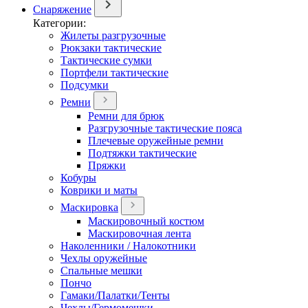
Снаряжение
Категории:
Жилеты разгрузочные
Рюкзаки тактические
Тактические сумки
Портфели тактические
Подсумки
Ремни
Ремни для брюк
Разгрузочные тактические пояса
Плечевые оружейные ремни
Подтяжки тактические
Пряжки
Кобуры
Коврики и маты
Маскировка
Маскировочный костюм
Маскировочная лента
Наколенники / Налокотники
Чехлы оружейные
Спальные мешки
Пончо
Гамаки/Палатки/Тенты
Чехлы/Гермомешки