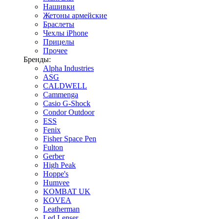
Нашивки
Жетоны армейские
Браслеты
Чехлы iPhone
Прицелы
Прочее
Бренды:
Alpha Industries
ASG
CALDWELL
Cammenga
Casio G-Shock
Condor Outdoor
ESS
Fenix
Fisher Space Pen
Fulton
Gerber
High Peak
Hoppe's
Humvee
KOMBAT UK
KOVEA
Leatherman
Led Lenser