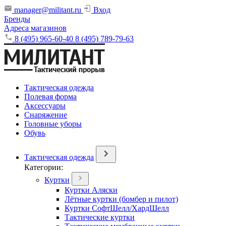
manager@militant.ru
Вход
Бренды
Адреса магазинов
8 (495) 965-60-40
8 (495) 789-79-63
Тактическая одежда
Полевая форма
Аксессуары
Снаряжение
Головные уборы
Обувь
Тактическая одежда
Категории:
Куртки
Куртки Аляски
Лётные куртки (бомбер и пилот)
Куртки СофтШелл/ХардШелл
Тактические куртки