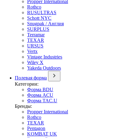
Propper International
Rothco
RUSULTRAS
Schott NYC
Snugpak / Англия
SURPLUS
Terramar
TEXAR
URSUS
Vertx
Vintage Industries
Wiley X
Yakeda Outdoors
Полевая форма
Категории:
Форма BDU
Форма ACU
Форма TAC.U
Бренды:
Propper International
Rothco
TEXAR
Pentagon
KOMBAT UK