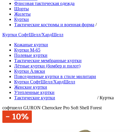
Флисовая тактическая одежда
Шорты
Жилеты
Куртки
Тактические костюмы и военная форма
/
Куртки СофтШелл/ХардШелл
Кожаные куртки
Куртки М-65
Полевые куртки
Тактические мембранные куртки
Лётные куртки (бомбер и пилот)
Куртки Аляски
Повседневные куртки в стиле милитари
Куртки СофтШелл/ХардШелл
Женские куртки
Утепленные куртки
Тактические куртки
/
Куртка
софтшелл GURON Cherockee Pro Soft Shell Forest