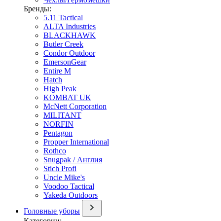
Бренды:
5.11 Tactical
ALTA Industries
BLACKHAWK
Butler Creek
Condor Outdoor
EmersonGear
Entire M
Hatch
High Peak
KOMBAT UK
McNett Corporation
MILITANT
NORFIN
Pentagon
Propper International
Rothco
Snugpak / Англия
Stich Profi
Uncle Mike's
Voodoo Tactical
Yakeda Outdoors
Головные уборы
Категории: