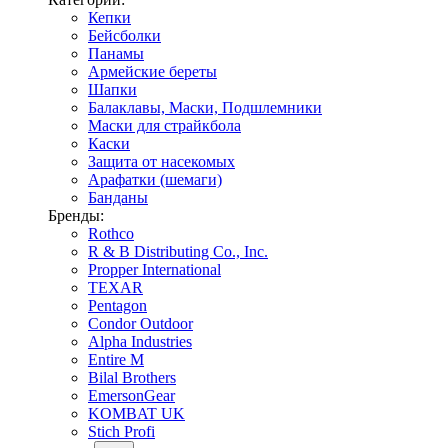
Кепки
Бейсболки
Панамы
Армейские береты
Шапки
Балаклавы, Маски, Подшлемники
Маски для страйкбола
Каски
Защита от насекомых
Арафатки (шемаги)
Банданы
Бренды:
Rothco
R & B Distributing Co., Inc.
Propper International
TEXAR
Pentagon
Condor Outdoor
Alpha Industries
Entire M
Bilal Brothers
EmersonGear
KOMBAT UK
Stich Profi