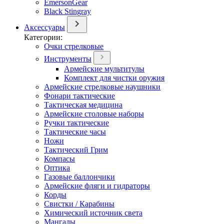
EmersonGear
Black Stingray
Аксессуары
Категории:
Очки стрелковые
Инструменты
Армейские мультитулы
Комплект для чистки оружия
Армейские стрелковые наушники
Фонари тактические
Тактическая медицина
Армейские столовые наборы
Ручки тактические
Тактические часы
Ножи
Тактический Грим
Компасы
Оптика
Газовые баллончики
Армейские фляги и гидраторы
Корды
Свистки / Карабины
Химический источник света
Мангалы