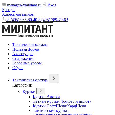
manager@militant.ru
Вход
Бренды
Адреса магазинов
8 (495) 965-60-40
8 (495) 789-79-63
Тактическая одежда
Полевая форма
Аксессуары
Снаряжение
Головные уборы
Обувь
Тактическая одежда
Категории:
Куртки
Куртки Аляски
Лётные куртки (бомбер и пилот)
Куртки СофтШелл/ХардШелл
Тактические куртки