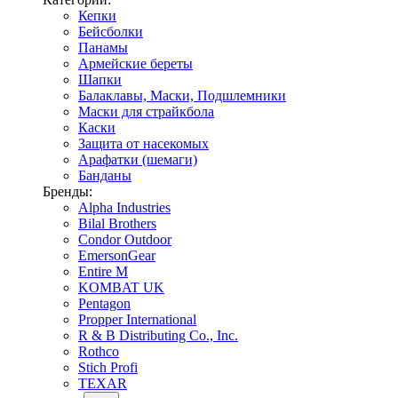
Кепки
Бейсболки
Панамы
Армейские береты
Шапки
Балаклавы, Маски, Подшлемники
Маски для страйкбола
Каски
Защита от насекомых
Арафатки (шемаги)
Банданы
Бренды:
Alpha Industries
Bilal Brothers
Condor Outdoor
EmersonGear
Entire M
KOMBAT UK
Pentagon
Propper International
R & B Distributing Co., Inc.
Rothco
Stich Profi
TEXAR