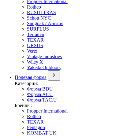
Propper International
Rothco
RUSULTRAS
Schott NYC
Snugpak / Англия
SURPLUS
Terramar
TEXAR
URSUS
Vertx
Vintage Industries
Wiley X
Yakeda Outdoors
Полевая форма
Категории:
Форма BDU
Форма ACU
Форма TAC.U
Бренды:
Propper International
Rothco
TEXAR
Pentagon
KOMBAT UK