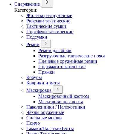
Снаряжение
Категории:
Жилеты разгрузочные
Рюкзаки тактические
Тактические сумки
Портфели тактические
Подсумки
Ремни
Ремни для брюк
Разгрузочные тактические пояса
Плечевые оружейные ремни
Подтяжки тактические
Пряжки
Кобуры
Коврики и маты
Маскировка
Маскировочный костюм
Маскировочная лента
Наколенники / Налокотники
Чехлы оружейные
Спальные мешки
Пончо
Гамаки/Палатки/Тенты
Чехлы/Гермомешки