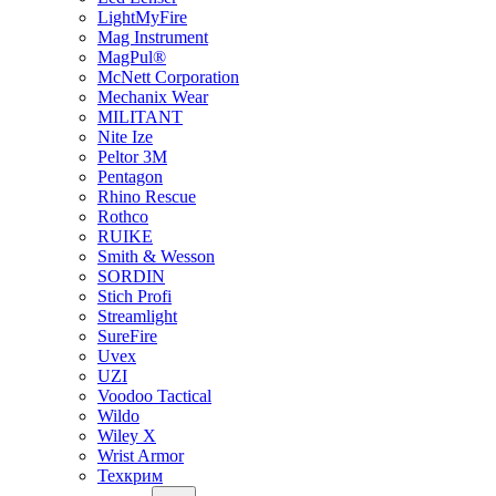
LightMyFire
Mag Instrument
MagPul®
McNett Corporation
Mechanix Wear
MILITANT
Nite Ize
Peltor 3M
Pentagon
Rhino Rescue
Rothco
RUIKE
Smith & Wesson
SORDIN
Stich Profi
Streamlight
SureFire
Uvex
UZI
Voodoo Tactical
Wildo
Wiley X
Wrist Armor
Техкрим