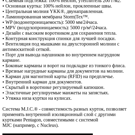
• Съемная подстежка: 100% нейлон, утеплитель 200 г/м2.
• Основная куртка: 100% нейлон, проклеенные швы.
• Центральная молния YKK®, двунаправленная.
• Ламинированная мембрана Storm|Tex™.
• WP (водонепроницаемость): 5000 мм/24часа.
• MPV (воздухопроницаемость): 5000 гр/м²/24часа.
• Дизайн с высоким воротником для сохранения тепла.
• Контурная конструкция спинки для лучшей посадки.
• Вентиляция под мышками на двухсторонней молнии с
антимоскитной сеткой.
• Порт для вывода наушников во внутреннем нагрудном
кармане.
• Боковые карманы и ворот на подкладке из тонкого флиса.
• Врезные нагрудные карманы для документов на молнии.
• Карман для магнитной карты (RFID) на предплечье.
• Внутренний карман для документов.
• Скрытый в воротнике регулируемый капюшон.
• Эластичные регулируемые манжеты на запястьях.
• Утяжка низа куртки на кулисах.
Система M.J.C.® - совместимость разных курток, позволяет
применять внутренний изоляционный слой с другими
куртками Pentagon, совместимыми с системой
MJC (например, с Nucleus).