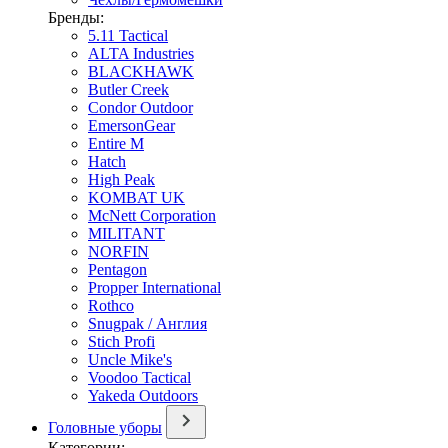
Бренды:
5.11 Tactical
ALTA Industries
BLACKHAWK
Butler Creek
Condor Outdoor
EmersonGear
Entire M
Hatch
High Peak
KOMBAT UK
McNett Corporation
MILITANT
NORFIN
Pentagon
Propper International
Rothco
Snugpak / Англия
Stich Profi
Uncle Mike's
Voodoo Tactical
Yakeda Outdoors
Головные уборы
Категории: