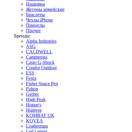
Нашивки
Жетоны армейские
Браслеты
Чехлы iPhone
Прицелы
Прочее
Бренды:
Alpha Industries
ASG
CALDWELL
Cammenga
Casio G-Shock
Condor Outdoor
ESS
Fenix
Fisher Space Pen
Fulton
Gerber
High Peak
Hoppe's
Humvee
KOMBAT UK
KOVEA
Leatherman
Led Lenser