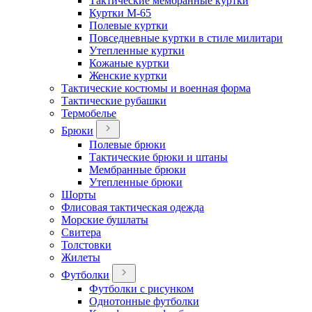
Тактические мембранные куртки
Куртки М-65
Полевые куртки
Повседневные куртки в стиле милитари
Утепленные куртки
Кожаные куртки
Женские куртки
Тактические костюмы и военная форма
Тактические рубашки
Термобелье
Брюки
Полевые брюки
Тактические брюки и штаны
Мембранные брюки
Утепленные брюки
Шорты
Флисовая тактическая одежда
Морские бушлаты
Свитера
Толстовки
Жилеты
Футболки
Футболки с рисунком
Однотонные футболки