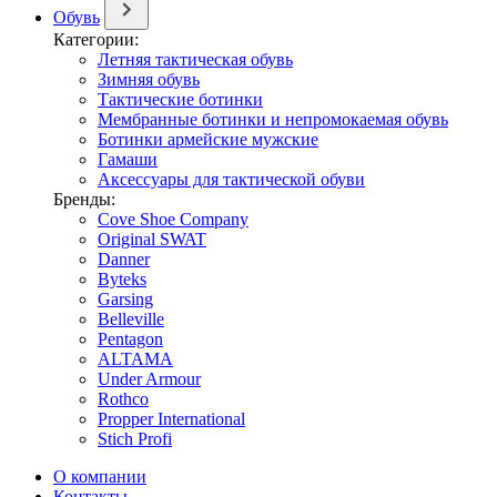
Обувь
Категории:
Летняя тактическая обувь
Зимняя обувь
Тактические ботинки
Мембранные ботинки и непромокаемая обувь
Ботинки армейские мужские
Гамаши
Аксессуары для тактической обуви
Бренды:
Cove Shoe Company
Original SWAT
Danner
Byteks
Garsing
Belleville
Pentagon
ALTAMA
Under Armour
Rothco
Propper International
Stich Profi
О компании
Контакты