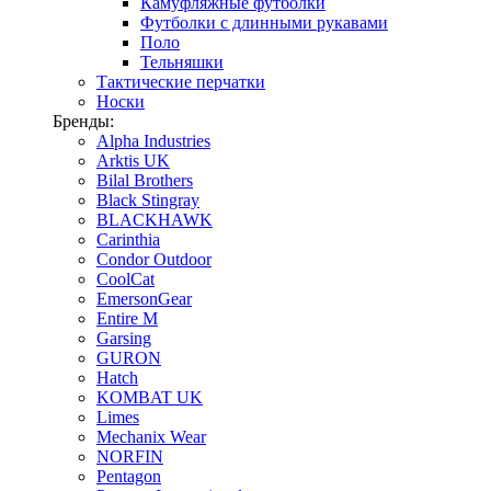
Камуфляжные футболки
Футболки с длинными рукавами
Поло
Тельняшки
Тактические перчатки
Носки
Бренды:
Alpha Industries
Arktis UK
Bilal Brothers
Black Stingray
BLACKHAWK
Carinthia
Condor Outdoor
CoolCat
EmersonGear
Entire M
Garsing
GURON
Hatch
KOMBAT UK
Limes
Mechanix Wear
NORFIN
Pentagon