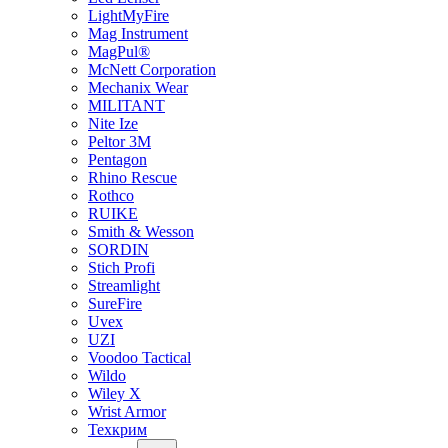
LightMyFire
Mag Instrument
MagPul®
McNett Corporation
Mechanix Wear
MILITANT
Nite Ize
Peltor 3M
Pentagon
Rhino Rescue
Rothco
RUIKE
Smith & Wesson
SORDIN
Stich Profi
Streamlight
SureFire
Uvex
UZI
Voodoo Tactical
Wildo
Wiley X
Wrist Armor
Техкрим