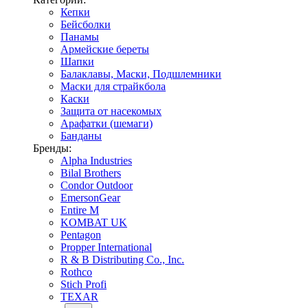
Кепки
Бейсболки
Панамы
Армейские береты
Шапки
Балаклавы, Маски, Подшлемники
Маски для страйкбола
Каски
Защита от насекомых
Арафатки (шемаги)
Банданы
Бренды:
Alpha Industries
Bilal Brothers
Condor Outdoor
EmersonGear
Entire M
KOMBAT UK
Pentagon
Propper International
R & B Distributing Co., Inc.
Rothco
Stich Profi
TEXAR