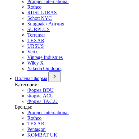
Propper International
Rothco
RUSULTRAS
Schott NYC
Snugpak / Англия
SURPLUS
Terramar
TEXAR
URSUS
Vertx
Vintage Industries
Wiley X
Yakeda Outdoors
Полевая форма
Категории:
Форма BDU
Форма ACU
Форма TAC.U
Бренды:
Propper International
Rothco
TEXAR
Pentagon
KOMBAT UK