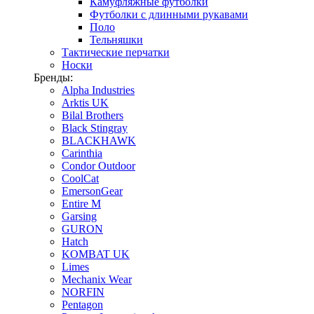
Камуфляжные футболки
Футболки с длинными рукавами
Поло
Тельняшки
Тактические перчатки
Носки
Бренды:
Alpha Industries
Arktis UK
Bilal Brothers
Black Stingray
BLACKHAWK
Carinthia
Condor Outdoor
CoolCat
EmersonGear
Entire M
Garsing
GURON
Hatch
KOMBAT UK
Limes
Mechanix Wear
NORFIN
Pentagon