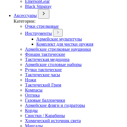
EmersonGear
Black Stingray
Аксессуары
Категории:
Очки стрелковые
Инструменты
Армейские мультитулы
Комплект для чистки оружия
Армейские стрелковые наушники
Фонари тактические
Тактическая медицина
Армейские столовые наборы
Ручки тактические
Тактические часы
Ножи
Тактический Грим
Компасы
Оптика
Газовые баллончики
Армейские фляги и гидраторы
Корды
Свистки / Карабины
Химический источник света
Мангалы