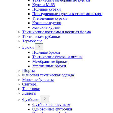
Тактические мембранные куртки
Куртки М-65
Полевые куртки
Повседневные куртки в стиле милитари
Утепленные куртки
Кожаные куртки
Женские куртки
Тактические костюмы и военная форма
Тактические рубашки
Термобелье
Брюки
Полевые брюки
Тактические брюки и штаны
Мембранные брюки
Утепленные брюки
Шорты
Флисовая тактическая одежда
Морские бушлаты
Свитера
Толстовки
Жилеты
Футболки
Футболки с рисунком
Однотонные футболки