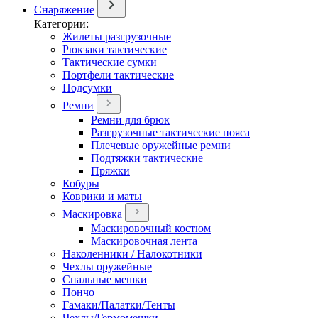
Снаряжение
Категории:
Жилеты разгрузочные
Рюкзаки тактические
Тактические сумки
Портфели тактические
Подсумки
Ремни
Ремни для брюк
Разгрузочные тактические пояса
Плечевые оружейные ремни
Подтяжки тактические
Пряжки
Кобуры
Коврики и маты
Маскировка
Маскировочный костюм
Маскировочная лента
Наколенники / Налокотники
Чехлы оружейные
Спальные мешки
Пончо
Гамаки/Палатки/Тенты
Чехлы/Гермомешки