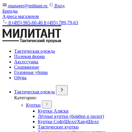
manager@militant.ru
Вход
Бренды
Адреса магазинов
8 (495) 965-60-40
8 (495) 789-79-63
Тактическая одежда
Полевая форма
Аксессуары
Снаряжение
Головные уборы
Обувь
Тактическая одежда
Категории:
Куртки
Куртки Аляски
Лётные куртки (бомбер и пилот)
Куртки СофтШелл/ХардШелл
Тактические куртки