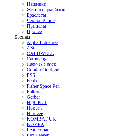
Нашивки
Жетоны армейские
Браслеты
Чехлы iPhone
Прицелы
Прочее
Бренды:
Alpha Industries
ASG
CALDWELL
Cammenga
Casio G-Shock
Condor Outdoor
ESS
Fenix
Fisher Space Pen
Fulton
Gerber
High Peak
Hoppe's
Humvee
KOMBAT UK
KOVEA
Leatherman
Led Lenser