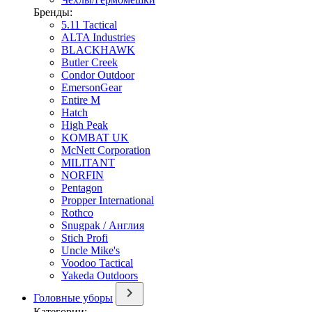
Бренды:
5.11 Tactical
ALTA Industries
BLACKHAWK
Butler Creek
Condor Outdoor
EmersonGear
Entire M
Hatch
High Peak
KOMBAT UK
McNett Corporation
MILITANT
NORFIN
Pentagon
Propper International
Rothco
Snugpak / Англия
Stich Profi
Uncle Mike's
Voodoo Tactical
Yakeda Outdoors
Головные уборы
Категории: