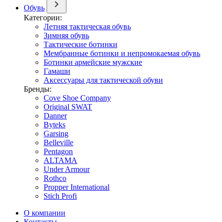
Обувь
Категории:
Летняя тактическая обувь
Зимняя обувь
Тактические ботинки
Мембранные ботинки и непромокаемая обувь
Ботинки армейские мужские
Гамаши
Аксессуары для тактической обуви
Бренды:
Cove Shoe Company
Original SWAT
Danner
Byteks
Garsing
Belleville
Pentagon
ALTAMA
Under Armour
Rothco
Propper International
Stich Profi
О компании
Контакты