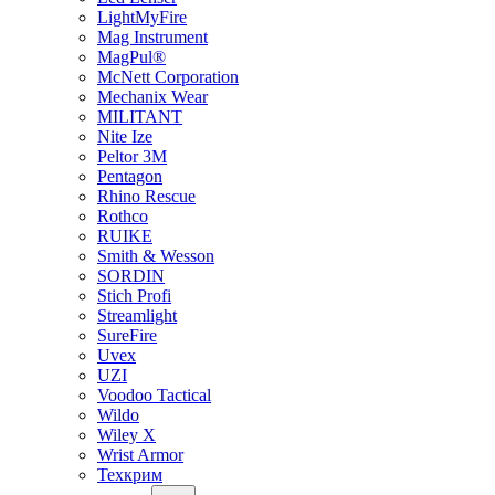
LightMyFire
Mag Instrument
MagPul®
McNett Corporation
Mechanix Wear
MILITANT
Nite Ize
Peltor 3M
Pentagon
Rhino Rescue
Rothco
RUIKE
Smith & Wesson
SORDIN
Stich Profi
Streamlight
SureFire
Uvex
UZI
Voodoo Tactical
Wildo
Wiley X
Wrist Armor
Техкрим