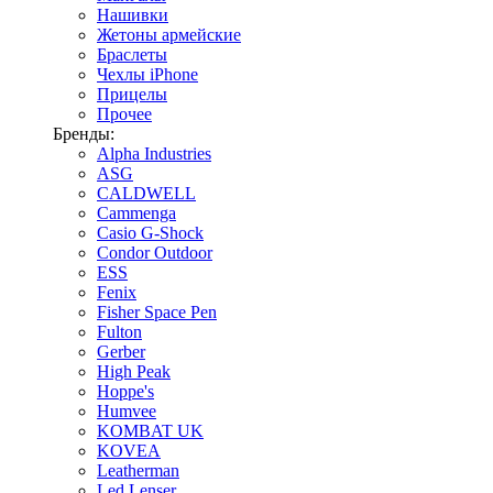
Нашивки
Жетоны армейские
Браслеты
Чехлы iPhone
Прицелы
Прочее
Бренды:
Alpha Industries
ASG
CALDWELL
Cammenga
Casio G-Shock
Condor Outdoor
ESS
Fenix
Fisher Space Pen
Fulton
Gerber
High Peak
Hoppe's
Humvee
KOMBAT UK
KOVEA
Leatherman
Led Lenser