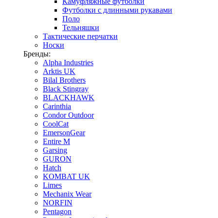
Камуфляжные футболки
Футболки с длинными рукавами
Поло
Тельняшки
Тактические перчатки
Носки
Бренды:
Alpha Industries
Arktis UK
Bilal Brothers
Black Stingray
BLACKHAWK
Carinthia
Condor Outdoor
CoolCat
EmersonGear
Entire M
Garsing
GURON
Hatch
KOMBAT UK
Limes
Mechanix Wear
NORFIN
Pentagon