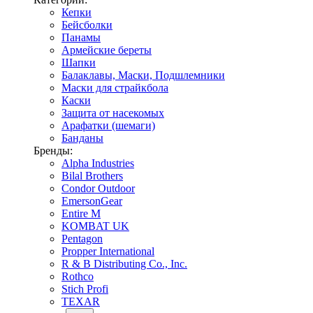
Кепки
Бейсболки
Панамы
Армейские береты
Шапки
Балаклавы, Маски, Подшлемники
Маски для страйкбола
Каски
Защита от насекомых
Арафатки (шемаги)
Банданы
Бренды:
Alpha Industries
Bilal Brothers
Condor Outdoor
EmersonGear
Entire M
KOMBAT UK
Pentagon
Propper International
R & B Distributing Co., Inc.
Rothco
Stich Profi
TEXAR