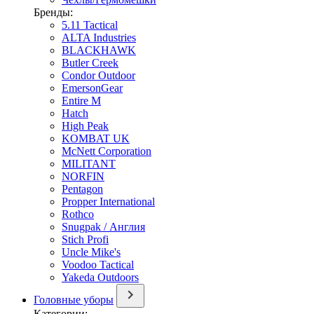
Бренды:
5.11 Tactical
ALTA Industries
BLACKHAWK
Butler Creek
Condor Outdoor
EmersonGear
Entire M
Hatch
High Peak
KOMBAT UK
McNett Corporation
MILITANT
NORFIN
Pentagon
Propper International
Rothco
Snugpak / Англия
Stich Profi
Uncle Mike's
Voodoo Tactical
Yakeda Outdoors
Головные уборы
Категории: