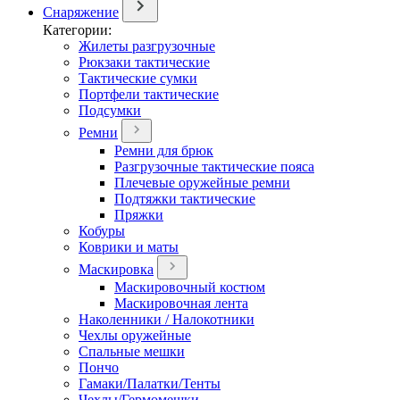
Снаряжение
Категории:
Жилеты разгрузочные
Рюкзаки тактические
Тактические сумки
Портфели тактические
Подсумки
Ремни
Ремни для брюк
Разгрузочные тактические пояса
Плечевые оружейные ремни
Подтяжки тактические
Пряжки
Кобуры
Коврики и маты
Маскировка
Маскировочный костюм
Маскировочная лента
Наколенники / Налокотники
Чехлы оружейные
Спальные мешки
Пончо
Гамаки/Палатки/Тенты
Чехлы/Гермомешки