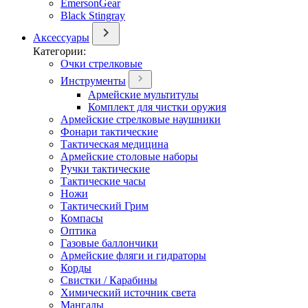
EmersonGear
Black Stingray
Аксессуары
Категории:
Очки стрелковые
Инструменты
Армейские мультитулы
Комплект для чистки оружия
Армейские стрелковые наушники
Фонари тактические
Тактическая медицина
Армейские столовые наборы
Ручки тактические
Тактические часы
Ножи
Тактический Грим
Компасы
Оптика
Газовые баллончики
Армейские фляги и гидраторы
Корды
Свистки / Карабины
Химический источник света
Мангалы