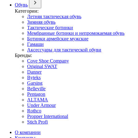
Обувь
Категории:
Летняя тактическая обувь
Зимняя обувь
Тактические ботинки
Мембранные ботинки и непромокаемая обувь
Ботинки армейские мужские
Гамаши
Аксессуары для тактической обуви
Бренды:
Cove Shoe Company
Original SWAT
Danner
Byteks
Garsing
Belleville
Pentagon
ALTAMA
Under Armour
Rothco
Propper International
Stich Profi
О компании
Контакты