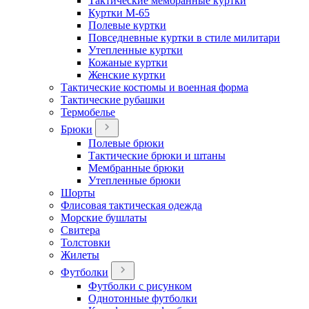
Тактические мембранные куртки
Куртки М-65
Полевые куртки
Повседневные куртки в стиле милитари
Утепленные куртки
Кожаные куртки
Женские куртки
Тактические костюмы и военная форма
Тактические рубашки
Термобелье
Брюки
Полевые брюки
Тактические брюки и штаны
Мембранные брюки
Утепленные брюки
Шорты
Флисовая тактическая одежда
Морские бушлаты
Свитера
Толстовки
Жилеты
Футболки
Футболки с рисунком
Однотонные футболки