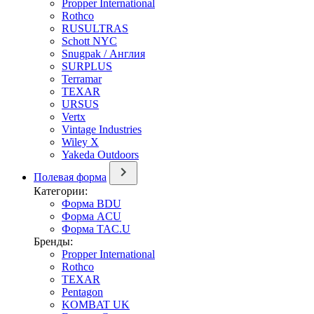
Propper International
Rothco
RUSULTRAS
Schott NYC
Snugpak / Англия
SURPLUS
Terramar
TEXAR
URSUS
Vertx
Vintage Industries
Wiley X
Yakeda Outdoors
Полевая форма
Категории:
Форма BDU
Форма ACU
Форма TAC.U
Бренды:
Propper International
Rothco
TEXAR
Pentagon
KOMBAT UK