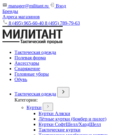
manager@militant.ru
Вход
Бренды
Адреса магазинов
8 (495) 965-60-40
8 (495) 789-79-63
Тактическая одежда
Полевая форма
Аксессуары
Снаряжение
Головные уборы
Обувь
Тактическая одежда
Категории:
Куртки
Куртки Аляски
Лётные куртки (бомбер и пилот)
Куртки СофтШелл/ХардШелл
Тактические куртки