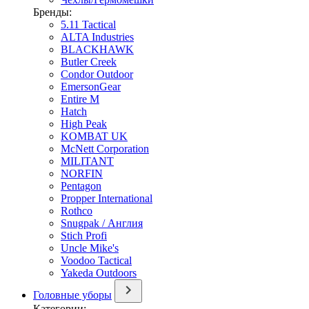
Бренды:
5.11 Tactical
ALTA Industries
BLACKHAWK
Butler Creek
Condor Outdoor
EmersonGear
Entire M
Hatch
High Peak
KOMBAT UK
McNett Corporation
MILITANT
NORFIN
Pentagon
Propper International
Rothco
Snugpak / Англия
Stich Profi
Uncle Mike's
Voodoo Tactical
Yakeda Outdoors
Головные уборы
Категории: