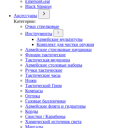
EmersonGear
Black Stingray
Аксессуары
Категории:
Очки стрелковые
Инструменты
Армейские мультитулы
Комплект для чистки оружия
Армейские стрелковые наушники
Фонари тактические
Тактическая медицина
Армейские столовые наборы
Ручки тактические
Тактические часы
Ножи
Тактический Грим
Компасы
Оптика
Газовые баллончики
Армейские фляги и гидраторы
Корды
Свистки / Карабины
Химический источник света
Мангалы