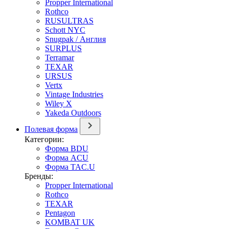
Propper International
Rothco
RUSULTRAS
Schott NYC
Snugpak / Англия
SURPLUS
Terramar
TEXAR
URSUS
Vertx
Vintage Industries
Wiley X
Yakeda Outdoors
Полевая форма
Категории:
Форма BDU
Форма ACU
Форма TAC.U
Бренды:
Propper International
Rothco
TEXAR
Pentagon
KOMBAT UK