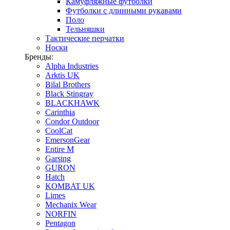
Камуфляжные футболки
Футболки с длинными рукавами
Поло
Тельняшки
Тактические перчатки
Носки
Бренды:
Alpha Industries
Arktis UK
Bilal Brothers
Black Stingray
BLACKHAWK
Carinthia
Condor Outdoor
CoolCat
EmersonGear
Entire M
Garsing
GURON
Hatch
KOMBAT UK
Limes
Mechanix Wear
NORFIN
Pentagon