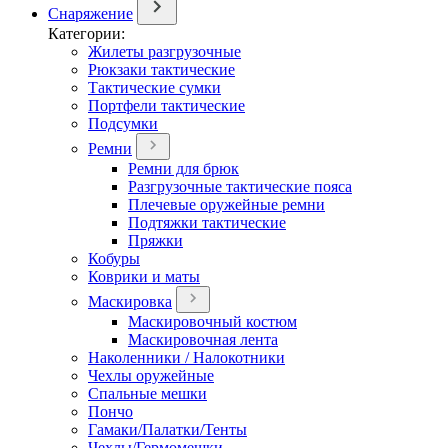
Снаряжение
Категории:
Жилеты разгрузочные
Рюкзаки тактические
Тактические сумки
Портфели тактические
Подсумки
Ремни
Ремни для брюк
Разгрузочные тактические пояса
Плечевые оружейные ремни
Подтяжки тактические
Пряжки
Кобуры
Коврики и маты
Маскировка
Маскировочный костюм
Маскировочная лента
Наколенники / Налокотники
Чехлы оружейные
Спальные мешки
Пончо
Гамаки/Палатки/Тенты
Чехлы/Гермомешки