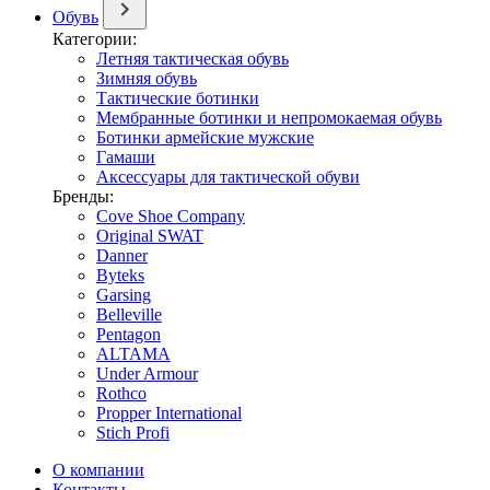
Обувь
Категории:
Летняя тактическая обувь
Зимняя обувь
Тактические ботинки
Мембранные ботинки и непромокаемая обувь
Ботинки армейские мужские
Гамаши
Аксессуары для тактической обуви
Бренды:
Cove Shoe Company
Original SWAT
Danner
Byteks
Garsing
Belleville
Pentagon
ALTAMA
Under Armour
Rothco
Propper International
Stich Profi
О компании
Контакты