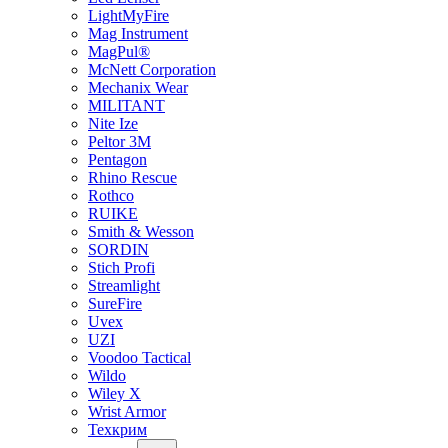
LightMyFire
Mag Instrument
MagPul®
McNett Corporation
Mechanix Wear
MILITANT
Nite Ize
Peltor 3M
Pentagon
Rhino Rescue
Rothco
RUIKE
Smith & Wesson
SORDIN
Stich Profi
Streamlight
SureFire
Uvex
UZI
Voodoo Tactical
Wildo
Wiley X
Wrist Armor
Техкрим