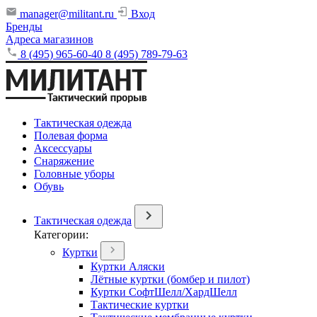
manager@militant.ru
Вход
Бренды
Адреса магазинов
8 (495) 965-60-40
8 (495) 789-79-63
Тактическая одежда
Полевая форма
Аксессуары
Снаряжение
Головные уборы
Обувь
Тактическая одежда
Категории:
Куртки
Куртки Аляски
Лётные куртки (бомбер и пилот)
Куртки СофтШелл/ХардШелл
Тактические куртки