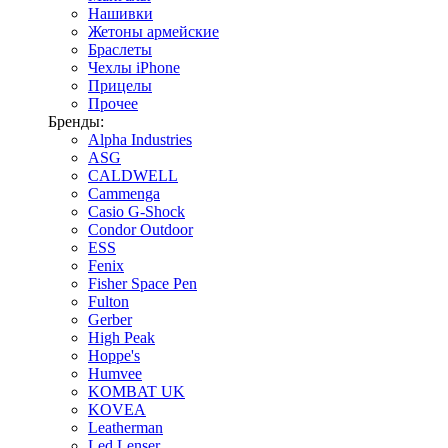
Нашивки
Жетоны армейские
Браслеты
Чехлы iPhone
Прицелы
Прочее
Бренды:
Alpha Industries
ASG
CALDWELL
Cammenga
Casio G-Shock
Condor Outdoor
ESS
Fenix
Fisher Space Pen
Fulton
Gerber
High Peak
Hoppe's
Humvee
KOMBAT UK
KOVEA
Leatherman
Led Lenser