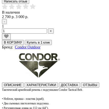
Написать отзыв
В наличии
2 700 р.
3 000 р.
-
1
+
В КОРЗИНУ
Купить в 1 клик
Бренд:
Condor Outdoor
ОПИСАНИЕ
ХАРАКТЕРИСТИКИ
ДОСТАВКА
ОТЗЫВЫ
Тактический армейский ремень с подсумками Condor Tactical Belt
.
• Нейлон, пряжка - пластик (краб).
• Два съемных пистолетных подсумка.
• Регулируемая длина до 112 см (44").