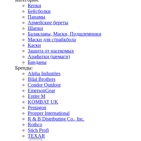
Кепки
Бейсболки
Панамы
Армейские береты
Шапки
Балаклавы, Маски, Подшлемники
Маски для страйкбола
Каски
Защита от насекомых
Арафатки (шемаги)
Банданы
Бренды:
Alpha Industries
Bilal Brothers
Condor Outdoor
EmersonGear
Entire M
KOMBAT UK
Pentagon
Propper International
R & B Distributing Co., Inc.
Rothco
Stich Profi
TEXAR