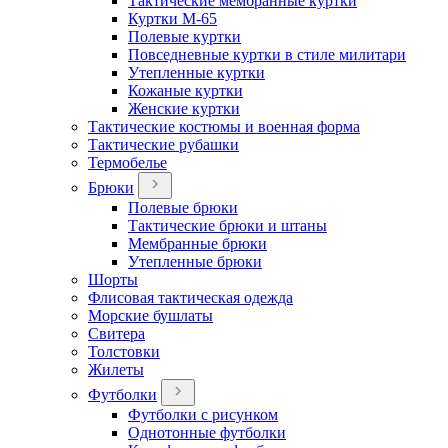
Тактические мембранные куртки
Куртки М-65
Полевые куртки
Повседневные куртки в стиле милитари
Утепленные куртки
Кожаные куртки
Женские куртки
Тактические костюмы и военная форма
Тактические рубашки
Термобелье
Брюки
Полевые брюки
Тактические брюки и штаны
Мембранные брюки
Утепленные брюки
Шорты
Флисовая тактическая одежда
Морские бушлаты
Свитера
Толстовки
Жилеты
Футболки
Футболки с рисунком
Однотонные футболки