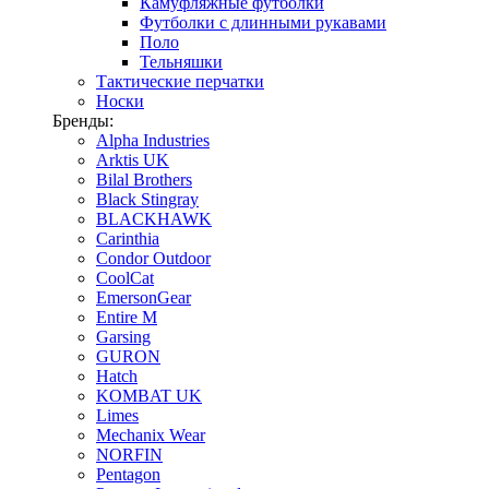
Камуфляжные футболки
Футболки с длинными рукавами
Поло
Тельняшки
Тактические перчатки
Носки
Бренды:
Alpha Industries
Arktis UK
Bilal Brothers
Black Stingray
BLACKHAWK
Carinthia
Condor Outdoor
CoolCat
EmersonGear
Entire M
Garsing
GURON
Hatch
KOMBAT UK
Limes
Mechanix Wear
NORFIN
Pentagon