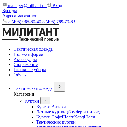
manager@militant.ru
Вход
Бренды
Адреса магазинов
8 (495) 965-60-40
8 (495) 789-79-63
Тактическая одежда
Полевая форма
Аксессуары
Снаряжение
Головные уборы
Обувь
Тактическая одежда
Категории:
Куртки
Куртки Аляски
Лётные куртки (бомбер и пилот)
Куртки СофтШелл/ХардШелл
Тактические куртки