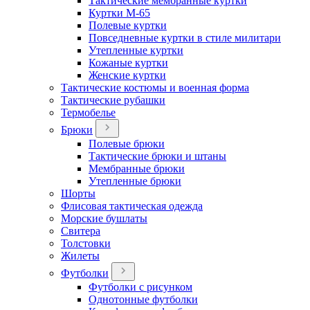
Тактические мембранные куртки
Куртки М-65
Полевые куртки
Повседневные куртки в стиле милитари
Утепленные куртки
Кожаные куртки
Женские куртки
Тактические костюмы и военная форма
Тактические рубашки
Термобелье
Брюки
Полевые брюки
Тактические брюки и штаны
Мембранные брюки
Утепленные брюки
Шорты
Флисовая тактическая одежда
Морские бушлаты
Свитера
Толстовки
Жилеты
Футболки
Футболки с рисунком
Однотонные футболки