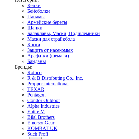
Кепки
Бейсболки
Панамы
Армейские береты
Шапки
Балаклавы, Маски, Подшлемники
Маски для страйкбола
Каски
Защита от насекомых
Арафатки (шемаги)
Банданы
Бренды:
Rothco
R & B Distributing Co., Inc.
Propper International
TEXAR
Pentagon
Condor Outdoor
Alpha Industries
Entire M
Bilal Brothers
EmersonGear
KOMBAT UK
Stich Profi