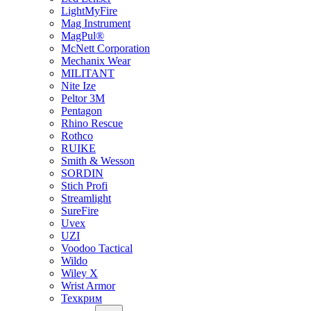
LightMyFire
Mag Instrument
MagPul®
McNett Corporation
Mechanix Wear
MILITANT
Nite Ize
Peltor 3M
Pentagon
Rhino Rescue
Rothco
RUIKE
Smith & Wesson
SORDIN
Stich Profi
Streamlight
SureFire
Uvex
UZI
Voodoo Tactical
Wildo
Wiley X
Wrist Armor
Техкрим