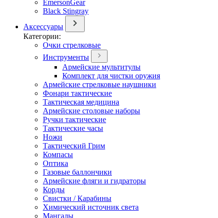
EmersonGear
Black Stingray
Аксессуары
Категории:
Очки стрелковые
Инструменты
Армейские мультитулы
Комплект для чистки оружия
Армейские стрелковые наушники
Фонари тактические
Тактическая медицина
Армейские столовые наборы
Ручки тактические
Тактические часы
Ножи
Тактический Грим
Компасы
Оптика
Газовые баллончики
Армейские фляги и гидраторы
Корды
Свистки / Карабины
Химический источник света
Мангалы