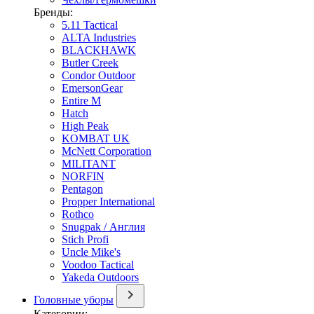
Бренды:
5.11 Tactical
ALTA Industries
BLACKHAWK
Butler Creek
Condor Outdoor
EmersonGear
Entire M
Hatch
High Peak
KOMBAT UK
McNett Corporation
MILITANT
NORFIN
Pentagon
Propper International
Rothco
Snugpak / Англия
Stich Profi
Uncle Mike's
Voodoo Tactical
Yakeda Outdoors
Головные уборы
Категории: