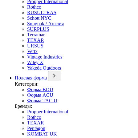
Propper International
Rothco
RUSULTRAS
Schott NYC
Snugpak / Англия
SURPLUS
Terramar
TEXAR
URSUS
Vertx
Vintage Industries
Wiley X
Yakeda Outdoors
Полевая форма
Категории:
Форма BDU
Форма ACU
Форма TAC.U
Бренды:
Propper International
Rothco
TEXAR
Pentagon
KOMBAT UK