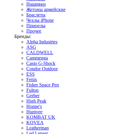
Нашивки
Жетоны армейские
Браслеты
Чехлы iPhone
Прицелы
Прочее
Бренды:
Alpha Industries
ASG
CALDWELL
Cammenga
Casio G-Shock
Condor Outdoor
ESS
Fenix
Fisher Space Pen
Fulton
Gerber
High Peak
Hoppe's
Humvee
KOMBAT UK
KOVEA
Leatherman
Led Lenser