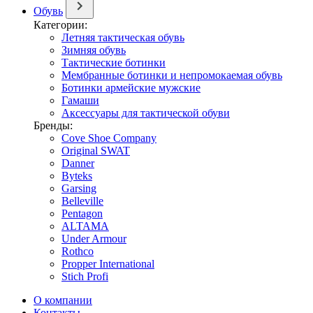
Обувь
Категории:
Летняя тактическая обувь
Зимняя обувь
Тактические ботинки
Мембранные ботинки и непромокаемая обувь
Ботинки армейские мужские
Гамаши
Аксессуары для тактической обуви
Бренды:
Cove Shoe Company
Original SWAT
Danner
Byteks
Garsing
Belleville
Pentagon
ALTAMA
Under Armour
Rothco
Propper International
Stich Profi
О компании
Контакты