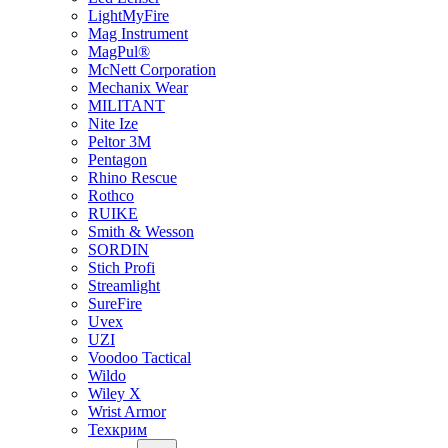
LightMyFire
Mag Instrument
MagPul®
McNett Corporation
Mechanix Wear
MILITANT
Nite Ize
Peltor 3M
Pentagon
Rhino Rescue
Rothco
RUIKE
Smith & Wesson
SORDIN
Stich Profi
Streamlight
SureFire
Uvex
UZI
Voodoo Tactical
Wildo
Wiley X
Wrist Armor
Техкрим