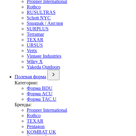
Propper International
Rothco
RUSULTRAS
Schott NYC
Snugpak / Англия
SURPLUS
Terramar
TEXAR
URSUS
Vertx
Vintage Industries
Wiley X
Yakeda Outdoors
Полевая форма
Категории:
Форма BDU
Форма ACU
Форма TAC.U
Бренды:
Propper International
Rothco
TEXAR
Pentagon
KOMBAT UK