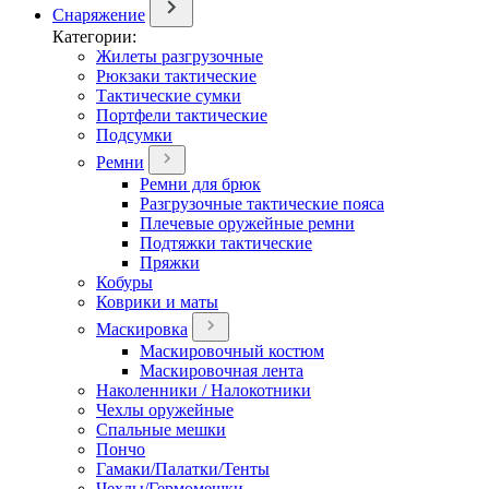
Снаряжение
Категории:
Жилеты разгрузочные
Рюкзаки тактические
Тактические сумки
Портфели тактические
Подсумки
Ремни
Ремни для брюк
Разгрузочные тактические пояса
Плечевые оружейные ремни
Подтяжки тактические
Пряжки
Кобуры
Коврики и маты
Маскировка
Маскировочный костюм
Маскировочная лента
Наколенники / Налокотники
Чехлы оружейные
Спальные мешки
Пончо
Гамаки/Палатки/Тенты
Чехлы/Гермомешки