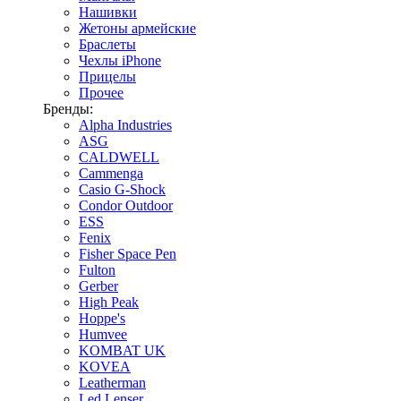
Нашивки
Жетоны армейские
Браслеты
Чехлы iPhone
Прицелы
Прочее
Бренды:
Alpha Industries
ASG
CALDWELL
Cammenga
Casio G-Shock
Condor Outdoor
ESS
Fenix
Fisher Space Pen
Fulton
Gerber
High Peak
Hoppe's
Humvee
KOMBAT UK
KOVEA
Leatherman
Led Lenser