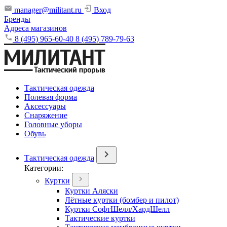
manager@militant.ru
Вход
Бренды
Адреса магазинов
8 (495) 965-60-40
8 (495) 789-79-63
Тактическая одежда
Полевая форма
Аксессуары
Снаряжение
Головные уборы
Обувь
Тактическая одежда
Категории:
Куртки
Куртки Аляски
Лётные куртки (бомбер и пилот)
Куртки СофтШелл/ХардШелл
Тактические куртки