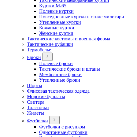
Тактические мембранные куртки
Куртки М-65
Полевые куртки
Повседневные куртки в стиле милитари
Утепленные куртки
Кожаные куртки
Женские куртки
Тактические костюмы и военная форма
Тактические рубашки
Термобелье
Брюки
Полевые брюки
Тактические брюки и штаны
Мембранные брюки
Утепленные брюки
Шорты
Флисовая тактическая одежда
Морские бушлаты
Свитера
Толстовки
Жилеты
Футболки
Футболки с рисунком
Однотонные футболки