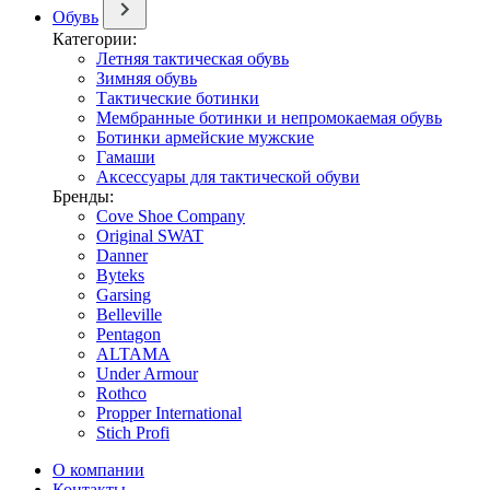
Обувь
Категории:
Летняя тактическая обувь
Зимняя обувь
Тактические ботинки
Мембранные ботинки и непромокаемая обувь
Ботинки армейские мужские
Гамаши
Аксессуары для тактической обуви
Бренды:
Cove Shoe Company
Original SWAT
Danner
Byteks
Garsing
Belleville
Pentagon
ALTAMA
Under Armour
Rothco
Propper International
Stich Profi
О компании
Контакты