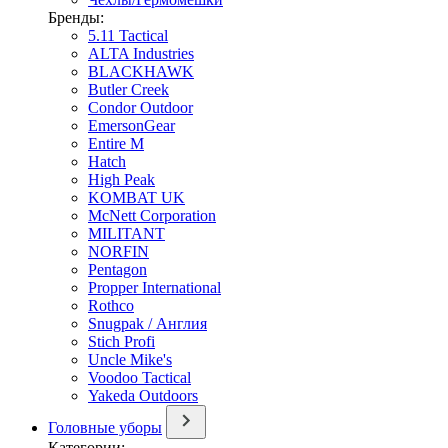
Бренды:
5.11 Tactical
ALTA Industries
BLACKHAWK
Butler Creek
Condor Outdoor
EmersonGear
Entire M
Hatch
High Peak
KOMBAT UK
McNett Corporation
MILITANT
NORFIN
Pentagon
Propper International
Rothco
Snugpak / Англия
Stich Profi
Uncle Mike's
Voodoo Tactical
Yakeda Outdoors
Головные уборы
Категории: