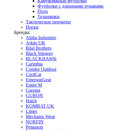
Камуфляжные футболки
Футболки с длинными рукавами
Поло
Тельняшки
Тактические перчатки
Носки
Бренды:
Alpha Industries
Arktis UK
Bilal Brothers
Black Stingray
BLACKHAWK
Carinthia
Condor Outdoor
CoolCat
EmersonGear
Entire M
Garsing
GURON
Hatch
KOMBAT UK
Limes
Mechanix Wear
NORFIN
Pentagon