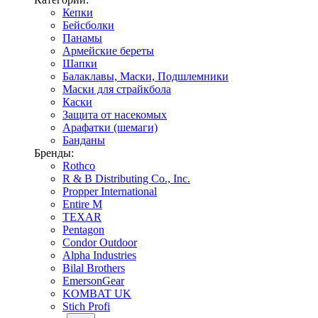
Кепки
Бейсболки
Панамы
Армейские береты
Шапки
Балаклавы, Маски, Подшлемники
Маски для страйкбола
Каски
Защита от насекомых
Арафатки (шемаги)
Банданы
Бренды:
Rothco
R & B Distributing Co., Inc.
Propper International
Entire M
TEXAR
Pentagon
Condor Outdoor
Alpha Industries
Bilal Brothers
EmersonGear
KOMBAT UK
Stich Profi