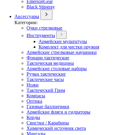
EmersonGear
Black Stingray
Аксессуары
Категории:
Очки стрелковые
Инструменты
Армейские мультитулы
Комплект для чистки оружия
Армейские стрелковые наушники
Фонари тактические
Тактическая медицина
Армейские столовые наборы
Ручки тактические
Тактические часы
Ножи
Тактический Грим
Компасы
Оптика
Газовые баллончики
Армейские фляги и гидраторы
Корды
Свистки / Карабины
Химический источник света
Мангалы