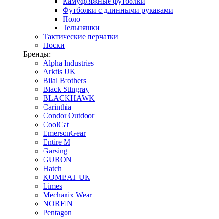
Камуфляжные футболки
Футболки с длинными рукавами
Поло
Тельняшки
Тактические перчатки
Носки
Бренды:
Alpha Industries
Arktis UK
Bilal Brothers
Black Stingray
BLACKHAWK
Carinthia
Condor Outdoor
CoolCat
EmersonGear
Entire M
Garsing
GURON
Hatch
KOMBAT UK
Limes
Mechanix Wear
NORFIN
Pentagon