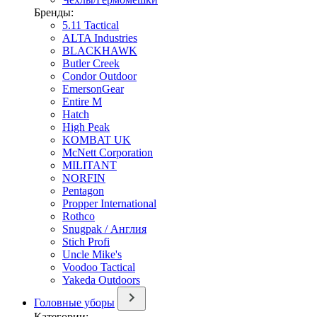
Бренды:
5.11 Tactical
ALTA Industries
BLACKHAWK
Butler Creek
Condor Outdoor
EmersonGear
Entire M
Hatch
High Peak
KOMBAT UK
McNett Corporation
MILITANT
NORFIN
Pentagon
Propper International
Rothco
Snugpak / Англия
Stich Profi
Uncle Mike's
Voodoo Tactical
Yakeda Outdoors
Головные уборы
Категории: