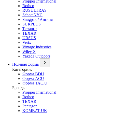
Propper International
Rothco
RUSULTRAS
Schott NYC
Snugpak / Англия
SURPLUS
Terramar
TEXAR
URSUS
Vertx
Vintage Industries
Wiley X
Yakeda Outdoors
Полевая форма
Категории:
Форма BDU
Форма ACU
Форма TAC.U
Бренды:
Propper International
Rothco
TEXAR
Pentagon
KOMBAT UK