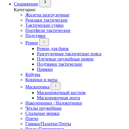
Снаряжение
Категории:
Жилеты разгрузочные
Рюкзаки тактические
Тактические сумки
Портфели тактические
Подсумки
Ремни
Ремни для брюк
Разгрузочные тактические пояса
Плечевые оружейные ремни
Подтяжки тактические
Пряжки
Кобуры
Коврики и маты
Маскировка
Маскировочный костюм
Маскировочная лента
Наколенники / Налокотники
Чехлы оружейные
Спальные мешки
Пончо
Гамаки/Палатки/Тенты
Чехлы/Гермомешки