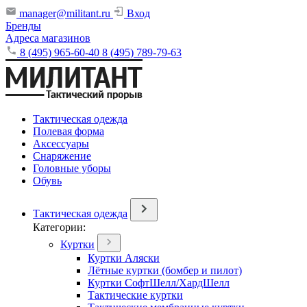
manager@militant.ru
Вход
Бренды
Адреса магазинов
8 (495) 965-60-40
8 (495) 789-79-63
Тактическая одежда
Полевая форма
Аксессуары
Снаряжение
Головные уборы
Обувь
Тактическая одежда
Категории:
Куртки
Куртки Аляски
Лётные куртки (бомбер и пилот)
Куртки СофтШелл/ХардШелл
Тактические куртки