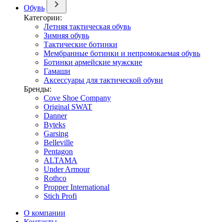
Обувь
Категории:
Летняя тактическая обувь
Зимняя обувь
Тактические ботинки
Мембранные ботинки и непромокаемая обувь
Ботинки армейские мужские
Гамаши
Аксессуары для тактической обуви
Бренды:
Cove Shoe Company
Original SWAT
Danner
Byteks
Garsing
Belleville
Pentagon
ALTAMA
Under Armour
Rothco
Propper International
Stich Profi
О компании
Контакты