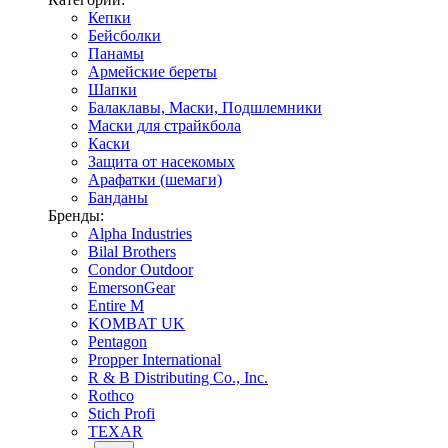
Кепки
Бейсболки
Панамы
Армейские береты
Шапки
Балаклавы, Маски, Подшлемники
Маски для страйкбола
Каски
Защита от насекомых
Арафатки (шемаги)
Банданы
Бренды:
Alpha Industries
Bilal Brothers
Condor Outdoor
EmersonGear
Entire M
KOMBAT UK
Pentagon
Propper International
R & B Distributing Co., Inc.
Rothco
Stich Profi
TEXAR