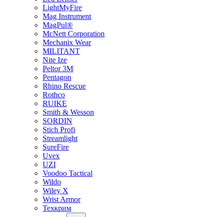
LightMyFire
Mag Instrument
MagPul®
McNett Corporation
Mechanix Wear
MILITANT
Nite Ize
Peltor 3M
Pentagon
Rhino Rescue
Rothco
RUIKE
Smith & Wesson
SORDIN
Stich Profi
Streamlight
SureFire
Uvex
UZI
Voodoo Tactical
Wildo
Wiley X
Wrist Armor
Техкрим