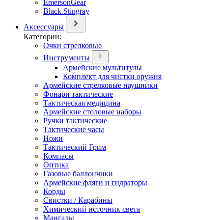
EmersonGear
Black Stingray
Аксессуары
Категории:
Очки стрелковые
Инструменты
Армейские мультитулы
Комплект для чистки оружия
Армейские стрелковые наушники
Фонари тактические
Тактическая медицина
Армейские столовые наборы
Ручки тактические
Тактические часы
Ножи
Тактический Грим
Компасы
Оптика
Газовые баллончики
Армейские фляги и гидраторы
Корды
Свистки / Карабины
Химический источник света
Мангалы