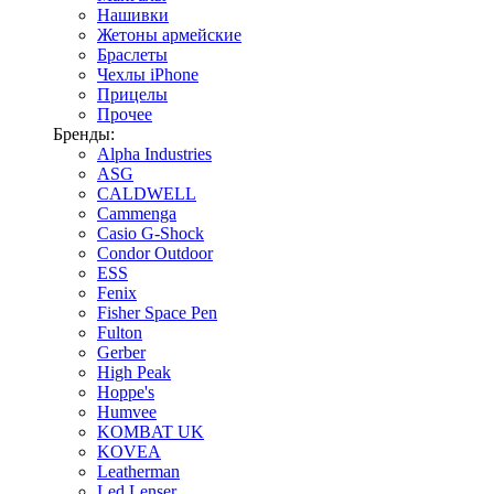
Нашивки
Жетоны армейские
Браслеты
Чехлы iPhone
Прицелы
Прочее
Бренды:
Alpha Industries
ASG
CALDWELL
Cammenga
Casio G-Shock
Condor Outdoor
ESS
Fenix
Fisher Space Pen
Fulton
Gerber
High Peak
Hoppe's
Humvee
KOMBAT UK
KOVEA
Leatherman
Led Lenser