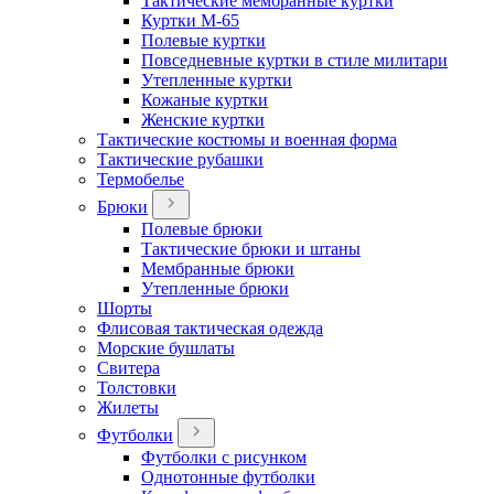
Тактические мембранные куртки
Куртки М-65
Полевые куртки
Повседневные куртки в стиле милитари
Утепленные куртки
Кожаные куртки
Женские куртки
Тактические костюмы и военная форма
Тактические рубашки
Термобелье
Брюки
Полевые брюки
Тактические брюки и штаны
Мембранные брюки
Утепленные брюки
Шорты
Флисовая тактическая одежда
Морские бушлаты
Свитера
Толстовки
Жилеты
Футболки
Футболки с рисунком
Однотонные футболки