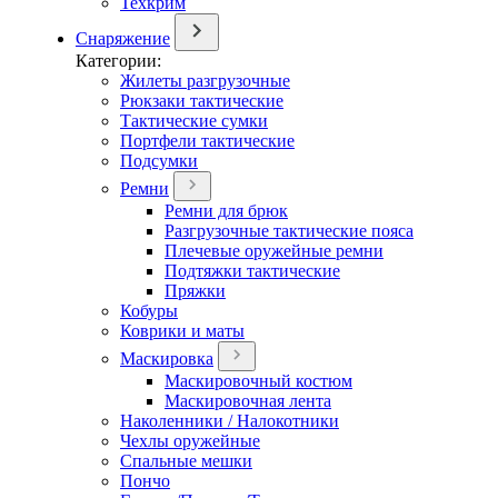
Техкрим
Снаряжение
Категории:
Жилеты разгрузочные
Рюкзаки тактические
Тактические сумки
Портфели тактические
Подсумки
Ремни
Ремни для брюк
Разгрузочные тактические пояса
Плечевые оружейные ремни
Подтяжки тактические
Пряжки
Кобуры
Коврики и маты
Маскировка
Маскировочный костюм
Маскировочная лента
Наколенники / Налокотники
Чехлы оружейные
Спальные мешки
Пончо