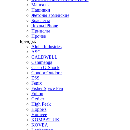
Мангалы
Нашивки
Жетоны армейские
Браслеты
Чехлы iPhone
Прицелы
Прочее
Бренды:
Alpha Industries
ASG
CALDWELL
Cammenga
Casio G-Shock
Condor Outdoor
ESS
Fenix
Fisher Space Pen
Fulton
Gerber
High Peak
Hoppe's
Humvee
KOMBAT UK
KOVEA