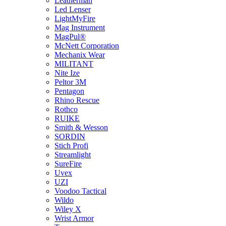
Leatherman
Led Lenser
LightMyFire
Mag Instrument
MagPul®
McNett Corporation
Mechanix Wear
MILITANT
Nite Ize
Peltor 3M
Pentagon
Rhino Rescue
Rothco
RUIKE
Smith & Wesson
SORDIN
Stich Profi
Streamlight
SureFire
Uvex
UZI
Voodoo Tactical
Wildo
Wiley X
Wrist Armor