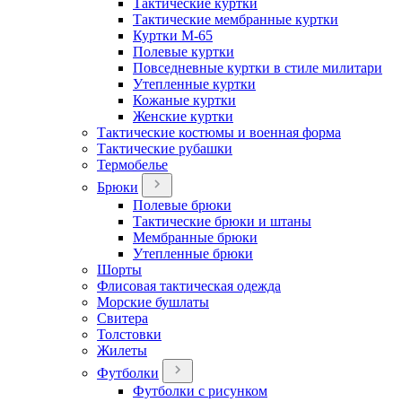
Тактические куртки
Тактические мембранные куртки
Куртки М-65
Полевые куртки
Повседневные куртки в стиле милитари
Утепленные куртки
Кожаные куртки
Женские куртки
Тактические костюмы и военная форма
Тактические рубашки
Термобелье
Брюки
Полевые брюки
Тактические брюки и штаны
Мембранные брюки
Утепленные брюки
Шорты
Флисовая тактическая одежда
Морские бушлаты
Свитера
Толстовки
Жилеты
Футболки
Футболки с рисунком