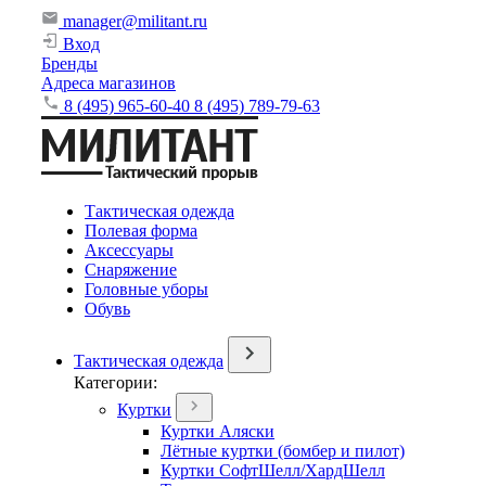
manager@militant.ru
Вход
Бренды
Адреса магазинов
8 (495) 965-60-40
8 (495) 789-79-63
Тактическая одежда
Полевая форма
Аксессуары
Снаряжение
Головные уборы
Обувь
Тактическая одежда
Категории:
Куртки
Куртки Аляски
Лётные куртки (бомбер и пилот)
Куртки СофтШелл/ХардШелл