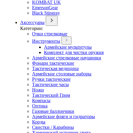
KOMBAT UK
EmersonGear
Black Stingray
Аксессуары
Категории:
Очки стрелковые
Инструменты
Армейские мультитулы
Комплект для чистки оружия
Армейские стрелковые наушники
Фонари тактические
Тактическая медицина
Армейские столовые наборы
Ручки тактические
Тактические часы
Ножи
Тактический Грим
Компасы
Оптика
Газовые баллончики
Армейские фляги и гидраторы
Корды
Свистки / Карабины
Химический источник света