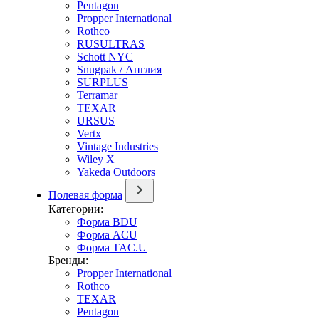
Pentagon
Propper International
Rothco
RUSULTRAS
Schott NYC
Snugpak / Англия
SURPLUS
Terramar
TEXAR
URSUS
Vertx
Vintage Industries
Wiley X
Yakeda Outdoors
Полевая форма
Категории:
Форма BDU
Форма ACU
Форма TAC.U
Бренды:
Propper International
Rothco
TEXAR
Pentagon