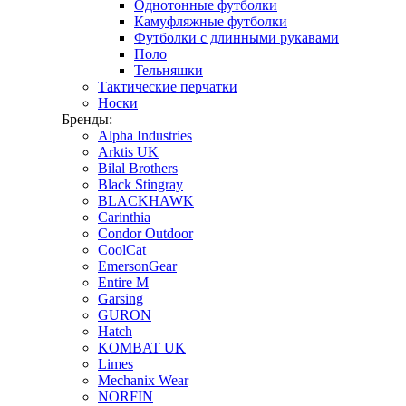
Однотонные футболки
Камуфляжные футболки
Футболки с длинными рукавами
Поло
Тельняшки
Тактические перчатки
Носки
Бренды:
Alpha Industries
Arktis UK
Bilal Brothers
Black Stingray
BLACKHAWK
Carinthia
Condor Outdoor
CoolCat
EmersonGear
Entire M
Garsing
GURON
Hatch
KOMBAT UK
Limes
Mechanix Wear
NORFIN