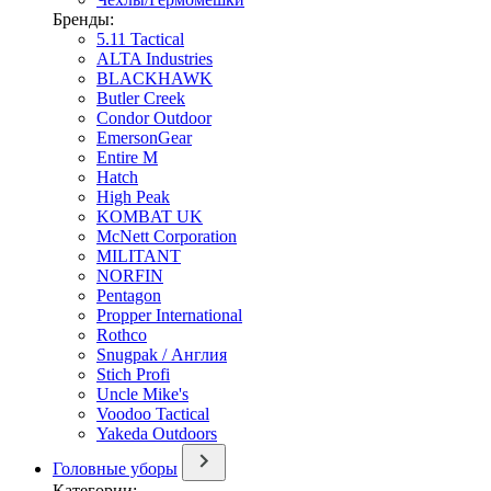
Бренды:
5.11 Tactical
ALTA Industries
BLACKHAWK
Butler Creek
Condor Outdoor
EmersonGear
Entire M
Hatch
High Peak
KOMBAT UK
McNett Corporation
MILITANT
NORFIN
Pentagon
Propper International
Rothco
Snugpak / Англия
Stich Profi
Uncle Mike's
Voodoo Tactical
Yakeda Outdoors
Головные уборы
Категории: