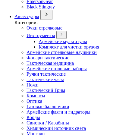
EmersonGear
Black Stingray
Аксессуары
Категории:
Очки стрелковые
Инструменты
Армейские мультитулы
Комплект для чистки оружия
Армейские стрелковые наушники
Фонари тактические
Тактическая медицина
Армейские столовые наборы
Ручки тактические
Тактические часы
Ножи
Тактический Грим
Компасы
Оптика
Газовые баллончики
Армейские фляги и гидраторы
Корды
Свистки / Карабины
Химический источник света
Мангалы