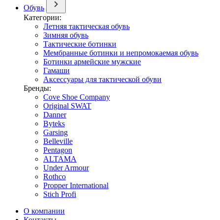
Обувь
Категории:
Летняя тактическая обувь
Зимняя обувь
Тактические ботинки
Мембранные ботинки и непромокаемая обувь
Ботинки армейские мужские
Гамаши
Аксессуары для тактической обуви
Бренды:
Cove Shoe Company
Original SWAT
Danner
Byteks
Garsing
Belleville
Pentagon
ALTAMA
Under Armour
Rothco
Propper International
Stich Profi
О компании
Контакты