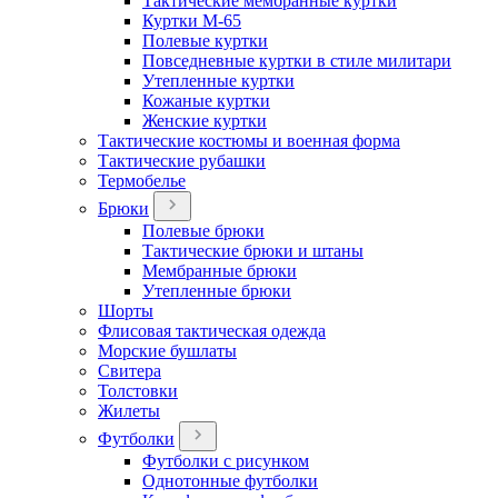
Тактические мембранные куртки
Куртки М-65
Полевые куртки
Повседневные куртки в стиле милитари
Утепленные куртки
Кожаные куртки
Женские куртки
Тактические костюмы и военная форма
Тактические рубашки
Термобелье
Брюки
Полевые брюки
Тактические брюки и штаны
Мембранные брюки
Утепленные брюки
Шорты
Флисовая тактическая одежда
Морские бушлаты
Свитера
Толстовки
Жилеты
Футболки
Футболки с рисунком
Однотонные футболки