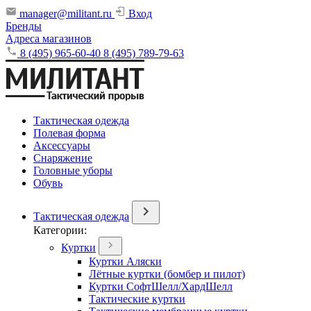
manager@militant.ru
Вход
Бренды
Адреса магазинов
8 (495) 965-60-40
8 (495) 789-79-63
Тактическая одежда
Полевая форма
Аксессуары
Снаряжение
Головные уборы
Обувь
Тактическая одежда
Категории:
Куртки
Куртки Аляски
Лётные куртки (бомбер и пилот)
Куртки СофтШелл/ХардШелл
Тактические куртки