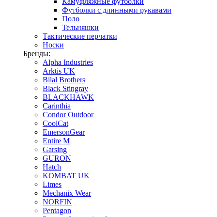
Камуфляжные футболки
Футболки с длинными рукавами
Поло
Тельняшки
Тактические перчатки
Носки
Бренды:
Alpha Industries
Arktis UK
Bilal Brothers
Black Stingray
BLACKHAWK
Carinthia
Condor Outdoor
CoolCat
EmersonGear
Entire M
Garsing
GURON
Hatch
KOMBAT UK
Limes
Mechanix Wear
NORFIN
Pentagon