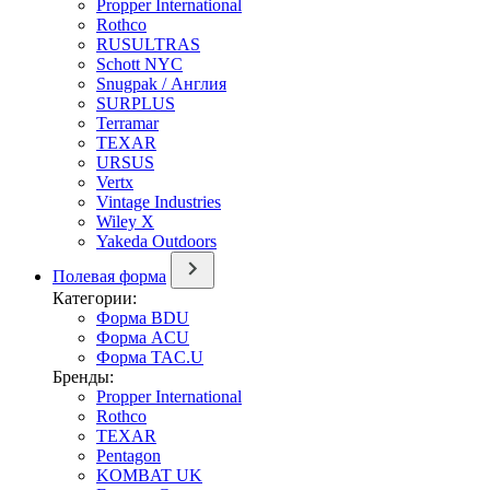
Propper International
Rothco
RUSULTRAS
Schott NYC
Snugpak / Англия
SURPLUS
Terramar
TEXAR
URSUS
Vertx
Vintage Industries
Wiley X
Yakeda Outdoors
Полевая форма
Категории:
Форма BDU
Форма ACU
Форма TAC.U
Бренды:
Propper International
Rothco
TEXAR
Pentagon
KOMBAT UK