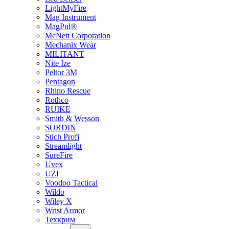
LightMyFire
Mag Instrument
MagPul®
McNett Corporation
Mechanix Wear
MILITANT
Nite Ize
Peltor 3M
Pentagon
Rhino Rescue
Rothco
RUIKE
Smith & Wesson
SORDIN
Stich Profi
Streamlight
SureFire
Uvex
UZI
Voodoo Tactical
Wildo
Wiley X
Wrist Armor
Техкрим