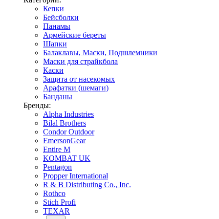
Кепки
Бейсболки
Панамы
Армейские береты
Шапки
Балаклавы, Маски, Подшлемники
Маски для страйкбола
Каски
Защита от насекомых
Арафатки (шемаги)
Банданы
Бренды:
Alpha Industries
Bilal Brothers
Condor Outdoor
EmersonGear
Entire M
KOMBAT UK
Pentagon
Propper International
R & B Distributing Co., Inc.
Rothco
Stich Profi
TEXAR