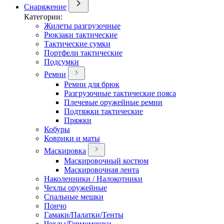
Снаряжение
Категории:
Жилеты разгрузочные
Рюкзаки тактические
Тактические сумки
Портфели тактические
Подсумки
Ремни
Ремни для брюк
Разгрузочные тактические пояса
Плечевые оружейные ремни
Подтяжки тактические
Пряжки
Кобуры
Коврики и маты
Маскировка
Маскировочный костюм
Маскировочная лента
Наколенники / Налокотники
Чехлы оружейные
Спальные мешки
Пончо
Гамаки/Палатки/Тенты
Чехлы/Гермомешки