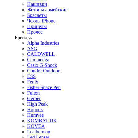
Нашивки
Жетоны армейские
Браслеты
Чехлы iPhone
Прицелы
Прочее
Бренды:
Alpha Industries
ASG
CALDWELL
Cammenga
Casio G-Shock
Condor Outdoor
ESS
Fenix
Fisher Space Pen
Fulton
Gerber
High Peak
Hoppe's
Humvee
KOMBAT UK
KOVEA
Leatherman
Led Lenser