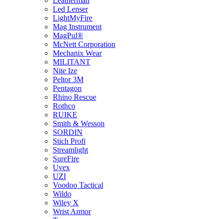
Leatherman
Led Lenser
LightMyFire
Mag Instrument
MagPul®
McNett Corporation
Mechanix Wear
MILITANT
Nite Ize
Peltor 3M
Pentagon
Rhino Rescue
Rothco
RUIKE
Smith & Wesson
SORDIN
Stich Profi
Streamlight
SureFire
Uvex
UZI
Voodoo Tactical
Wildo
Wiley X
Wrist Armor