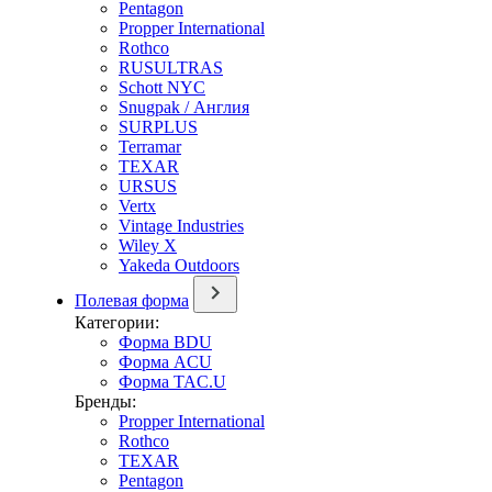
Pentagon
Propper International
Rothco
RUSULTRAS
Schott NYC
Snugpak / Англия
SURPLUS
Terramar
TEXAR
URSUS
Vertx
Vintage Industries
Wiley X
Yakeda Outdoors
Полевая форма
Категории:
Форма BDU
Форма ACU
Форма TAC.U
Бренды:
Propper International
Rothco
TEXAR
Pentagon