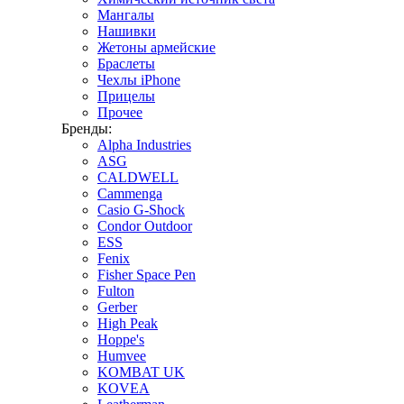
Мангалы
Нашивки
Жетоны армейские
Браслеты
Чехлы iPhone
Прицелы
Прочее
Бренды:
Alpha Industries
ASG
CALDWELL
Cammenga
Casio G-Shock
Condor Outdoor
ESS
Fenix
Fisher Space Pen
Fulton
Gerber
High Peak
Hoppe's
Humvee
KOMBAT UK
KOVEA