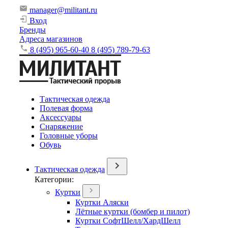
manager@militant.ru
Вход
Бренды
Адреса магазинов
8 (495) 965-60-40
8 (495) 789-79-63
Тактическая одежда
Полевая форма
Аксессуары
Снаряжение
Головные уборы
Обувь
Тактическая одежда
Категории:
Куртки
Куртки Аляски
Лётные куртки (бомбер и пилот)
Куртки СофтШелл/ХардШелл