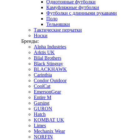
Однотонные футболки
Камуфляжные футболки
Футболки с длинными рукавами
Поло
Тельняшки
Тактические перчатки
Носки
Бренды:
Alpha Industries
Arktis UK
Bilal Brothers
Black Stingray
BLACKHAWK
Carinthia
Condor Outdoor
CoolCat
EmersonGear
Entire M
Garsing
GURON
Hatch
KOMBAT UK
Limes
Mechanix Wear
NORFIN