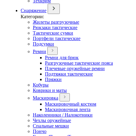
Техкрим
Снаряжение
Категории:
Жилеты разгрузочные
Рюкзаки тактические
Тактические сумки
Портфели тактические
Подсумки
Ремни
Ремни для брюк
Разгрузочные тактические пояса
Плечевые оружейные ремни
Подтяжки тактические
Пряжки
Кобуры
Коврики и маты
Маскировка
Маскировочный костюм
Маскировочная лента
Наколенники / Налокотники
Чехлы оружейные
Спальные мешки
Пончо