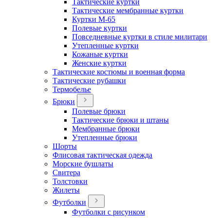
Тактические куртки
Тактические мембранные куртки
Куртки М-65
Полевые куртки
Повседневные куртки в стиле милитари
Утепленные куртки
Кожаные куртки
Женские куртки
Тактические костюмы и военная форма
Тактические рубашки
Термобелье
Брюки
Полевые брюки
Тактические брюки и штаны
Мембранные брюки
Утепленные брюки
Шорты
Флисовая тактическая одежда
Морские бушлаты
Свитера
Толстовки
Жилеты
Футболки
Футболки с рисунком