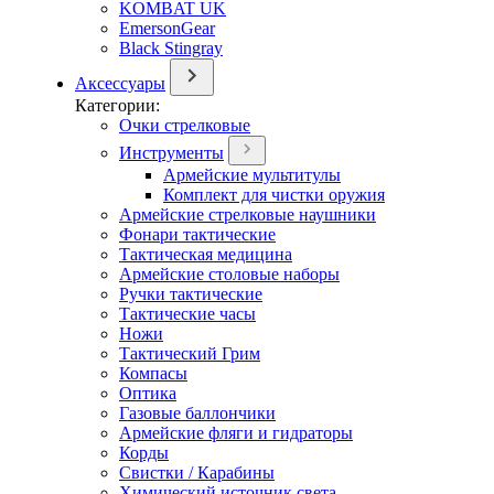
KOMBAT UK
EmersonGear
Black Stingray
Аксессуары
Категории:
Очки стрелковые
Инструменты
Армейские мультитулы
Комплект для чистки оружия
Армейские стрелковые наушники
Фонари тактические
Тактическая медицина
Армейские столовые наборы
Ручки тактические
Тактические часы
Ножи
Тактический Грим
Компасы
Оптика
Газовые баллончики
Армейские фляги и гидраторы
Корды
Свистки / Карабины
Химический источник света