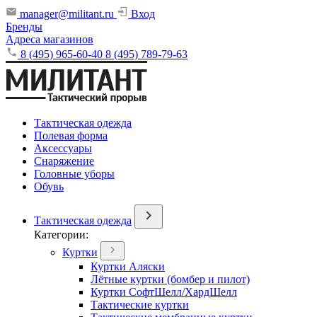
manager@militant.ru
Вход
Бренды
Адреса магазинов
8 (495) 965-60-40
8 (495) 789-79-63
Тактическая одежда
Полевая форма
Аксессуары
Снаряжение
Головные уборы
Обувь
Тактическая одежда
Категории:
Куртки
Куртки Аляски
Лётные куртки (бомбер и пилот)
Куртки СофтШелл/ХардШелл
Тактические куртки