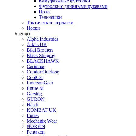
Камуфляжные футболки
Футболки с длинными рукавами
Поло
Тельняшки
Тактические перчатки
Носки
Бренды:
Alpha Industries
Arktis UK
Bilal Brothers
Black Stingray
BLACKHAWK
Carinthia
Condor Outdoor
CoolCat
EmersonGear
Entire M
Garsing
GURON
Hatch
KOMBAT UK
Limes
Mechanix Wear
NORFIN
Pentagon