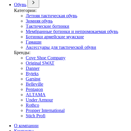
Обувь
Категории:
Летняя тактическая обувь
Зимняя обувь
Тактические ботинки
Мембранные ботинки и непромокаемая обувь
Ботинки армейские мужские
Гамаши
Аксессуары для тактической обуви
Бренды:
Cove Shoe Company
Original SWAT
Danner
Byteks
Garsing
Belleville
Pentagon
ALTAMA
Under Armour
Rothco
Propper International
Stich Profi
О компании
Контакты