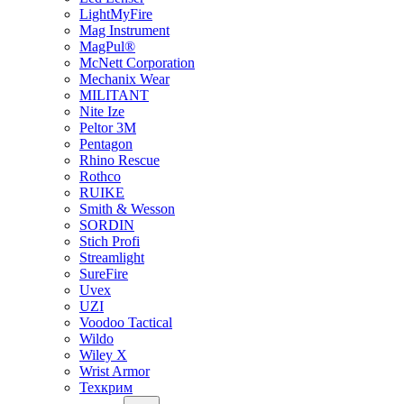
LightMyFire
Mag Instrument
MagPul®
McNett Corporation
Mechanix Wear
MILITANT
Nite Ize
Peltor 3M
Pentagon
Rhino Rescue
Rothco
RUIKE
Smith & Wesson
SORDIN
Stich Profi
Streamlight
SureFire
Uvex
UZI
Voodoo Tactical
Wildo
Wiley X
Wrist Armor
Техкрим