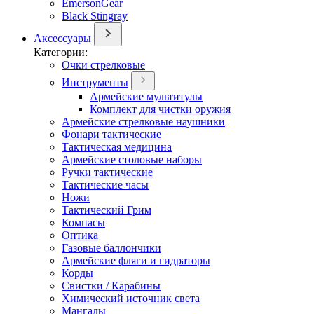
EmersonGear
Black Stingray
Аксессуары
Категории:
Очки стрелковые
Инструменты
Армейские мультитулы
Комплект для чистки оружия
Армейские стрелковые наушники
Фонари тактические
Тактическая медицина
Армейские столовые наборы
Ручки тактические
Тактические часы
Ножи
Тактический Грим
Компасы
Оптика
Газовые баллончики
Армейские фляги и гидраторы
Корды
Свистки / Карабины
Химический источник света
Мангалы