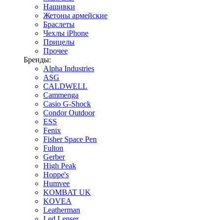
Нашивки
Жетоны армейские
Браслеты
Чехлы iPhone
Прицелы
Прочее
Бренды:
Alpha Industries
ASG
CALDWELL
Cammenga
Casio G-Shock
Condor Outdoor
ESS
Fenix
Fisher Space Pen
Fulton
Gerber
High Peak
Hoppe's
Humvee
KOMBAT UK
KOVEA
Leatherman
Led Lenser