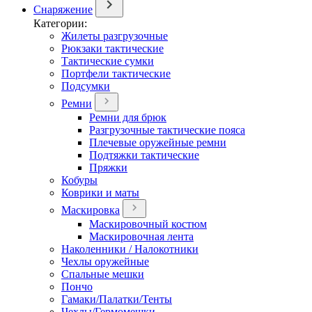
Снаряжение
Категории:
Жилеты разгрузочные
Рюкзаки тактические
Тактические сумки
Портфели тактические
Подсумки
Ремни
Ремни для брюк
Разгрузочные тактические пояса
Плечевые оружейные ремни
Подтяжки тактические
Пряжки
Кобуры
Коврики и маты
Маскировка
Маскировочный костюм
Маскировочная лента
Наколенники / Налокотники
Чехлы оружейные
Спальные мешки
Пончо
Гамаки/Палатки/Тенты
Чехлы/Гермомешки