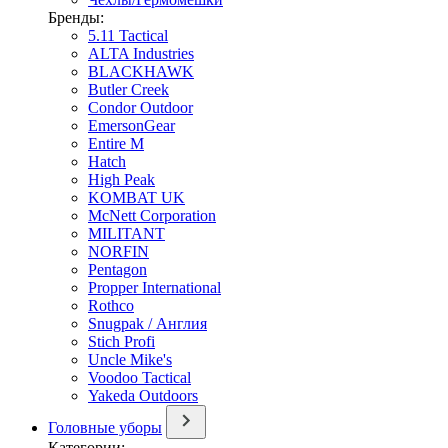
Бренды:
5.11 Tactical
ALTA Industries
BLACKHAWK
Butler Creek
Condor Outdoor
EmersonGear
Entire M
Hatch
High Peak
KOMBAT UK
McNett Corporation
MILITANT
NORFIN
Pentagon
Propper International
Rothco
Snugpak / Англия
Stich Profi
Uncle Mike's
Voodoo Tactical
Yakeda Outdoors
Головные уборы
Категории: