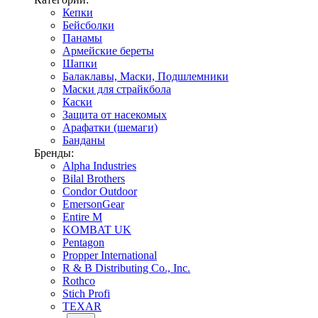
Кепки
Бейсболки
Панамы
Армейские береты
Шапки
Балаклавы, Маски, Подшлемники
Маски для страйкбола
Каски
Защита от насекомых
Арафатки (шемаги)
Банданы
Бренды:
Alpha Industries
Bilal Brothers
Condor Outdoor
EmersonGear
Entire M
KOMBAT UK
Pentagon
Propper International
R & B Distributing Co., Inc.
Rothco
Stich Profi
TEXAR