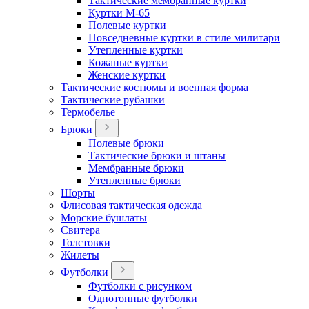
Тактические мембранные куртки
Куртки М-65
Полевые куртки
Повседневные куртки в стиле милитари
Утепленные куртки
Кожаные куртки
Женские куртки
Тактические костюмы и военная форма
Тактические рубашки
Термобелье
Брюки
Полевые брюки
Тактические брюки и штаны
Мембранные брюки
Утепленные брюки
Шорты
Флисовая тактическая одежда
Морские бушлаты
Свитера
Толстовки
Жилеты
Футболки
Футболки с рисунком
Однотонные футболки