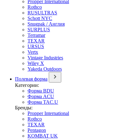
Propper International
Rothco
RUSULTRAS
Schott NYC
Snugpak / Англия
SURPLUS
Terramar
TEXAR
URSUS
Vertx
Vintage Industries
Wiley X
Yakeda Outdoors
Полевая форма
Категории:
Форма BDU
Форма ACU
Форма TAC.U
Бренды:
Propper International
Rothco
TEXAR
Pentagon
KOMBAT UK