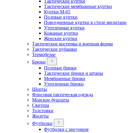
Тактические куртки
Тактические мембранные куртки
Куртки М-65
Полевые куртки
Повседневные куртки в стиле милитари
Утепленные куртки
Кожаные куртки
Женские куртки
Тактические костюмы и военная форма
Тактические рубашки
Термобелье
Брюки
Полевые брюки
Тактические брюки и штаны
Мембранные брюки
Утепленные брюки
Шорты
Флисовая тактическая одежда
Морские бушлаты
Свитера
Толстовки
Жилеты
Футболки
Футболки с рисунком