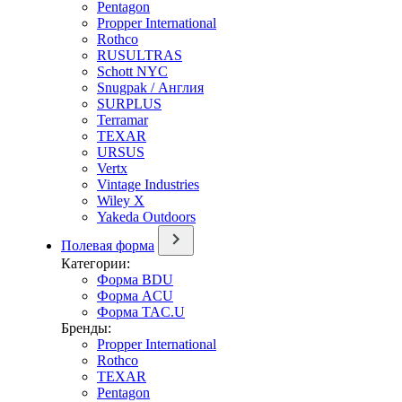
Pentagon
Propper International
Rothco
RUSULTRAS
Schott NYC
Snugpak / Англия
SURPLUS
Terramar
TEXAR
URSUS
Vertx
Vintage Industries
Wiley X
Yakeda Outdoors
Полевая форма
Категории:
Форма BDU
Форма ACU
Форма TAC.U
Бренды:
Propper International
Rothco
TEXAR
Pentagon