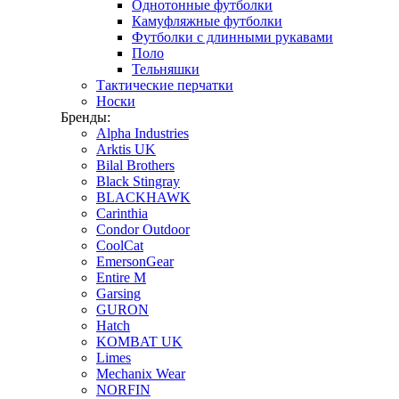
Однотонные футболки
Камуфляжные футболки
Футболки с длинными рукавами
Поло
Тельняшки
Тактические перчатки
Носки
Бренды:
Alpha Industries
Arktis UK
Bilal Brothers
Black Stingray
BLACKHAWK
Carinthia
Condor Outdoor
CoolCat
EmersonGear
Entire M
Garsing
GURON
Hatch
KOMBAT UK
Limes
Mechanix Wear
NORFIN