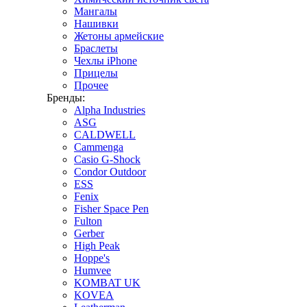
Мангалы
Нашивки
Жетоны армейские
Браслеты
Чехлы iPhone
Прицелы
Прочее
Бренды:
Alpha Industries
ASG
CALDWELL
Cammenga
Casio G-Shock
Condor Outdoor
ESS
Fenix
Fisher Space Pen
Fulton
Gerber
High Peak
Hoppe's
Humvee
KOMBAT UK
KOVEA