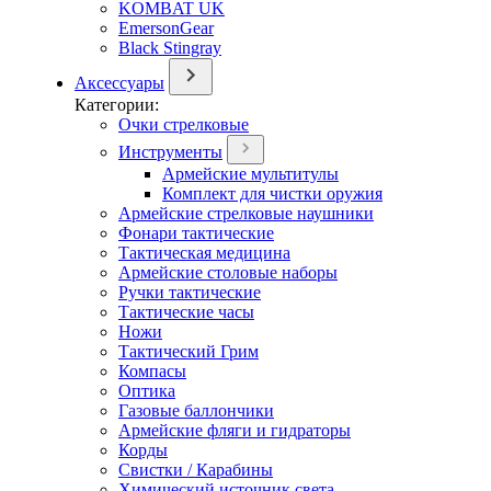
KOMBAT UK
EmersonGear
Black Stingray
Аксессуары
Категории:
Очки стрелковые
Инструменты
Армейские мультитулы
Комплект для чистки оружия
Армейские стрелковые наушники
Фонари тактические
Тактическая медицина
Армейские столовые наборы
Ручки тактические
Тактические часы
Ножи
Тактический Грим
Компасы
Оптика
Газовые баллончики
Армейские фляги и гидраторы
Корды
Свистки / Карабины
Химический источник света