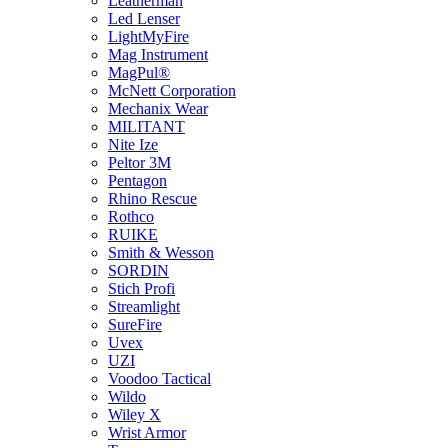
Leatherman
Led Lenser
LightMyFire
Mag Instrument
MagPul®
McNett Corporation
Mechanix Wear
MILITANT
Nite Ize
Peltor 3M
Pentagon
Rhino Rescue
Rothco
RUIKE
Smith & Wesson
SORDIN
Stich Profi
Streamlight
SureFire
Uvex
UZI
Voodoo Tactical
Wildo
Wiley X
Wrist Armor