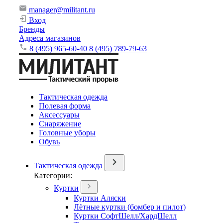
manager@militant.ru
Вход
Бренды
Адреса магазинов
8 (495) 965-60-40
8 (495) 789-79-63
Тактическая одежда
Полевая форма
Аксессуары
Снаряжение
Головные уборы
Обувь
Тактическая одежда
Категории:
Куртки
Куртки Аляски
Лётные куртки (бомбер и пилот)
Куртки СофтШелл/ХардШелл