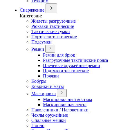
Техкрим
Снаряжение
Категории:
Жилеты разгрузочные
Рюкзаки тактические
Тактические сумки
Портфели тактические
Подсумки
Ремни
Ремни для брюк
Разгрузочные тактические пояса
Плечевые оружейные ремни
Подтяжки тактические
Пряжки
Кобуры
Коврики и маты
Маскировка
Маскировочный костюм
Маскировочная лента
Наколенники / Налокотники
Чехлы оружейные
Спальные мешки
Пончо