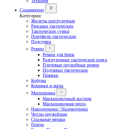
Техкрим
Снаряжение
Категории:
Жилеты разгрузочные
Рюкзаки тактические
Тактические сумки
Портфели тактические
Подсумки
Ремни
Ремни для брюк
Разгрузочные тактические пояса
Плечевые оружейные ремни
Подтяжки тактические
Пряжки
Кобуры
Коврики и маты
Маскировка
Маскировочный костюм
Маскировочная лента
Наколенники / Налокотники
Чехлы оружейные
Спальные мешки
Пончо