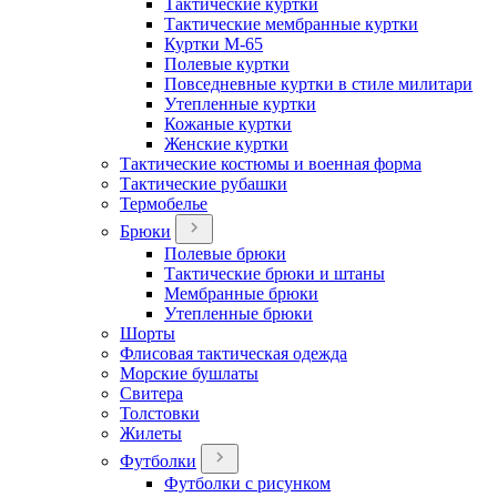
Тактические куртки
Тактические мембранные куртки
Куртки М-65
Полевые куртки
Повседневные куртки в стиле милитари
Утепленные куртки
Кожаные куртки
Женские куртки
Тактические костюмы и военная форма
Тактические рубашки
Термобелье
Брюки
Полевые брюки
Тактические брюки и штаны
Мембранные брюки
Утепленные брюки
Шорты
Флисовая тактическая одежда
Морские бушлаты
Свитера
Толстовки
Жилеты
Футболки
Футболки с рисунком