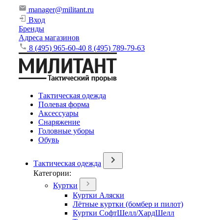
manager@militant.ru
Вход
Бренды
Адреса магазинов
8 (495) 965-60-40
8 (495) 789-79-63
Тактическая одежда
Полевая форма
Аксессуары
Снаряжение
Головные уборы
Обувь
Тактическая одежда
Категории:
Куртки
Куртки Аляски
Лётные куртки (бомбер и пилот)
Куртки СофтШелл/ХардШелл