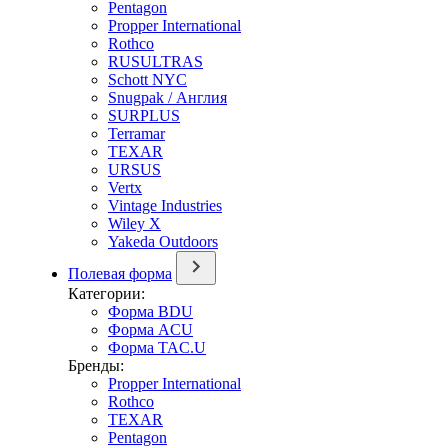
Pentagon
Propper International
Rothco
RUSULTRAS
Schott NYC
Snugpak / Англия
SURPLUS
Terramar
TEXAR
URSUS
Vertx
Vintage Industries
Wiley X
Yakeda Outdoors
Полевая форма
Категории:
Форма BDU
Форма ACU
Форма TAC.U
Бренды:
Propper International
Rothco
TEXAR
Pentagon