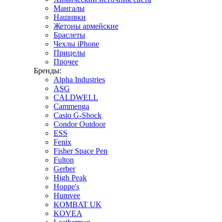
Мангалы
Нашивки
Жетоны армейские
Браслеты
Чехлы iPhone
Прицелы
Прочее
Бренды:
Alpha Industries
ASG
CALDWELL
Cammenga
Casio G-Shock
Condor Outdoor
ESS
Fenix
Fisher Space Pen
Fulton
Gerber
High Peak
Hoppe's
Humvee
KOMBAT UK
KOVEA