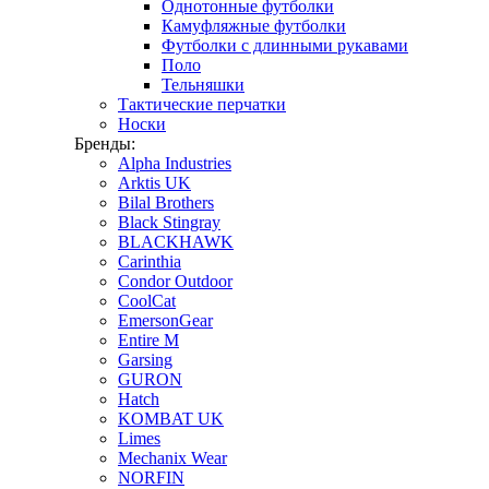
Однотонные футболки
Камуфляжные футболки
Футболки с длинными рукавами
Поло
Тельняшки
Тактические перчатки
Носки
Бренды:
Alpha Industries
Arktis UK
Bilal Brothers
Black Stingray
BLACKHAWK
Carinthia
Condor Outdoor
CoolCat
EmersonGear
Entire M
Garsing
GURON
Hatch
KOMBAT UK
Limes
Mechanix Wear
NORFIN