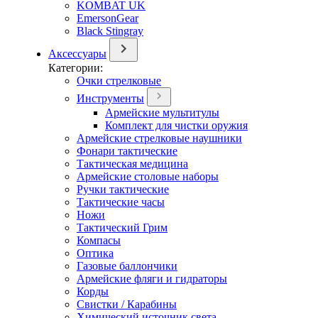
KOMBAT UK
EmersonGear
Black Stingray
Аксессуары
Категории:
Очки стрелковые
Инструменты
Армейские мультитулы
Комплект для чистки оружия
Армейские стрелковые наушники
Фонари тактические
Тактическая медицина
Армейские столовые наборы
Ручки тактические
Тактические часы
Ножи
Тактический Грим
Компасы
Оптика
Газовые баллончики
Армейские фляги и гидраторы
Корды
Свистки / Карабины
Химический источник света