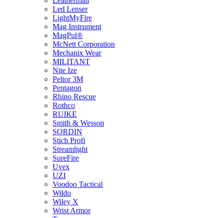
Leatherman
Led Lenser
LightMyFire
Mag Instrument
MagPul®
McNett Corporation
Mechanix Wear
MILITANT
Nite Ize
Peltor 3M
Pentagon
Rhino Rescue
Rothco
RUIKE
Smith & Wesson
SORDIN
Stich Profi
Streamlight
SureFire
Uvex
UZI
Voodoo Tactical
Wildo
Wiley X
Wrist Armor