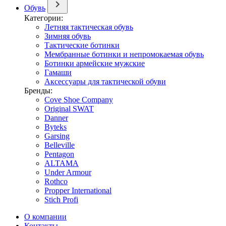
Обувь
Категории:
Летняя тактическая обувь
Зимняя обувь
Тактические ботинки
Мембранные ботинки и непромокаемая обувь
Ботинки армейские мужские
Гамаши
Аксессуары для тактической обуви
Бренды:
Cove Shoe Company
Original SWAT
Danner
Byteks
Garsing
Belleville
Pentagon
ALTAMA
Under Armour
Rothco
Propper International
Stich Profi
О компании
Контакты