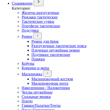
Снаряжение
Категории:
Жилеты разгрузочные
Рюкзаки тактические
Тактические сумки
Портфели тактические
Подсумки
Ремни
Ремни для брюк
Разгрузочные тактические пояса
Плечевые оружейные ремни
Подтяжки тактические
Пряжки
Кобуры
Коврики и маты
Маскировка
Маскировочный костюм
Маскировочная лента
Наколенники / Налокотники
Чехлы оружейные
Спальные мешки
Пончо
Гамаки/Палатки/Тенты
Чехлы/Гермомешки