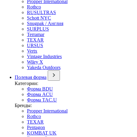
Propper International
Rothco
RUSULTRAS
Schott NYC
Snugpak / Англия
SURPLUS
Terramar
TEXAR
URSUS
Vertx
Vintage Industries
Wiley X
Yakeda Outdoors
Полевая форма
Категории:
Форма BDU
Форма ACU
Форма TAC.U
Бренды:
Propper International
Rothco
TEXAR
Pentagon
KOMBAT UK