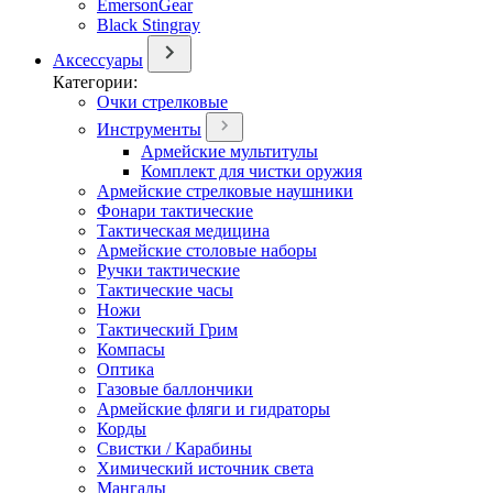
EmersonGear
Black Stingray
Аксессуары
Категории:
Очки стрелковые
Инструменты
Армейские мультитулы
Комплект для чистки оружия
Армейские стрелковые наушники
Фонари тактические
Тактическая медицина
Армейские столовые наборы
Ручки тактические
Тактические часы
Ножи
Тактический Грим
Компасы
Оптика
Газовые баллончики
Армейские фляги и гидраторы
Корды
Свистки / Карабины
Химический источник света
Мангалы