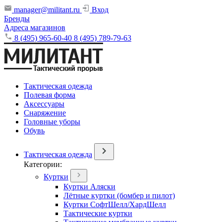
manager@militant.ru
Вход
Бренды
Адреса магазинов
8 (495) 965-60-40
8 (495) 789-79-63
Тактическая одежда
Полевая форма
Аксессуары
Снаряжение
Головные уборы
Обувь
Тактическая одежда
Категории:
Куртки
Куртки Аляски
Лётные куртки (бомбер и пилот)
Куртки СофтШелл/ХардШелл
Тактические куртки