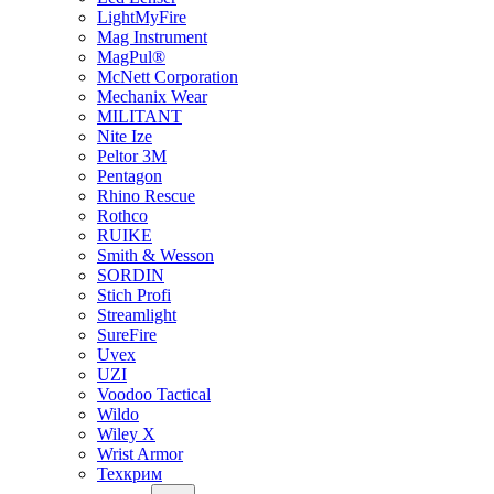
LightMyFire
Mag Instrument
MagPul®
McNett Corporation
Mechanix Wear
MILITANT
Nite Ize
Peltor 3M
Pentagon
Rhino Rescue
Rothco
RUIKE
Smith & Wesson
SORDIN
Stich Profi
Streamlight
SureFire
Uvex
UZI
Voodoo Tactical
Wildo
Wiley X
Wrist Armor
Техкрим