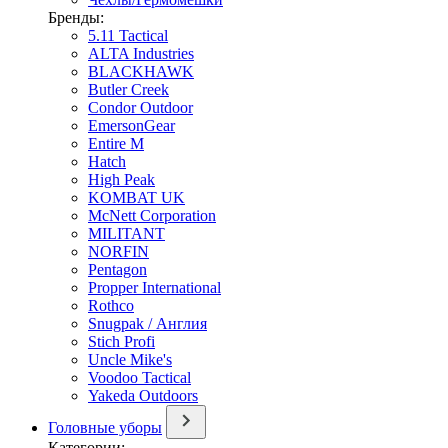
Бренды:
5.11 Tactical
ALTA Industries
BLACKHAWK
Butler Creek
Condor Outdoor
EmersonGear
Entire M
Hatch
High Peak
KOMBAT UK
McNett Corporation
MILITANT
NORFIN
Pentagon
Propper International
Rothco
Snugpak / Англия
Stich Profi
Uncle Mike's
Voodoo Tactical
Yakeda Outdoors
Головные уборы
Категории: