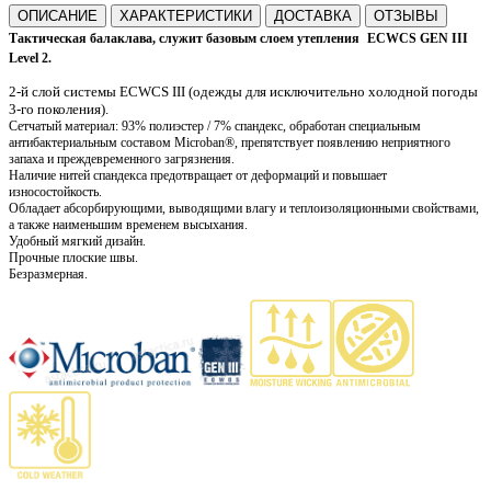
ОПИСАНИЕ
ХАРАКТЕРИСТИКИ
ДОСТАВКА
ОТЗЫВЫ
Тактическая балаклава, служит базовым слоем утепления
ECWCS GEN III
Level 2
.
2-й слой системы ECWCS III (одежды для исключительно холодной погоды
3-го поколения).
Сетчатый материал: 93% полиэстер / 7% спандекс,
обработан специальным
антибактериальным составом
Microban®,
препятствует появлению неприятного
запаха и преждевременного загрязнения.
Наличие нитей спандекса предотвращает от деформаций и повышает
износостойкость.
Обладает абсорбирующими, выводящими влагу и теплоизоляционными свойствами,
а также наименьшим временем высыхания.
Удобный мягкий дизайн.
Прочные плоские швы.
Безразмерная.