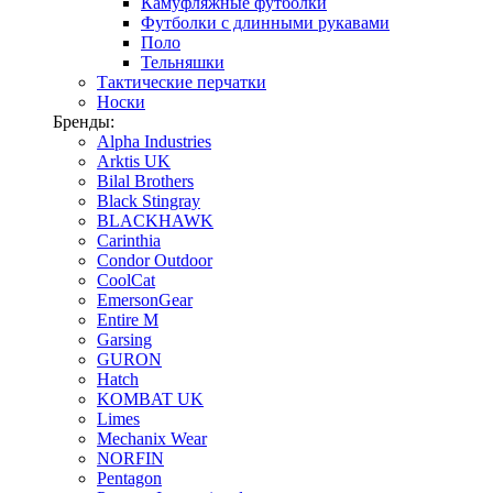
Камуфляжные футболки
Футболки с длинными рукавами
Поло
Тельняшки
Тактические перчатки
Носки
Бренды:
Alpha Industries
Arktis UK
Bilal Brothers
Black Stingray
BLACKHAWK
Carinthia
Condor Outdoor
CoolCat
EmersonGear
Entire M
Garsing
GURON
Hatch
KOMBAT UK
Limes
Mechanix Wear
NORFIN
Pentagon