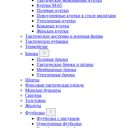
Тактические мембранные куртки
Куртки М-65
Полевые куртки
Повседневные куртки в стиле милитари
Утепленные куртки
Кожаные куртки
Женские куртки
Тактические костюмы и военная форма
Тактические рубашки
Термобелье
Брюки
Полевые брюки
Тактические брюки и штаны
Мембранные брюки
Утепленные брюки
Шорты
Флисовая тактическая одежда
Морские бушлаты
Свитера
Толстовки
Жилеты
Футболки
Футболки с рисунком
Однотонные футболки