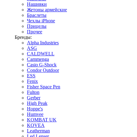
Нашивки
Жетоны армейские
Браслеты
Чехлы iPhone
Прицелы
Прочее
Бренды:
Alpha Industries
ASG
CALDWELL
Cammenga
Casio G-Shock
Condor Outdoor
ESS
Fenix
Fisher Space Pen
Fulton
Gerber
High Peak
Hoppe's
Humvee
KOMBAT UK
KOVEA
Leatherman
Led Lenser