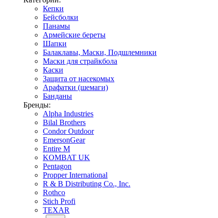
Кепки
Бейсболки
Панамы
Армейские береты
Шапки
Балаклавы, Маски, Подшлемники
Маски для страйкбола
Каски
Защита от насекомых
Арафатки (шемаги)
Банданы
Бренды:
Alpha Industries
Bilal Brothers
Condor Outdoor
EmersonGear
Entire M
KOMBAT UK
Pentagon
Propper International
R & B Distributing Co., Inc.
Rothco
Stich Profi
TEXAR