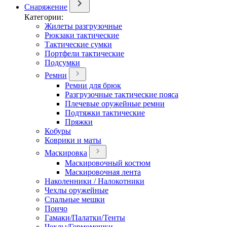
Снаряжение
Категории:
Жилеты разгрузочные
Рюкзаки тактические
Тактические сумки
Портфели тактические
Подсумки
Ремни
Ремни для брюк
Разгрузочные тактические пояса
Плечевые оружейные ремни
Подтяжки тактические
Пряжки
Кобуры
Коврики и маты
Маскировка
Маскировочный костюм
Маскировочная лента
Наколенники / Налокотники
Чехлы оружейные
Спальные мешки
Пончо
Гамаки/Палатки/Тенты
Чехлы/Гермомешки