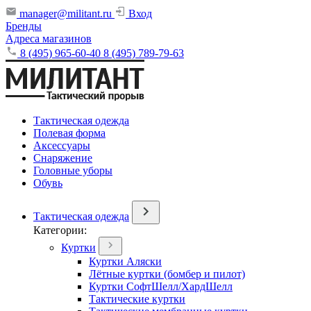
manager@militant.ru
Вход
Бренды
Адреса магазинов
8 (495) 965-60-40
8 (495) 789-79-63
Тактическая одежда
Полевая форма
Аксессуары
Снаряжение
Головные уборы
Обувь
Тактическая одежда
Категории:
Куртки
Куртки Аляски
Лётные куртки (бомбер и пилот)
Куртки СофтШелл/ХардШелл
Тактические куртки