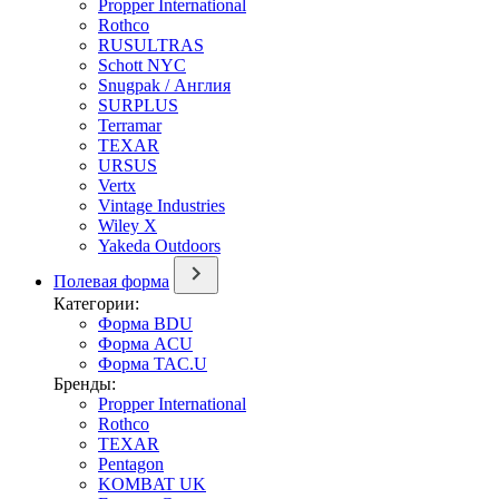
Propper International
Rothco
RUSULTRAS
Schott NYC
Snugpak / Англия
SURPLUS
Terramar
TEXAR
URSUS
Vertx
Vintage Industries
Wiley X
Yakeda Outdoors
Полевая форма
Категории:
Форма BDU
Форма ACU
Форма TAC.U
Бренды:
Propper International
Rothco
TEXAR
Pentagon
KOMBAT UK