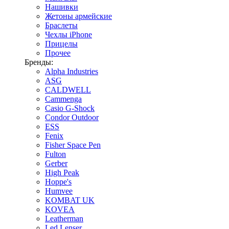
Нашивки
Жетоны армейские
Браслеты
Чехлы iPhone
Прицелы
Прочее
Бренды:
Alpha Industries
ASG
CALDWELL
Cammenga
Casio G-Shock
Condor Outdoor
ESS
Fenix
Fisher Space Pen
Fulton
Gerber
High Peak
Hoppe's
Humvee
KOMBAT UK
KOVEA
Leatherman
Led Lenser