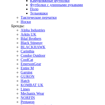
Камуфляжные футболки
Футболки с длинными рукавами
Поло
Тельняшки
Тактические перчатки
Носки
Бренды:
Alpha Industries
Arktis UK
Bilal Brothers
Black Stingray
BLACKHAWK
Carinthia
Condor Outdoor
CoolCat
EmersonGear
Entire M
Garsing
GURON
Hatch
KOMBAT UK
Limes
Mechanix Wear
NORFIN
Pentagon