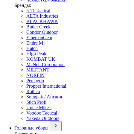
Бренды:
5.11 Tactical
ALTA Industries
BLACKHAWK
Butler Creek
Condor Outdoor
EmersonGear
Entire M
Hatch
High Peak
KOMBAT UK
McNett Corporation
MILITANT
NORFIN
Pentagon
Propper International
Rothco
Snugpak / Англия
Stich Profi
Uncle Mike's
Voodoo Tactical
Yakeda Outdoors
Головные уборы
Категории: