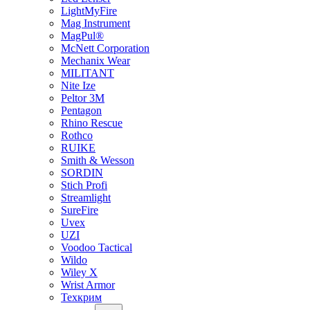
LightMyFire
Mag Instrument
MagPul®
McNett Corporation
Mechanix Wear
MILITANT
Nite Ize
Peltor 3M
Pentagon
Rhino Rescue
Rothco
RUIKE
Smith & Wesson
SORDIN
Stich Profi
Streamlight
SureFire
Uvex
UZI
Voodoo Tactical
Wildo
Wiley X
Wrist Armor
Техкрим