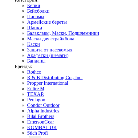
Кепки
Бейсболки
Панамы
Армейские береты
Шапки
Балаклавы, Маски, Подшлемники
Маски для страйкбола
Каски
Защита от насекомых
Арафатки (шемаги)
Банданы
Бренды:
Rothco
R & B Distributing Co., Inc.
Propper International
Entire M
TEXAR
Pentagon
Condor Outdoor
Alpha Industries
Bilal Brothers
EmersonGear
KOMBAT UK
Stich Profi