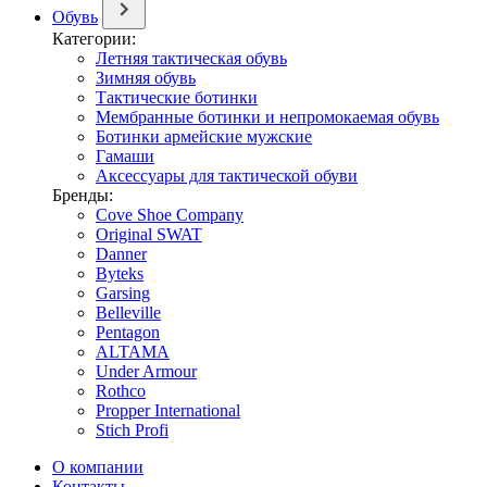
Обувь
Категории:
Летняя тактическая обувь
Зимняя обувь
Тактические ботинки
Мембранные ботинки и непромокаемая обувь
Ботинки армейские мужские
Гамаши
Аксессуары для тактической обуви
Бренды:
Cove Shoe Company
Original SWAT
Danner
Byteks
Garsing
Belleville
Pentagon
ALTAMA
Under Armour
Rothco
Propper International
Stich Profi
О компании
Контакты