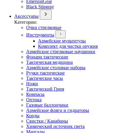
EmersonGear
Black Stingray
Аксессуары
Категории:
Очки стрелковые
Инструменты
Армейские мультитулы
Комплект для чистки оружия
Армейские стрелковые наушники
Фонари тактические
Тактическая медицина
Армейские столовые наборы
Ручки тактические
Тактические часы
Ножи
Тактический Грим
Компасы
Оптика
Газовые баллончики
Армейские фляги и гидраторы
Корды
Свистки / Карабины
Химический источник света
Мангалы