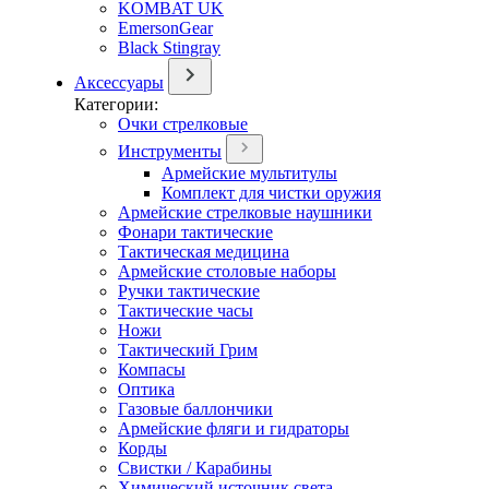
KOMBAT UK
EmersonGear
Black Stingray
Аксессуары
Категории:
Очки стрелковые
Инструменты
Армейские мультитулы
Комплект для чистки оружия
Армейские стрелковые наушники
Фонари тактические
Тактическая медицина
Армейские столовые наборы
Ручки тактические
Тактические часы
Ножи
Тактический Грим
Компасы
Оптика
Газовые баллончики
Армейские фляги и гидраторы
Корды
Свистки / Карабины
Химический источник света