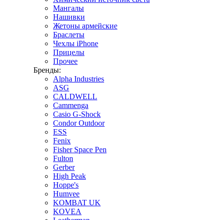
Мангалы
Нашивки
Жетоны армейские
Браслеты
Чехлы iPhone
Прицелы
Прочее
Бренды:
Alpha Industries
ASG
CALDWELL
Cammenga
Casio G-Shock
Condor Outdoor
ESS
Fenix
Fisher Space Pen
Fulton
Gerber
High Peak
Hoppe's
Humvee
KOMBAT UK
KOVEA