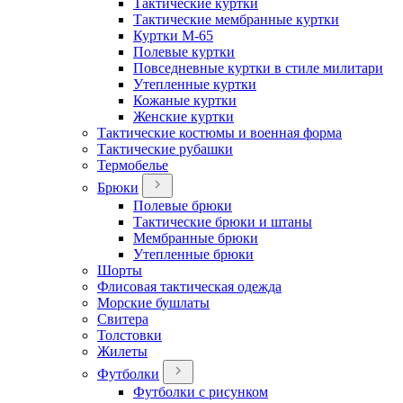
Тактические куртки
Тактические мембранные куртки
Куртки М-65
Полевые куртки
Повседневные куртки в стиле милитари
Утепленные куртки
Кожаные куртки
Женские куртки
Тактические костюмы и военная форма
Тактические рубашки
Термобелье
Брюки
Полевые брюки
Тактические брюки и штаны
Мембранные брюки
Утепленные брюки
Шорты
Флисовая тактическая одежда
Морские бушлаты
Свитера
Толстовки
Жилеты
Футболки
Футболки с рисунком