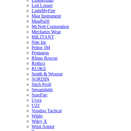
Leatherman
Led Lenser
LightMyFire
Mag Instrument
MagPul®
McNett Corporation
Mechanix Wear
MILITANT
Nite Ize
Peltor 3M
Pentagon
Rhino Rescue
Rothco
RUIKE
Smith & Wesson
SORDIN
Stich Profi
Streamlight
SureFire
Uvex
UZI
Voodoo Tactical
Wildo
Wiley X
Wrist Armor