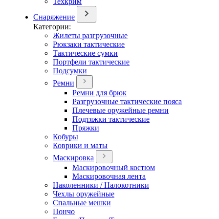
Техкрим
Снаряжение
Категории:
Жилеты разгрузочные
Рюкзаки тактические
Тактические сумки
Портфели тактические
Подсумки
Ремни
Ремни для брюк
Разгрузочные тактические пояса
Плечевые оружейные ремни
Подтяжки тактические
Пряжки
Кобуры
Коврики и маты
Маскировка
Маскировочный костюм
Маскировочная лента
Наколенники / Налокотники
Чехлы оружейные
Спальные мешки
Пончо