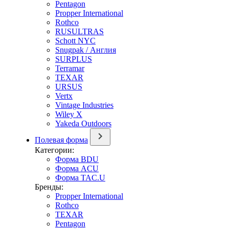
Pentagon
Propper International
Rothco
RUSULTRAS
Schott NYC
Snugpak / Англия
SURPLUS
Terramar
TEXAR
URSUS
Vertx
Vintage Industries
Wiley X
Yakeda Outdoors
Полевая форма
Категории:
Форма BDU
Форма ACU
Форма TAC.U
Бренды:
Propper International
Rothco
TEXAR
Pentagon