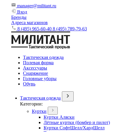
manager@militant.ru
Вход
Бренды
Адреса магазинов
8 (495) 965-60-40
8 (495) 789-79-63
Тактическая одежда
Полевая форма
Аксессуары
Снаряжение
Головные уборы
Обувь
Тактическая одежда
Категории:
Куртки
Куртки Аляски
Лётные куртки (бомбер и пилот)
Куртки СофтШелл/ХардШелл