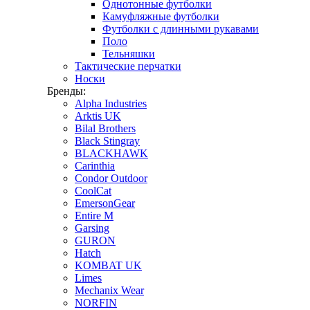
Однотонные футболки
Камуфляжные футболки
Футболки с длинными рукавами
Поло
Тельняшки
Тактические перчатки
Носки
Бренды:
Alpha Industries
Arktis UK
Bilal Brothers
Black Stingray
BLACKHAWK
Carinthia
Condor Outdoor
CoolCat
EmersonGear
Entire M
Garsing
GURON
Hatch
KOMBAT UK
Limes
Mechanix Wear
NORFIN