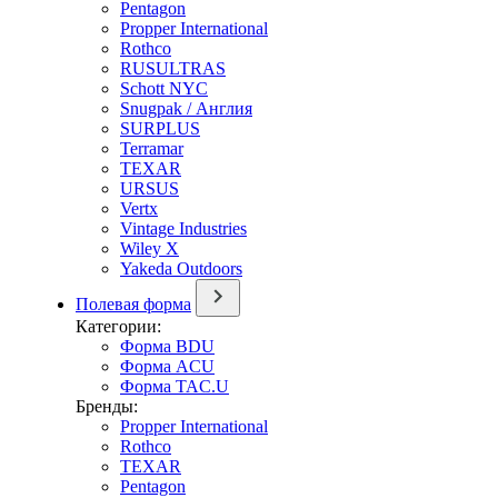
Pentagon
Propper International
Rothco
RUSULTRAS
Schott NYC
Snugpak / Англия
SURPLUS
Terramar
TEXAR
URSUS
Vertx
Vintage Industries
Wiley X
Yakeda Outdoors
Полевая форма
Категории:
Форма BDU
Форма ACU
Форма TAC.U
Бренды:
Propper International
Rothco
TEXAR
Pentagon