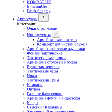
KOMBAT UK
EmersonGear
Black Stingray
Аксессуары
Категории:
Очки стрелковые
Инструменты
Армейские мультитулы
Комплект для чистки оружия
Армейские стрелковые наушники
Фонари тактические
Тактическая медицина
Армейские столовые наборы
Ручки тактические
Тактические часы
Ножи
Тактический Грим
Компасы
Оптика
Газовые баллончики
Армейские фляги и гидраторы
Корды
Свистки / Карабины
Химический источник света