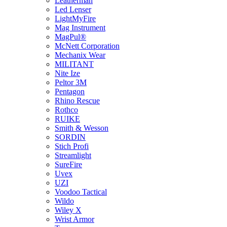
Leatherman
Led Lenser
LightMyFire
Mag Instrument
MagPul®
McNett Corporation
Mechanix Wear
MILITANT
Nite Ize
Peltor 3M
Pentagon
Rhino Rescue
Rothco
RUIKE
Smith & Wesson
SORDIN
Stich Profi
Streamlight
SureFire
Uvex
UZI
Voodoo Tactical
Wildo
Wiley X
Wrist Armor