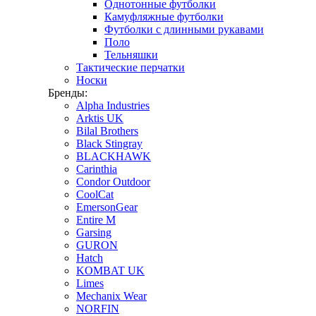
Однотонные футболки
Камуфляжные футболки
Футболки с длинными рукавами
Поло
Тельняшки
Тактические перчатки
Носки
Бренды:
Alpha Industries
Arktis UK
Bilal Brothers
Black Stingray
BLACKHAWK
Carinthia
Condor Outdoor
CoolCat
EmersonGear
Entire M
Garsing
GURON
Hatch
KOMBAT UK
Limes
Mechanix Wear
NORFIN