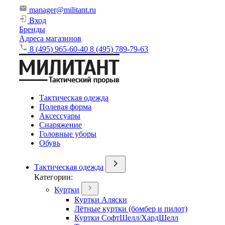
manager@militant.ru
Вход
Бренды
Адреса магазинов
8 (495) 965-60-40
8 (495) 789-79-63
Тактическая одежда
Полевая форма
Аксессуары
Снаряжение
Головные уборы
Обувь
Тактическая одежда
Категории:
Куртки
Куртки Аляски
Лётные куртки (бомбер и пилот)
Куртки СофтШелл/ХардШелл