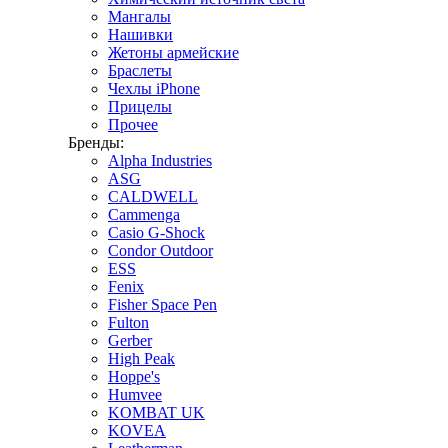
Мангалы
Нашивки
Жетоны армейские
Браслеты
Чехлы iPhone
Прицелы
Прочее
Бренды:
Alpha Industries
ASG
CALDWELL
Cammenga
Casio G-Shock
Condor Outdoor
ESS
Fenix
Fisher Space Pen
Fulton
Gerber
High Peak
Hoppe's
Humvee
KOMBAT UK
KOVEA