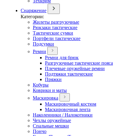
Техкрим
Снаряжение
Категории:
Жилеты разгрузочные
Рюкзаки тактические
Тактические сумки
Портфели тактические
Подсумки
Ремни
Ремни для брюк
Разгрузочные тактические пояса
Плечевые оружейные ремни
Подтяжки тактические
Пряжки
Кобуры
Коврики и маты
Маскировка
Маскировочный костюм
Маскировочная лента
Наколенники / Налокотники
Чехлы оружейные
Спальные мешки
Пончо