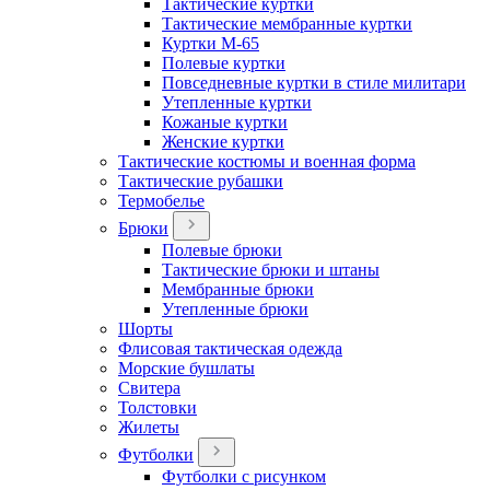
Тактические куртки
Тактические мембранные куртки
Куртки М-65
Полевые куртки
Повседневные куртки в стиле милитари
Утепленные куртки
Кожаные куртки
Женские куртки
Тактические костюмы и военная форма
Тактические рубашки
Термобелье
Брюки
Полевые брюки
Тактические брюки и штаны
Мембранные брюки
Утепленные брюки
Шорты
Флисовая тактическая одежда
Морские бушлаты
Свитера
Толстовки
Жилеты
Футболки
Футболки с рисунком