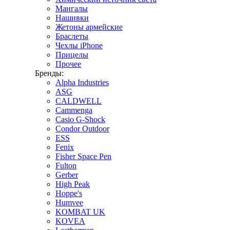
Мангалы
Нашивки
Жетоны армейские
Браслеты
Чехлы iPhone
Прицелы
Прочее
Бренды:
Alpha Industries
ASG
CALDWELL
Cammenga
Casio G-Shock
Condor Outdoor
ESS
Fenix
Fisher Space Pen
Fulton
Gerber
High Peak
Hoppe's
Humvee
KOMBAT UK
KOVEA