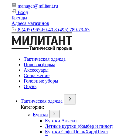
manager@militant.ru
Вход
Бренды
Адреса магазинов
8 (495) 965-60-40
8 (495) 789-79-63
Тактическая одежда
Полевая форма
Аксессуары
Снаряжение
Головные уборы
Обувь
Тактическая одежда
Категории:
Куртки
Куртки Аляски
Лётные куртки (бомбер и пилот)
Куртки СофтШелл/ХардШелл