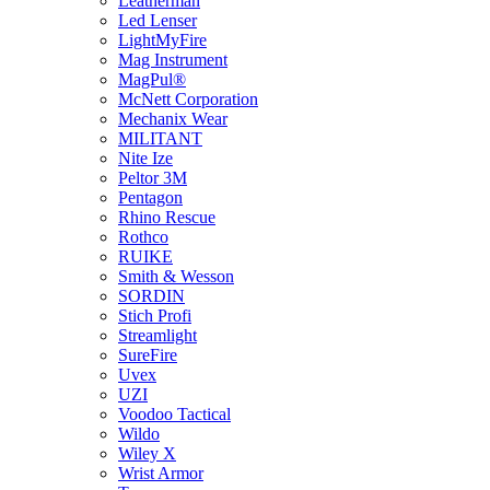
Leatherman
Led Lenser
LightMyFire
Mag Instrument
MagPul®
McNett Corporation
Mechanix Wear
MILITANT
Nite Ize
Peltor 3M
Pentagon
Rhino Rescue
Rothco
RUIKE
Smith & Wesson
SORDIN
Stich Profi
Streamlight
SureFire
Uvex
UZI
Voodoo Tactical
Wildo
Wiley X
Wrist Armor