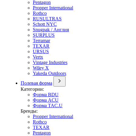
Pentagon
Propper International
Rothco
RUSULTRAS
Schott NYC
Snugpak / Англия
SURPLUS
Terramar
TEXAR
URSUS
Vertx
Vintage Industries
Wiley X
Yakeda Outdoors
Полевая форма
Категории:
Форма BDU
Форма ACU
Форма TAC.U
Бренды:
Propper International
Rothco
TEXAR
Pentagon