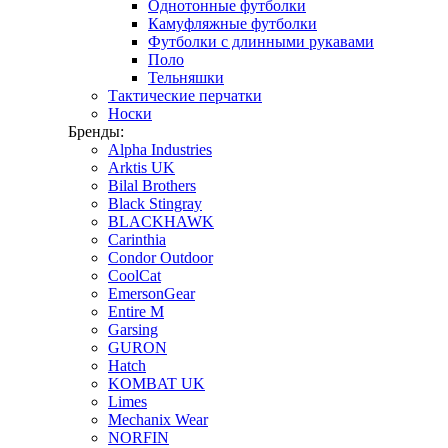
Однотонные футболки
Камуфляжные футболки
Футболки с длинными рукавами
Поло
Тельняшки
Тактические перчатки
Носки
Бренды:
Alpha Industries
Arktis UK
Bilal Brothers
Black Stingray
BLACKHAWK
Carinthia
Condor Outdoor
CoolCat
EmersonGear
Entire M
Garsing
GURON
Hatch
KOMBAT UK
Limes
Mechanix Wear
NORFIN