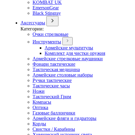
KOMBAT UK
EmersonGear
Black Stingray
Аксессуары
Категории:
Очки стрелковые
Инструменты
Армейские мультитулы
Комплект для чистки оружия
Армейские стрелковые наушники
Фонари тактические
Тактическая медицина
Армейские столовые наборы
Ручки тактические
Тактические часы
Ножи
Тактический Грим
Компасы
Оптика
Газовые баллончики
Армейские фляги и гидраторы
Корды
Свистки / Карабины
Химический источник света