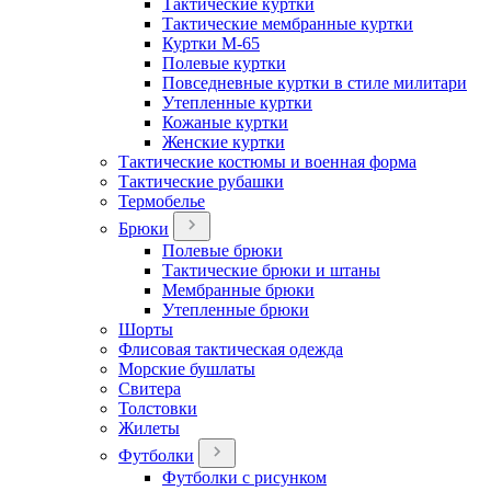
Тактические куртки
Тактические мембранные куртки
Куртки М-65
Полевые куртки
Повседневные куртки в стиле милитари
Утепленные куртки
Кожаные куртки
Женские куртки
Тактические костюмы и военная форма
Тактические рубашки
Термобелье
Брюки
Полевые брюки
Тактические брюки и штаны
Мембранные брюки
Утепленные брюки
Шорты
Флисовая тактическая одежда
Морские бушлаты
Свитера
Толстовки
Жилеты
Футболки
Футболки с рисунком