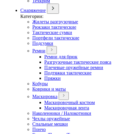
Техкрим
Снаряжение
Категории:
Жилеты разгрузочные
Рюкзаки тактические
Тактические сумки
Портфели тактические
Подсумки
Ремни
Ремни для брюк
Разгрузочные тактические пояса
Плечевые оружейные ремни
Подтяжки тактические
Пряжки
Кобуры
Коврики и маты
Маскировка
Маскировочный костюм
Маскировочная лента
Наколенники / Налокотники
Чехлы оружейные
Спальные мешки
Пончо