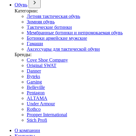
Обувь
Категории:
Летняя тактическая обувь
Зимняя обувь
Тактические ботинки
Мембранные ботинки и непромокаемая обувь
Ботинки армейские мужские
Гамаши
Аксессуары для тактической обуви
Бренды:
Cove Shoe Company
Original SWAT
Danner
Byteks
Garsing
Belleville
Pentagon
ALTAMA
Under Armour
Rothco
Propper International
Stich Profi
О компании
Контакты