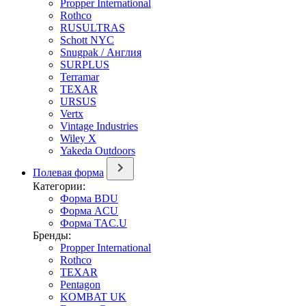
Propper International
Rothco
RUSULTRAS
Schott NYC
Snugpak / Англия
SURPLUS
Terramar
TEXAR
URSUS
Vertx
Vintage Industries
Wiley X
Yakeda Outdoors
Полевая форма
Категории:
Форма BDU
Форма ACU
Форма TAC.U
Бренды:
Propper International
Rothco
TEXAR
Pentagon
KOMBAT UK