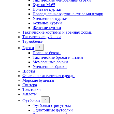
Тактические мембранные куртки
Куртки М-65
Полевые куртки
Повседневные куртки в стиле милитари
Утепленные куртки
Кожаные куртки
Женские куртки
Тактические костюмы и военная форма
Тактические рубашки
Термобелье
Брюки
Полевые брюки
Тактические брюки и штаны
Мембранные брюки
Утепленные брюки
Шорты
Флисовая тактическая одежда
Морские бушлаты
Свитера
Толстовки
Жилеты
Футболки
Футболки с рисунком
Однотонные футболки