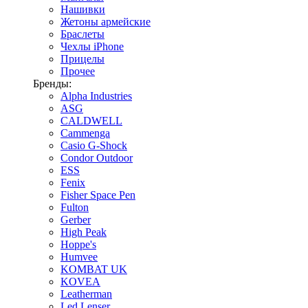
Нашивки
Жетоны армейские
Браслеты
Чехлы iPhone
Прицелы
Прочее
Бренды:
Alpha Industries
ASG
CALDWELL
Cammenga
Casio G-Shock
Condor Outdoor
ESS
Fenix
Fisher Space Pen
Fulton
Gerber
High Peak
Hoppe's
Humvee
KOMBAT UK
KOVEA
Leatherman
Led Lenser