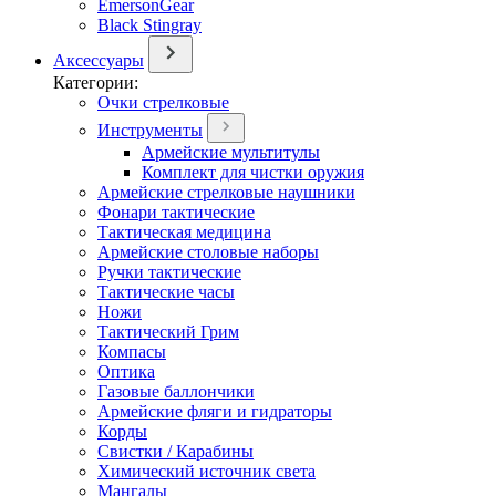
EmersonGear
Black Stingray
Аксессуары
Категории:
Очки стрелковые
Инструменты
Армейские мультитулы
Комплект для чистки оружия
Армейские стрелковые наушники
Фонари тактические
Тактическая медицина
Армейские столовые наборы
Ручки тактические
Тактические часы
Ножи
Тактический Грим
Компасы
Оптика
Газовые баллончики
Армейские фляги и гидраторы
Корды
Свистки / Карабины
Химический источник света
Мангалы