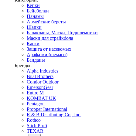
Кепки
Бейсболки
Панамы
Армейские береты
Шапки
Балаклавы, Маски, Подшлемники
Маски для страйкбола
Каски
Защита от насекомых
Арафатки (шемаги)
Банданы
Бренды:
Alpha Industries
Bilal Brothers
Condor Outdoor
EmersonGear
Entire M
KOMBAT UK
Pentagon
Propper International
R & B Distributing Co., Inc.
Rothco
Stich Profi
TEXAR