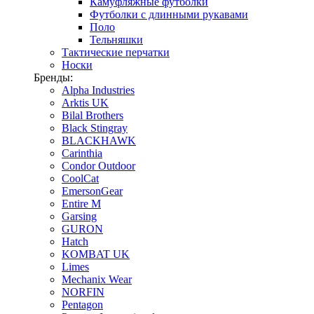
Камуфляжные футболки
Футболки с длинными рукавами
Поло
Тельняшки
Тактические перчатки
Носки
Бренды:
Alpha Industries
Arktis UK
Bilal Brothers
Black Stingray
BLACKHAWK
Carinthia
Condor Outdoor
CoolCat
EmersonGear
Entire M
Garsing
GURON
Hatch
KOMBAT UK
Limes
Mechanix Wear
NORFIN
Pentagon