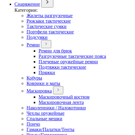
Снаряжение
Категории:
Жилеты разгрузочные
Рюкзаки тактические
Тактические сумки
Портфели тактические
Подсумки
Ремни
Ремни для брюк
Разгрузочные тактические пояса
Плечевые оружейные ремни
Подтяжки тактические
Пряжки
Кобуры
Коврики и маты
Маскировка
Маскировочный костюм
Маскировочная лента
Наколенники / Налокотники
Чехлы оружейные
Спальные мешки
Пончо
Гамаки/Палатки/Тенты
Чехлы/Гермомешки