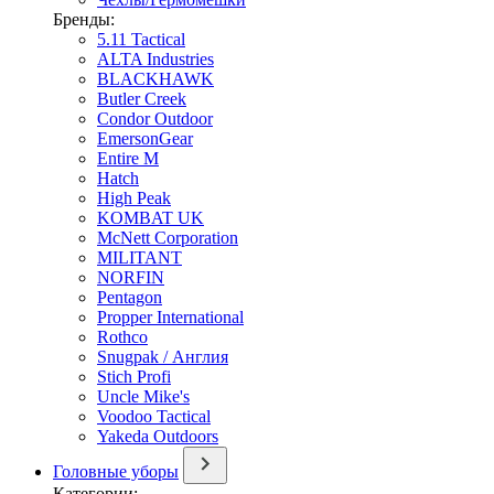
Бренды:
5.11 Tactical
ALTA Industries
BLACKHAWK
Butler Creek
Condor Outdoor
EmersonGear
Entire M
Hatch
High Peak
KOMBAT UK
McNett Corporation
MILITANT
NORFIN
Pentagon
Propper International
Rothco
Snugpak / Англия
Stich Profi
Uncle Mike's
Voodoo Tactical
Yakeda Outdoors
Головные уборы
Категории: