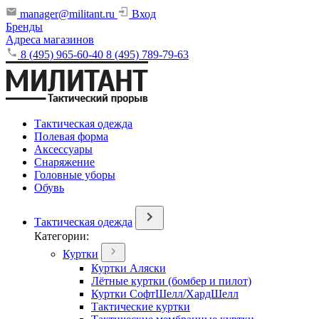
manager@militant.ru
Вход
Бренды
Адреса магазинов
8 (495) 965-60-40
8 (495) 789-79-63
Тактическая одежда
Полевая форма
Аксессуары
Снаряжение
Головные уборы
Обувь
Тактическая одежда
Категории:
Куртки
Куртки Аляски
Лётные куртки (бомбер и пилот)
Куртки СофтШелл/ХардШелл
Тактические куртки