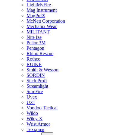
LightMyFire
Mag Instrument
MagPul®
McNett Corporation
Mechanix Wear
MILITANT
Nite Ize
Peltor 3M
Pentagon
Rhino Rescue
Rothco
RUIKE
Smith & Wesson
SORDIN
Stich Profi
Streamlight
SureFire
Uvex
UZI
Voodoo Tactical
Wildo
Wiley X
Wrist Armor
Техкрим