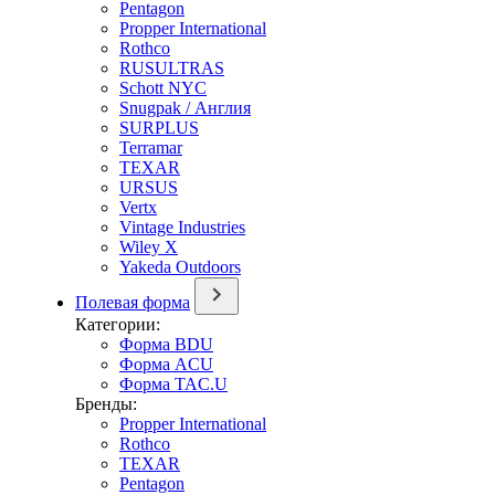
Pentagon
Propper International
Rothco
RUSULTRAS
Schott NYC
Snugpak / Англия
SURPLUS
Terramar
TEXAR
URSUS
Vertx
Vintage Industries
Wiley X
Yakeda Outdoors
Полевая форма
Категории:
Форма BDU
Форма ACU
Форма TAC.U
Бренды:
Propper International
Rothco
TEXAR
Pentagon