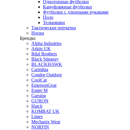
Однотонные футболки
Камуфляжные футболки
Футболки с длинными рукавами
Поло
Тельняшки
Тактические перчатки
Носки
Бренды:
Alpha Industries
Arktis UK
Bilal Brothers
Black Stingray
BLACKHAWK
Carinthia
Condor Outdoor
CoolCat
EmersonGear
Entire M
Garsing
GURON
Hatch
KOMBAT UK
Limes
Mechanix Wear
NORFIN