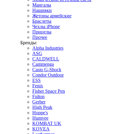
Мангалы
Нашивки
Жетоны армейские
Браслеты
Чехлы iPhone
Прицелы
Прочее
Бренды:
Alpha Industries
ASG
CALDWELL
Cammenga
Casio G-Shock
Condor Outdoor
ESS
Fenix
Fisher Space Pen
Fulton
Gerber
High Peak
Hoppe's
Humvee
KOMBAT UK
KOVEA