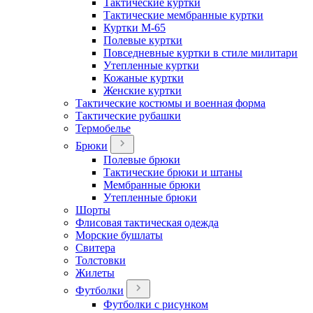
Тактические куртки
Тактические мембранные куртки
Куртки М-65
Полевые куртки
Повседневные куртки в стиле милитари
Утепленные куртки
Кожаные куртки
Женские куртки
Тактические костюмы и военная форма
Тактические рубашки
Термобелье
Брюки
Полевые брюки
Тактические брюки и штаны
Мембранные брюки
Утепленные брюки
Шорты
Флисовая тактическая одежда
Морские бушлаты
Свитера
Толстовки
Жилеты
Футболки
Футболки с рисунком