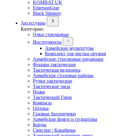
KOMBAT UK
EmersonGear
Black Stingray
Аксессуары
Категории:
Очки стрелковые
Инструменты
Армейские мультитулы
Комплект для чистки оружия
Армейские стрелковые наушники
Фонари тактические
Тактическая медицина
Армейские столовые наборы
Ручки тактические
Тактические часы
Ножи
Тактический Грим
Компасы
Оптика
Газовые баллончики
Армейские фляги и гидраторы
Корды
Свистки / Карабины
Химический источник света