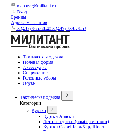
manager@militant.ru
Вход
Бренды
Адреса магазинов
8 (495) 965-60-40
8 (495) 789-79-63
Тактическая одежда
Полевая форма
Аксессуары
Снаряжение
Головные уборы
Обувь
Тактическая одежда
Категории:
Куртки
Куртки Аляски
Лётные куртки (бомбер и пилот)
Куртки СофтШелл/ХардШелл