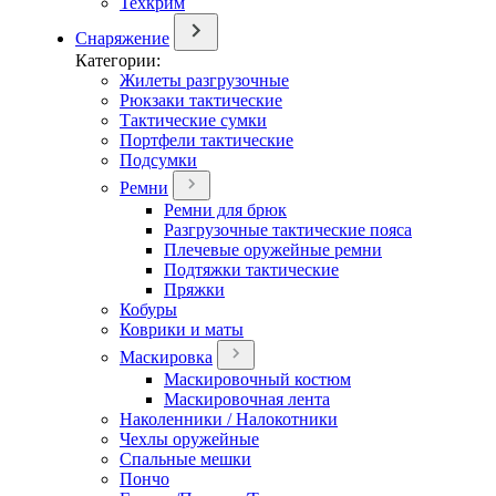
Техкрим
Снаряжение
Категории:
Жилеты разгрузочные
Рюкзаки тактические
Тактические сумки
Портфели тактические
Подсумки
Ремни
Ремни для брюк
Разгрузочные тактические пояса
Плечевые оружейные ремни
Подтяжки тактические
Пряжки
Кобуры
Коврики и маты
Маскировка
Маскировочный костюм
Маскировочная лента
Наколенники / Налокотники
Чехлы оружейные
Спальные мешки
Пончо