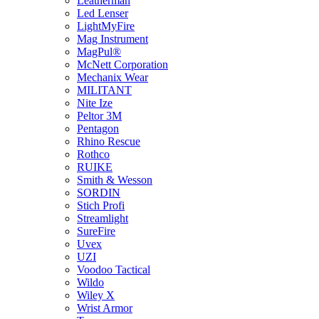
Leatherman
Led Lenser
LightMyFire
Mag Instrument
MagPul®
McNett Corporation
Mechanix Wear
MILITANT
Nite Ize
Peltor 3M
Pentagon
Rhino Rescue
Rothco
RUIKE
Smith & Wesson
SORDIN
Stich Profi
Streamlight
SureFire
Uvex
UZI
Voodoo Tactical
Wildo
Wiley X
Wrist Armor