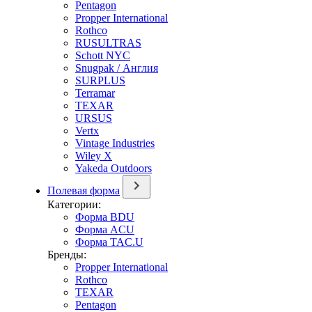
Pentagon
Propper International
Rothco
RUSULTRAS
Schott NYC
Snugpak / Англия
SURPLUS
Terramar
TEXAR
URSUS
Vertx
Vintage Industries
Wiley X
Yakeda Outdoors
Полевая форма
Категории:
Форма BDU
Форма ACU
Форма TAC.U
Бренды:
Propper International
Rothco
TEXAR
Pentagon