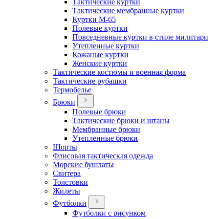
Тактические куртки
Тактические мембранные куртки
Куртки М-65
Полевые куртки
Повседневные куртки в стиле милитари
Утепленные куртки
Кожаные куртки
Женские куртки
Тактические костюмы и военная форма
Тактические рубашки
Термобелье
Брюки
Полевые брюки
Тактические брюки и штаны
Мембранные брюки
Утепленные брюки
Шорты
Флисовая тактическая одежда
Морские бушлаты
Свитера
Толстовки
Жилеты
Футболки
Футболки с рисунком