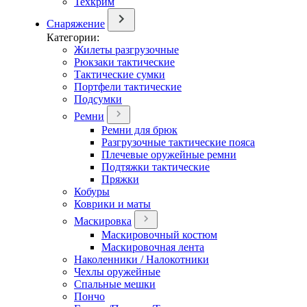
Техкрим
Снаряжение
Категории:
Жилеты разгрузочные
Рюкзаки тактические
Тактические сумки
Портфели тактические
Подсумки
Ремни
Ремни для брюк
Разгрузочные тактические пояса
Плечевые оружейные ремни
Подтяжки тактические
Пряжки
Кобуры
Коврики и маты
Маскировка
Маскировочный костюм
Маскировочная лента
Наколенники / Налокотники
Чехлы оружейные
Спальные мешки
Пончо