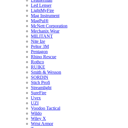
Leatherman
Led Lenser
LightMyFire
Mag Instrument
MagPul®
McNett Corporation
Mechanix Wear
MILITANT
Nite Ize
Peltor 3M
Pentagon
Rhino Rescue
Rothco
RUIKE
Smith & Wesson
SORDIN
Stich Profi
Streamlight
SureFire
Uvex
UZI
Voodoo Tactical
Wildo
Wiley X
Wrist Armor