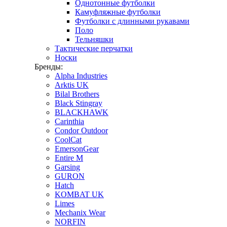
Однотонные футболки
Камуфляжные футболки
Футболки с длинными рукавами
Поло
Тельняшки
Тактические перчатки
Носки
Бренды:
Alpha Industries
Arktis UK
Bilal Brothers
Black Stingray
BLACKHAWK
Carinthia
Condor Outdoor
CoolCat
EmersonGear
Entire M
Garsing
GURON
Hatch
KOMBAT UK
Limes
Mechanix Wear
NORFIN