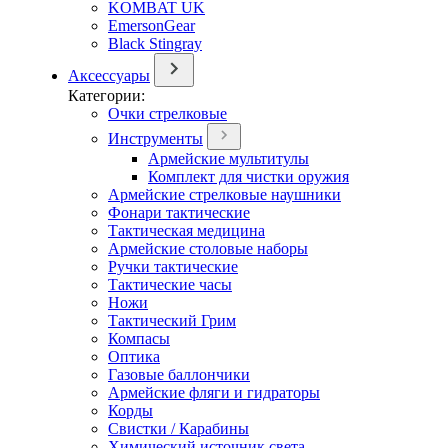
KOMBAT UK
EmersonGear
Black Stingray
Аксессуары
Категории:
Очки стрелковые
Инструменты
Армейские мультитулы
Комплект для чистки оружия
Армейские стрелковые наушники
Фонари тактические
Тактическая медицина
Армейские столовые наборы
Ручки тактические
Тактические часы
Ножи
Тактический Грим
Компасы
Оптика
Газовые баллончики
Армейские фляги и гидраторы
Корды
Свистки / Карабины
Химический источник света