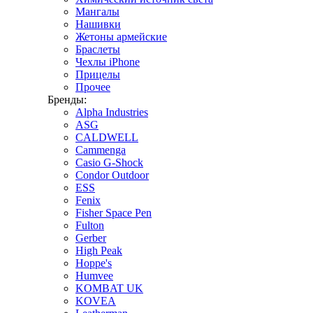
Мангалы
Нашивки
Жетоны армейские
Браслеты
Чехлы iPhone
Прицелы
Прочее
Бренды:
Alpha Industries
ASG
CALDWELL
Cammenga
Casio G-Shock
Condor Outdoor
ESS
Fenix
Fisher Space Pen
Fulton
Gerber
High Peak
Hoppe's
Humvee
KOMBAT UK
KOVEA