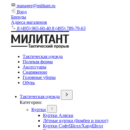
manager@militant.ru
Вход
Бренды
Адреса магазинов
8 (495) 965-60-40
8 (495) 789-79-63
Тактическая одежда
Полевая форма
Аксессуары
Снаряжение
Головные уборы
Обувь
Тактическая одежда
Категории:
Куртки
Куртки Аляски
Лётные куртки (бомбер и пилот)
Куртки СофтШелл/ХардШелл