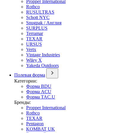
Propper International
Rothco
RUSULTRAS
Schott NYC
Snugpak / Англия
SURPLUS
Terramar
TEXAR
URSUS
Vertx
Vintage Industries
Wiley X
Yakeda Outdoors
Полевая форма
Категории:
Форма BDU
Форма ACU
Форма TAC.U
Бренды:
Propper International
Rothco
TEXAR
Pentagon
KOMBAT UK