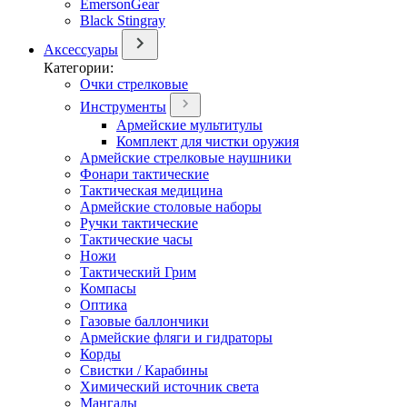
EmersonGear
Black Stingray
Аксессуары
Категории:
Очки стрелковые
Инструменты
Армейские мультитулы
Комплект для чистки оружия
Армейские стрелковые наушники
Фонари тактические
Тактическая медицина
Армейские столовые наборы
Ручки тактические
Тактические часы
Ножи
Тактический Грим
Компасы
Оптика
Газовые баллончики
Армейские фляги и гидраторы
Корды
Свистки / Карабины
Химический источник света
Мангалы