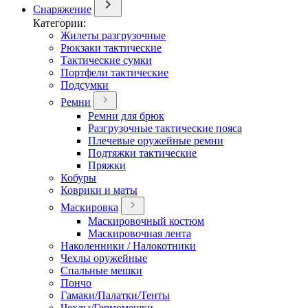
Снаряжение
Категории:
Жилеты разгрузочные
Рюкзаки тактические
Тактические сумки
Портфели тактические
Подсумки
Ремни
Ремни для брюк
Разгрузочные тактические пояса
Плечевые оружейные ремни
Подтяжки тактические
Пряжки
Кобуры
Коврики и маты
Маскировка
Маскировочный костюм
Маскировочная лента
Наколенники / Налокотники
Чехлы оружейные
Спальные мешки
Пончо
Гамаки/Палатки/Тенты
Чехлы/Гермомешки