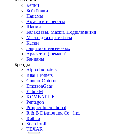
Кепки
Бейсболки
Панамы
Армейские береты
Шапки
Балаклавы, Маски, Подшлемники
Маски для страйкбола
Каски
Защита от насекомых
Арафатки (шемаги)
Банданы
Бренды:
Alpha Industries
Bilal Brothers
Condor Outdoor
EmersonGear
Entire M
KOMBAT UK
Pentagon
Propper International
R & B Distributing Co., Inc.
Rothco
Stich Profi
TEXAR