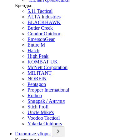
Бренды:
5.11 Tactical
ALTA Industries
BLACKHAWK
Butler Creek
Condor Outdoor
EmersonGear
Entire M
Hatch
High Peak
KOMBAT UK
McNett Corporation
MILITANT
NORFIN
Pentagon
Propper International
Rothco
Snugpak / Англия
Stich Profi
Uncle Mike's
Voodoo Tactical
Yakeda Outdoors
Головные уборы
Категории: