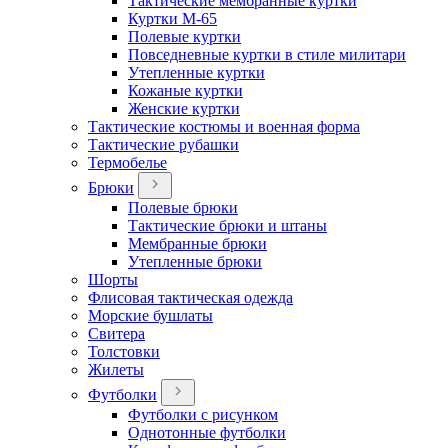
Тактические мембранные куртки
Куртки М-65
Полевые куртки
Повседневные куртки в стиле милитари
Утепленные куртки
Кожаные куртки
Женские куртки
Тактические костюмы и военная форма
Тактические рубашки
Термобелье
Брюки
Полевые брюки
Тактические брюки и штаны
Мембранные брюки
Утепленные брюки
Шорты
Флисовая тактическая одежда
Морские бушлаты
Свитера
Толстовки
Жилеты
Футболки
Футболки с рисунком
Однотонные футболки