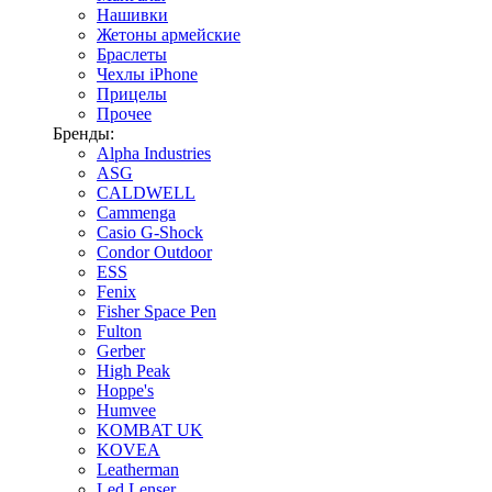
Нашивки
Жетоны армейские
Браслеты
Чехлы iPhone
Прицелы
Прочее
Бренды:
Alpha Industries
ASG
CALDWELL
Cammenga
Casio G-Shock
Condor Outdoor
ESS
Fenix
Fisher Space Pen
Fulton
Gerber
High Peak
Hoppe's
Humvee
KOMBAT UK
KOVEA
Leatherman
Led Lenser