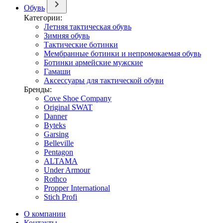
Обувь
Категории:
Летняя тактическая обувь
Зимняя обувь
Тактические ботинки
Мембранные ботинки и непромокаемая обувь
Ботинки армейские мужские
Гамаши
Аксессуары для тактической обуви
Бренды:
Cove Shoe Company
Original SWAT
Danner
Byteks
Garsing
Belleville
Pentagon
ALTAMA
Under Armour
Rothco
Propper International
Stich Profi
О компании
Контакты