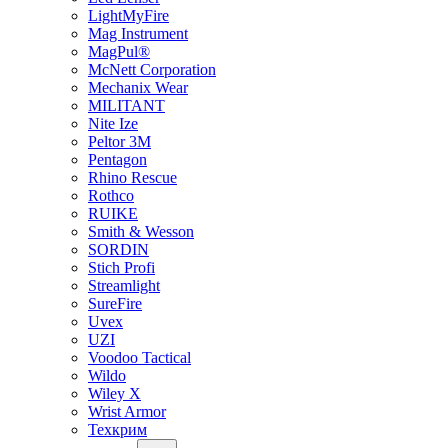
LightMyFire
Mag Instrument
MagPul®
McNett Corporation
Mechanix Wear
MILITANT
Nite Ize
Peltor 3M
Pentagon
Rhino Rescue
Rothco
RUIKE
Smith & Wesson
SORDIN
Stich Profi
Streamlight
SureFire
Uvex
UZI
Voodoo Tactical
Wildo
Wiley X
Wrist Armor
Техкрим