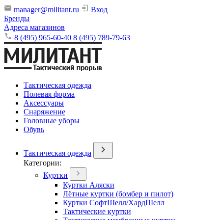
manager@militant.ru
Вход
Бренды
Адреса магазинов
8 (495) 965-60-40
8 (495) 789-79-63
Тактическая одежда
Полевая форма
Аксессуары
Снаряжение
Головные уборы
Обувь
Тактическая одежда
Категории:
Куртки
Куртки Аляски
Лётные куртки (бомбер и пилот)
Куртки СофтШелл/ХардШелл
Тактические куртки