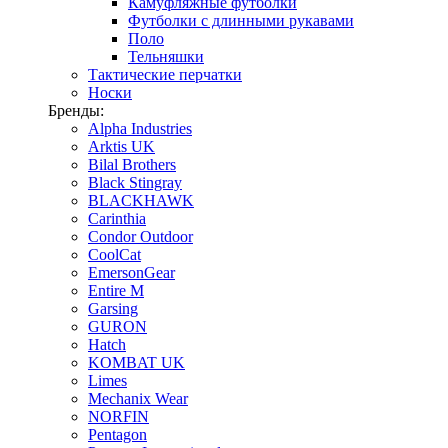
Камуфляжные футболки
Футболки с длинными рукавами
Поло
Тельняшки
Тактические перчатки
Носки
Бренды:
Alpha Industries
Arktis UK
Bilal Brothers
Black Stingray
BLACKHAWK
Carinthia
Condor Outdoor
CoolCat
EmersonGear
Entire M
Garsing
GURON
Hatch
KOMBAT UK
Limes
Mechanix Wear
NORFIN
Pentagon