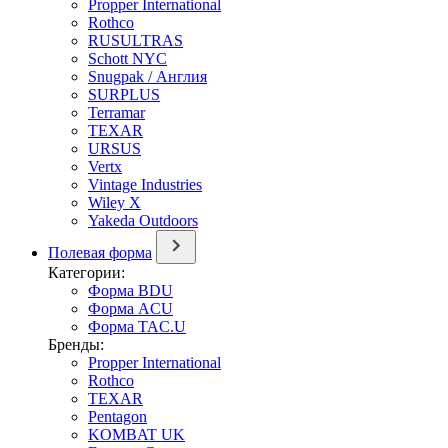
Propper International
Rothco
RUSULTRAS
Schott NYC
Snugpak / Англия
SURPLUS
Terramar
TEXAR
URSUS
Vertx
Vintage Industries
Wiley X
Yakeda Outdoors
Полевая форма
Категории:
Форма BDU
Форма ACU
Форма TAC.U
Бренды:
Propper International
Rothco
TEXAR
Pentagon
KOMBAT UK