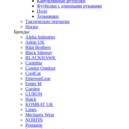
Камуфляжные футболки
Футболки с длинными рукавами
Поло
Тельняшки
Тактические перчатки
Носки
Бренды:
Alpha Industries
Arktis UK
Bilal Brothers
Black Stingray
BLACKHAWK
Carinthia
Condor Outdoor
CoolCat
EmersonGear
Entire M
Garsing
GURON
Hatch
KOMBAT UK
Limes
Mechanix Wear
NORFIN
Pentagon