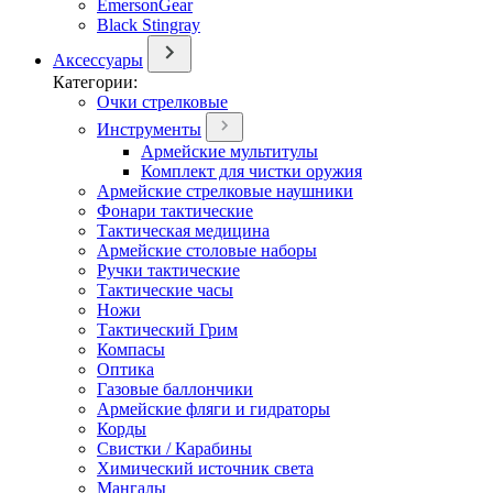
EmersonGear
Black Stingray
Аксессуары
Категории:
Очки стрелковые
Инструменты
Армейские мультитулы
Комплект для чистки оружия
Армейские стрелковые наушники
Фонари тактические
Тактическая медицина
Армейские столовые наборы
Ручки тактические
Тактические часы
Ножи
Тактический Грим
Компасы
Оптика
Газовые баллончики
Армейские фляги и гидраторы
Корды
Свистки / Карабины
Химический источник света
Мангалы