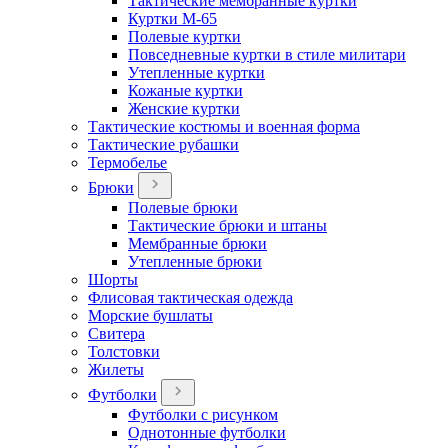
Тактические мембранные куртки
Куртки М-65
Полевые куртки
Повседневные куртки в стиле милитари
Утепленные куртки
Кожаные куртки
Женские куртки
Тактические костюмы и военная форма
Тактические рубашки
Термобелье
Брюки
Полевые брюки
Тактические брюки и штаны
Мембранные брюки
Утепленные брюки
Шорты
Флисовая тактическая одежда
Морские бушлаты
Свитера
Толстовки
Жилеты
Футболки
Футболки с рисунком
Однотонные футболки