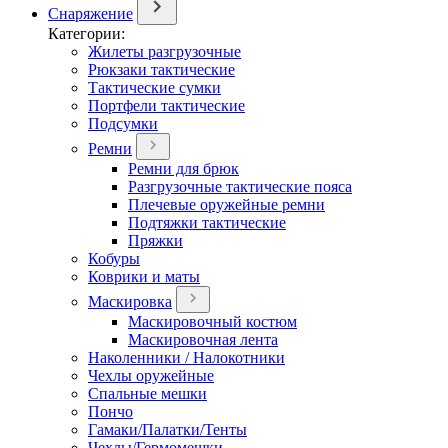
Снаряжение
Категории:
Жилеты разгрузочные
Рюкзаки тактические
Тактические сумки
Портфели тактические
Подсумки
Ремни
Ремни для брюк
Разгрузочные тактические пояса
Плечевые оружейные ремни
Подтяжки тактические
Пряжки
Кобуры
Коврики и маты
Маскировка
Маскировочный костюм
Маскировочная лента
Наколенники / Налокотники
Чехлы оружейные
Спальные мешки
Пончо
Гамаки/Палатки/Тенты
Чехлы/Гермомешки