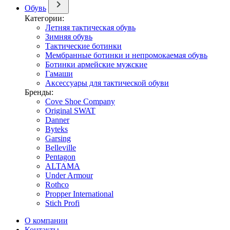
Обувь
Категории:
Летняя тактическая обувь
Зимняя обувь
Тактические ботинки
Мембранные ботинки и непромокаемая обувь
Ботинки армейские мужские
Гамаши
Аксессуары для тактической обуви
Бренды:
Cove Shoe Company
Original SWAT
Danner
Byteks
Garsing
Belleville
Pentagon
ALTAMA
Under Armour
Rothco
Propper International
Stich Profi
О компании
Контакты