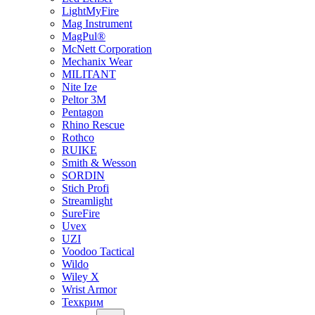
LightMyFire
Mag Instrument
MagPul®
McNett Corporation
Mechanix Wear
MILITANT
Nite Ize
Peltor 3M
Pentagon
Rhino Rescue
Rothco
RUIKE
Smith & Wesson
SORDIN
Stich Profi
Streamlight
SureFire
Uvex
UZI
Voodoo Tactical
Wildo
Wiley X
Wrist Armor
Техкрим