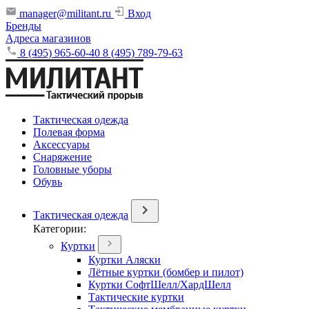
manager@militant.ru
Вход
Бренды
Адреса магазинов
8 (495) 965-60-40
8 (495) 789-79-63
Тактическая одежда
Полевая форма
Аксессуары
Снаряжение
Головные уборы
Обувь
Тактическая одежда
Категории:
Куртки
Куртки Аляски
Лётные куртки (бомбер и пилот)
Куртки СофтШелл/ХардШелл
Тактические куртки