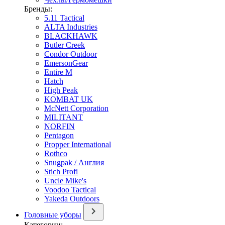
Бренды:
5.11 Tactical
ALTA Industries
BLACKHAWK
Butler Creek
Condor Outdoor
EmersonGear
Entire M
Hatch
High Peak
KOMBAT UK
McNett Corporation
MILITANT
NORFIN
Pentagon
Propper International
Rothco
Snugpak / Англия
Stich Profi
Uncle Mike's
Voodoo Tactical
Yakeda Outdoors
Головные уборы
Категории: