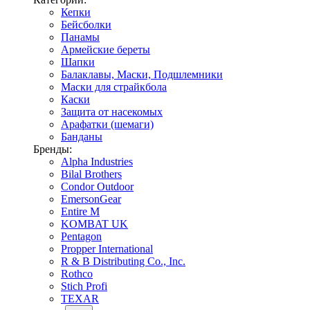
Кепки
Бейсболки
Панамы
Армейские береты
Шапки
Балаклавы, Маски, Подшлемники
Маски для страйкбола
Каски
Защита от насекомых
Арафатки (шемаги)
Банданы
Бренды:
Alpha Industries
Bilal Brothers
Condor Outdoor
EmersonGear
Entire M
KOMBAT UK
Pentagon
Propper International
R & B Distributing Co., Inc.
Rothco
Stich Profi
TEXAR