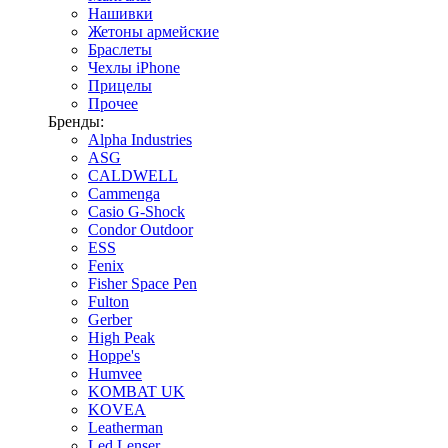
Нашивки
Жетоны армейские
Браслеты
Чехлы iPhone
Прицелы
Прочее
Бренды:
Alpha Industries
ASG
CALDWELL
Cammenga
Casio G-Shock
Condor Outdoor
ESS
Fenix
Fisher Space Pen
Fulton
Gerber
High Peak
Hoppe's
Humvee
KOMBAT UK
KOVEA
Leatherman
Led Lenser