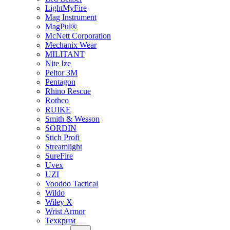
LightMyFire
Mag Instrument
MagPul®
McNett Corporation
Mechanix Wear
MILITANT
Nite Ize
Peltor 3M
Pentagon
Rhino Rescue
Rothco
RUIKE
Smith & Wesson
SORDIN
Stich Profi
Streamlight
SureFire
Uvex
UZI
Voodoo Tactical
Wildo
Wiley X
Wrist Armor
Техкрим