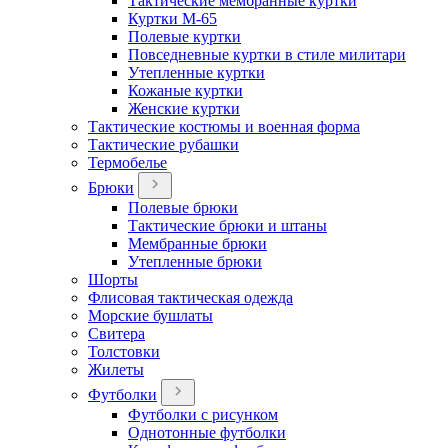
Тактические мембранные куртки
Куртки М-65
Полевые куртки
Повседневные куртки в стиле милитари
Утепленные куртки
Кожаные куртки
Женские куртки
Тактические костюмы и военная форма
Тактические рубашки
Термобелье
Брюки
Полевые брюки
Тактические брюки и штаны
Мембранные брюки
Утепленные брюки
Шорты
Флисовая тактическая одежда
Морские бушлаты
Свитера
Толстовки
Жилеты
Футболки
Футболки с рисунком
Однотонные футболки