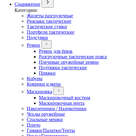
Снаряжение
Категории:
Жилеты разгрузочные
Рюкзаки тактические
Тактические сумки
Портфели тактические
Подсумки
Ремни
Ремни для брюк
Разгрузочные тактические пояса
Плечевые оружейные ремни
Подтяжки тактические
Пряжки
Кобуры
Коврики и маты
Маскировка
Маскировочный костюм
Маскировочная лента
Наколенники / Налокотники
Чехлы оружейные
Спальные мешки
Пончо
Гамаки/Палатки/Тенты
Чехлы/Гермомешки