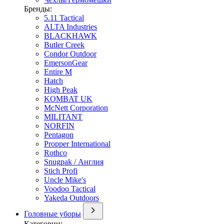
Бренды:
5.11 Tactical
ALTA Industries
BLACKHAWK
Butler Creek
Condor Outdoor
EmersonGear
Entire M
Hatch
High Peak
KOMBAT UK
McNett Corporation
MILITANT
NORFIN
Pentagon
Propper International
Rothco
Snugpak / Англия
Stich Profi
Uncle Mike's
Voodoo Tactical
Yakeda Outdoors
Головные уборы
Категории: