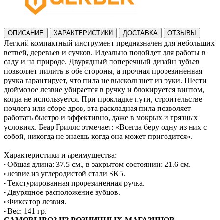
ОПИСАНИЕ
ХАРАКТЕРИСТИКИ
ДОСТАВКА
ОТЗЫВЫ
Легкий компактный инструмент предназначен для небольших
ветвей, деревьев и сучков.
Идеально подойдет для работы в
саду и на природе.
Двурядный поперечный дизайн зубьев
позволяет пилить в обе стороны, а прочная прорезиненная
ручка гарантирует, что пила не выскользнет из руки.
Шести
дюймовое лезвие убирается в ручку и блокируется винтом,
когда не используется.
При прокладке пути, строительстве
ночлега или сборе дров, эта раскладная пила позволяет
работать быстро и эффективно, даже в мокрых и грязных
условиях. Беар Гриллс отмечает: «Всегда беру одну из них с
собой, никогда не знаешь когда она может пригодится».
Характеристики и
реимущества
:
п
Общая длина: 37.5 см.,
в закрытом состоянии: 21.6 см.
•
езвие из углеродистой стали SK5.
• Л
Текстурированная прорезиненная ручка.
•
Двурядное расположение зубцов.
•
Фиксатор лезвия.
•
Вес: 141 гр.
•
САМОВЫВОЗ ИЗ РОЗНИЧНЫХ МАГАЗИНОВ