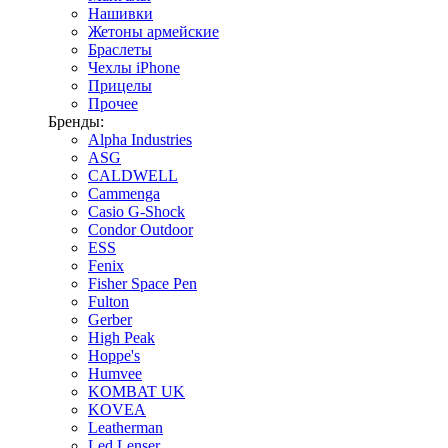
Нашивки
Жетоны армейские
Браслеты
Чехлы iPhone
Прицелы
Прочее
Бренды:
Alpha Industries
ASG
CALDWELL
Cammenga
Casio G-Shock
Condor Outdoor
ESS
Fenix
Fisher Space Pen
Fulton
Gerber
High Peak
Hoppe's
Humvee
KOMBAT UK
KOVEA
Leatherman
Led Lenser