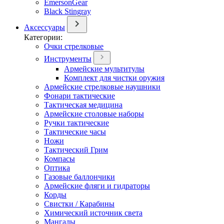
EmersonGear
Black Stingray
Аксессуары
Категории:
Очки стрелковые
Инструменты
Армейские мультитулы
Комплект для чистки оружия
Армейские стрелковые наушники
Фонари тактические
Тактическая медицина
Армейские столовые наборы
Ручки тактические
Тактические часы
Ножи
Тактический Грим
Компасы
Оптика
Газовые баллончики
Армейские фляги и гидраторы
Корды
Свистки / Карабины
Химический источник света
Мангалы