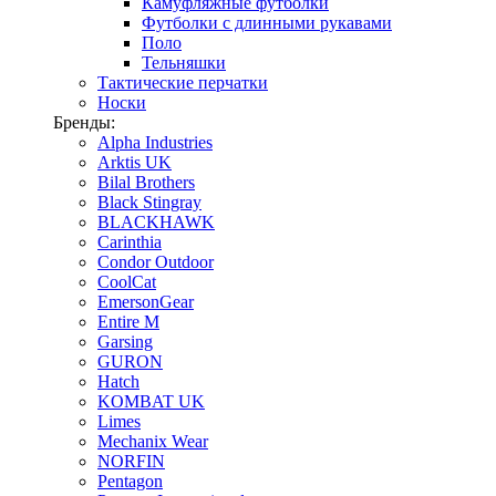
Камуфляжные футболки
Футболки с длинными рукавами
Поло
Тельняшки
Тактические перчатки
Носки
Бренды:
Alpha Industries
Arktis UK
Bilal Brothers
Black Stingray
BLACKHAWK
Carinthia
Condor Outdoor
CoolCat
EmersonGear
Entire M
Garsing
GURON
Hatch
KOMBAT UK
Limes
Mechanix Wear
NORFIN
Pentagon