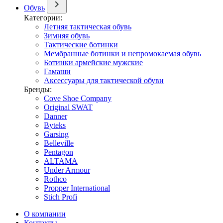
Обувь
Категории:
Летняя тактическая обувь
Зимняя обувь
Тактические ботинки
Мембранные ботинки и непромокаемая обувь
Ботинки армейские мужские
Гамаши
Аксессуары для тактической обуви
Бренды:
Cove Shoe Company
Original SWAT
Danner
Byteks
Garsing
Belleville
Pentagon
ALTAMA
Under Armour
Rothco
Propper International
Stich Profi
О компании
Контакты