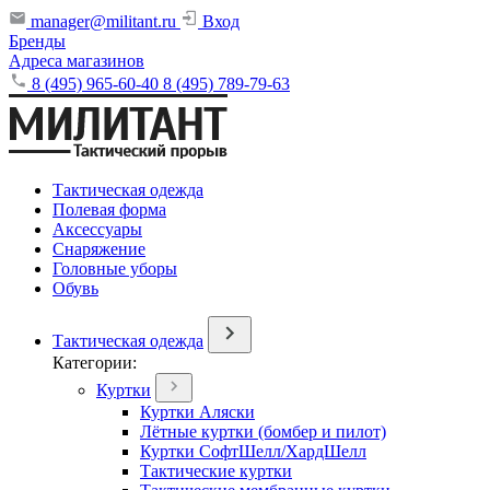
manager@militant.ru
Вход
Бренды
Адреса магазинов
8 (495) 965-60-40
8 (495) 789-79-63
Тактическая одежда
Полевая форма
Аксессуары
Снаряжение
Головные уборы
Обувь
Тактическая одежда
Категории:
Куртки
Куртки Аляски
Лётные куртки (бомбер и пилот)
Куртки СофтШелл/ХардШелл
Тактические куртки