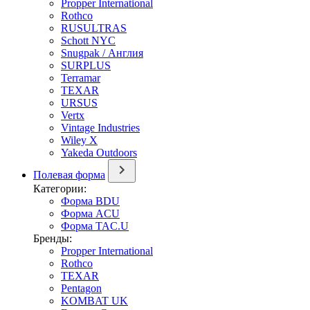
Propper International
Rothco
RUSULTRAS
Schott NYC
Snugpak / Англия
SURPLUS
Terramar
TEXAR
URSUS
Vertx
Vintage Industries
Wiley X
Yakeda Outdoors
Полевая форма
Категории:
Форма BDU
Форма ACU
Форма TAC.U
Бренды:
Propper International
Rothco
TEXAR
Pentagon
KOMBAT UK