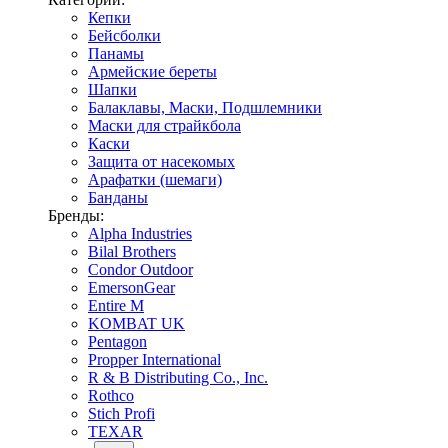
Кепки
Бейсболки
Панамы
Армейские береты
Шапки
Балаклавы, Маски, Подшлемники
Маски для страйкбола
Каски
Защита от насекомых
Арафатки (шемаги)
Банданы
Бренды:
Alpha Industries
Bilal Brothers
Condor Outdoor
EmersonGear
Entire M
KOMBAT UK
Pentagon
Propper International
R & B Distributing Co., Inc.
Rothco
Stich Profi
TEXAR