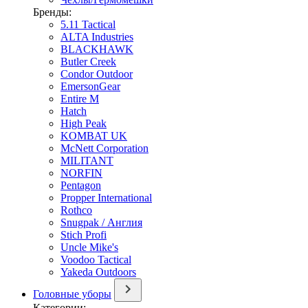
Бренды:
5.11 Tactical
ALTA Industries
BLACKHAWK
Butler Creek
Condor Outdoor
EmersonGear
Entire M
Hatch
High Peak
KOMBAT UK
McNett Corporation
MILITANT
NORFIN
Pentagon
Propper International
Rothco
Snugpak / Англия
Stich Profi
Uncle Mike's
Voodoo Tactical
Yakeda Outdoors
Головные уборы
Категории: