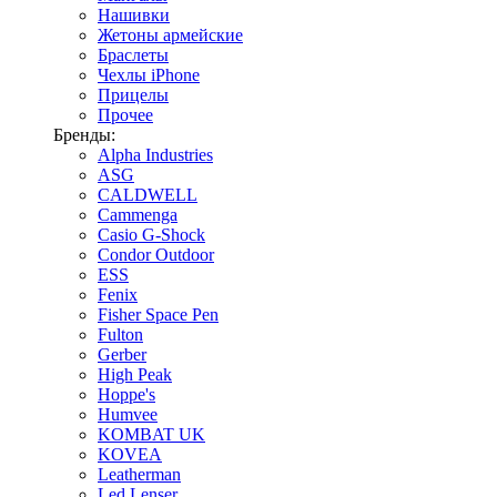
Нашивки
Жетоны армейские
Браслеты
Чехлы iPhone
Прицелы
Прочее
Бренды:
Alpha Industries
ASG
CALDWELL
Cammenga
Casio G-Shock
Condor Outdoor
ESS
Fenix
Fisher Space Pen
Fulton
Gerber
High Peak
Hoppe's
Humvee
KOMBAT UK
KOVEA
Leatherman
Led Lenser