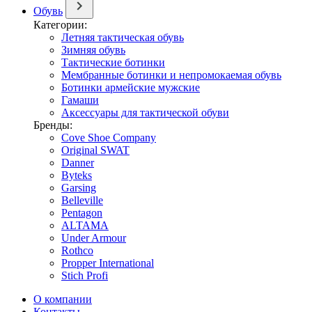
Обувь
Категории:
Летняя тактическая обувь
Зимняя обувь
Тактические ботинки
Мембранные ботинки и непромокаемая обувь
Ботинки армейские мужские
Гамаши
Аксессуары для тактической обуви
Бренды:
Cove Shoe Company
Original SWAT
Danner
Byteks
Garsing
Belleville
Pentagon
ALTAMA
Under Armour
Rothco
Propper International
Stich Profi
О компании
Контакты