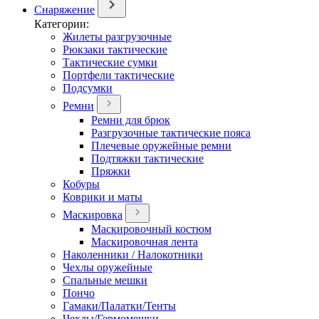
Снаряжение
Категории:
Жилеты разгрузочные
Рюкзаки тактические
Тактические сумки
Портфели тактические
Подсумки
Ремни
Ремни для брюк
Разгрузочные тактические пояса
Плечевые оружейные ремни
Подтяжки тактические
Пряжки
Кобуры
Коврики и маты
Маскировка
Маскировочный костюм
Маскировочная лента
Наколенники / Налокотники
Чехлы оружейные
Спальные мешки
Пончо
Гамаки/Палатки/Тенты
Чехлы/Гермомешки