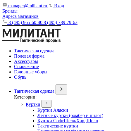
manager@militant.ru
Вход
Бренды
Адреса магазинов
8 (495) 965-60-40
8 (495) 789-79-63
Тактическая одежда
Полевая форма
Аксессуары
Снаряжение
Головные уборы
Обувь
Тактическая одежда
Категории:
Куртки
Куртки Аляски
Лётные куртки (бомбер и пилот)
Куртки СофтШелл/ХардШелл
Тактические куртки