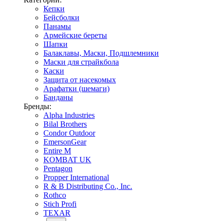
Кепки
Бейсболки
Панамы
Армейские береты
Шапки
Балаклавы, Маски, Подшлемники
Маски для страйкбола
Каски
Защита от насекомых
Арафатки (шемаги)
Банданы
Бренды:
Alpha Industries
Bilal Brothers
Condor Outdoor
EmersonGear
Entire M
KOMBAT UK
Pentagon
Propper International
R & B Distributing Co., Inc.
Rothco
Stich Profi
TEXAR