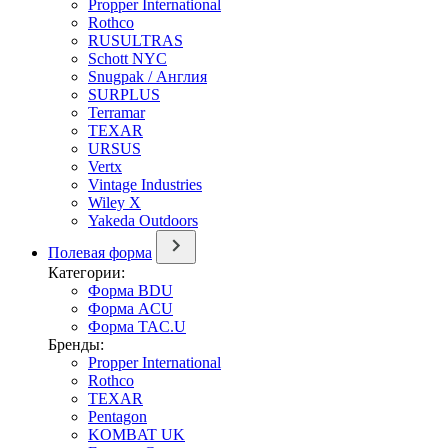
Propper International
Rothco
RUSULTRAS
Schott NYC
Snugpak / Англия
SURPLUS
Terramar
TEXAR
URSUS
Vertx
Vintage Industries
Wiley X
Yakeda Outdoors
Полевая форма
Категории:
Форма BDU
Форма ACU
Форма TAC.U
Бренды:
Propper International
Rothco
TEXAR
Pentagon
KOMBAT UK