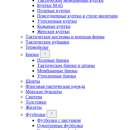
Тактические мембранные куртки
Куртки М-65
Полевые куртки
Повседневные куртки в стиле милитари
Утепленные куртки
Кожаные куртки
Женские куртки
Тактические костюмы и военная форма
Тактические рубашки
Термобелье
Брюки
Полевые брюки
Тактические брюки и штаны
Мембранные брюки
Утепленные брюки
Шорты
Флисовая тактическая одежда
Морские бушлаты
Свитера
Толстовки
Жилеты
Футболки
Футболки с рисунком
Однотонные футболки