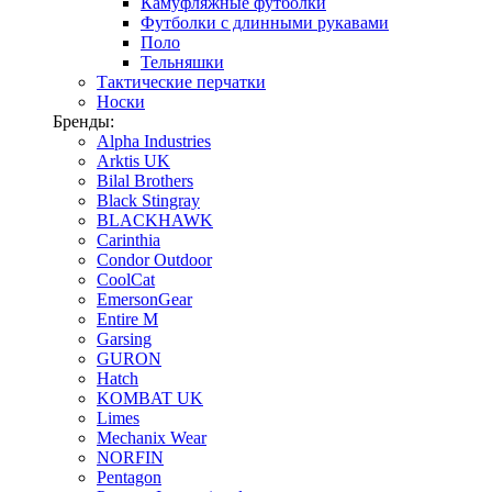
Камуфляжные футболки
Футболки с длинными рукавами
Поло
Тельняшки
Тактические перчатки
Носки
Бренды:
Alpha Industries
Arktis UK
Bilal Brothers
Black Stingray
BLACKHAWK
Carinthia
Condor Outdoor
CoolCat
EmersonGear
Entire M
Garsing
GURON
Hatch
KOMBAT UK
Limes
Mechanix Wear
NORFIN
Pentagon