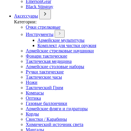
EmersonGear
Black Stingray
Аксессуары
Категории:
Очки стрелковые
Инструменты
Армейские мультитулы
Комплект для чистки оружия
Армейские стрелковые наушники
Фонари тактические
Тактическая медицина
Армейские столовые наборы
Ручки тактические
Тактические часы
Ножи
Тактический Грим
Компасы
Оптика
Газовые баллончики
Армейские фляги и гидраторы
Корды
Свистки / Карабины
Химический источник света
Мангалы