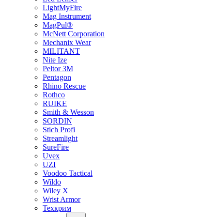
LightMyFire
Mag Instrument
MagPul®
McNett Corporation
Mechanix Wear
MILITANT
Nite Ize
Peltor 3M
Pentagon
Rhino Rescue
Rothco
RUIKE
Smith & Wesson
SORDIN
Stich Profi
Streamlight
SureFire
Uvex
UZI
Voodoo Tactical
Wildo
Wiley X
Wrist Armor
Техкрим