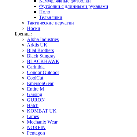
Камуфляжные футболки
Футболки с длинными рукавами
Поло
Тельняшки
Тактические перчатки
Носки
Бренды:
Alpha Industries
Arktis UK
Bilal Brothers
Black Stingray
BLACKHAWK
Carinthia
Condor Outdoor
CoolCat
EmersonGear
Entire M
Garsing
GURON
Hatch
KOMBAT UK
Limes
Mechanix Wear
NORFIN
Pentagon