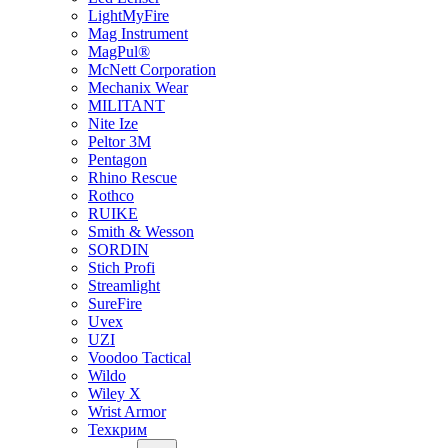
LightMyFire
Mag Instrument
MagPul®
McNett Corporation
Mechanix Wear
MILITANT
Nite Ize
Peltor 3M
Pentagon
Rhino Rescue
Rothco
RUIKE
Smith & Wesson
SORDIN
Stich Profi
Streamlight
SureFire
Uvex
UZI
Voodoo Tactical
Wildo
Wiley X
Wrist Armor
Техкрим