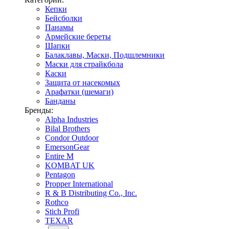
Кепки
Бейсболки
Панамы
Армейские береты
Шапки
Балаклавы, Маски, Подшлемники
Маски для страйкбола
Каски
Защита от насекомых
Арафатки (шемаги)
Банданы
Бренды:
Alpha Industries
Bilal Brothers
Condor Outdoor
EmersonGear
Entire M
KOMBAT UK
Pentagon
Propper International
R & B Distributing Co., Inc.
Rothco
Stich Profi
TEXAR