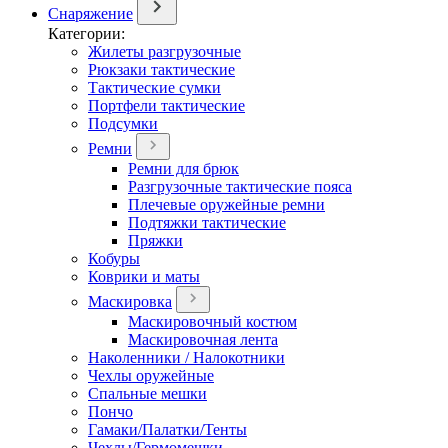
Снаряжение
Категории:
Жилеты разгрузочные
Рюкзаки тактические
Тактические сумки
Портфели тактические
Подсумки
Ремни
Ремни для брюк
Разгрузочные тактические пояса
Плечевые оружейные ремни
Подтяжки тактические
Пряжки
Кобуры
Коврики и маты
Маскировка
Маскировочный костюм
Маскировочная лента
Наколенники / Налокотники
Чехлы оружейные
Спальные мешки
Пончо
Гамаки/Палатки/Тенты
Чехлы/Гермомешки