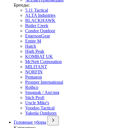
Бренды:
5.11 Tactical
ALTA Industries
BLACKHAWK
Butler Creek
Condor Outdoor
EmersonGear
Entire M
Hatch
High Peak
KOMBAT UK
McNett Corporation
MILITANT
NORFIN
Pentagon
Propper International
Rothco
Snugpak / Англия
Stich Profi
Uncle Mike's
Voodoo Tactical
Yakeda Outdoors
Головные уборы
Категории: