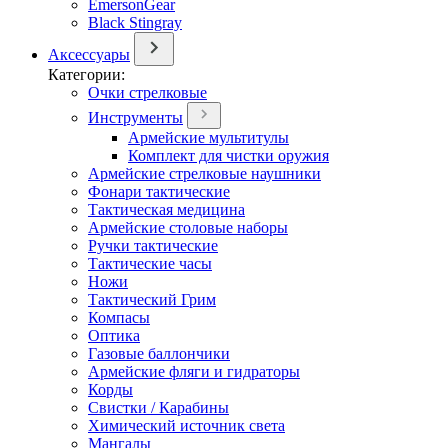
EmersonGear
Black Stingray
Аксессуары
Категории:
Очки стрелковые
Инструменты
Армейские мультитулы
Комплект для чистки оружия
Армейские стрелковые наушники
Фонари тактические
Тактическая медицина
Армейские столовые наборы
Ручки тактические
Тактические часы
Ножи
Тактический Грим
Компасы
Оптика
Газовые баллончики
Армейские фляги и гидраторы
Корды
Свистки / Карабины
Химический источник света
Мангалы