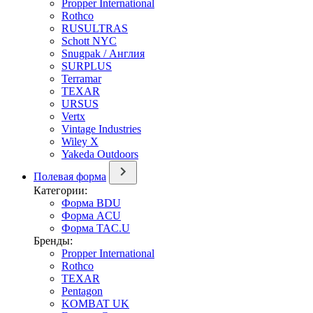
Propper International
Rothco
RUSULTRAS
Schott NYC
Snugpak / Англия
SURPLUS
Terramar
TEXAR
URSUS
Vertx
Vintage Industries
Wiley X
Yakeda Outdoors
Полевая форма
Категории:
Форма BDU
Форма ACU
Форма TAC.U
Бренды:
Propper International
Rothco
TEXAR
Pentagon
KOMBAT UK