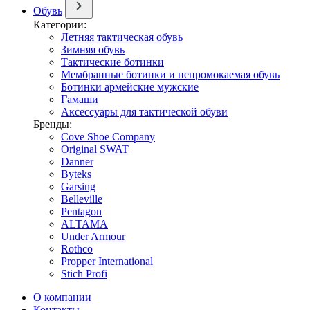
Обувь
Категории:
Летняя тактическая обувь
Зимняя обувь
Тактические ботинки
Мембранные ботинки и непромокаемая обувь
Ботинки армейские мужские
Гамаши
Аксессуары для тактической обуви
Бренды:
Cove Shoe Company
Original SWAT
Danner
Byteks
Garsing
Belleville
Pentagon
ALTAMA
Under Armour
Rothco
Propper International
Stich Profi
О компании
Контакты