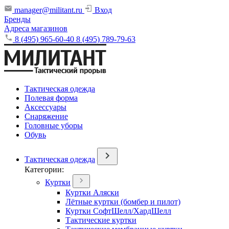
manager@militant.ru
Вход
Бренды
Адреса магазинов
8 (495) 965-60-40
8 (495) 789-79-63
Тактическая одежда
Полевая форма
Аксессуары
Снаряжение
Головные уборы
Обувь
Тактическая одежда
Категории:
Куртки
Куртки Аляски
Лётные куртки (бомбер и пилот)
Куртки СофтШелл/ХардШелл
Тактические куртки