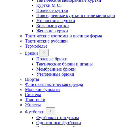
Тактические мембранные куртки
Куртки М-65
Полевые куртки
Повседневные куртки в стиле милитари
Утепленные куртки
Кожаные куртки
Женские куртки
Тактические костюмы и военная форма
Тактические рубашки
Термобелье
Брюки
Полевые брюки
Тактические брюки и штаны
Мембранные брюки
Утепленные брюки
Шорты
Флисовая тактическая одежда
Морские бушлаты
Свитера
Толстовки
Жилеты
Футболки
Футболки с рисунком
Однотонные футболки