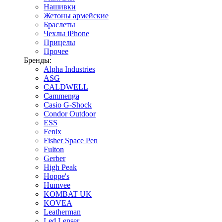
Нашивки
Жетоны армейские
Браслеты
Чехлы iPhone
Прицелы
Прочее
Бренды:
Alpha Industries
ASG
CALDWELL
Cammenga
Casio G-Shock
Condor Outdoor
ESS
Fenix
Fisher Space Pen
Fulton
Gerber
High Peak
Hoppe's
Humvee
KOMBAT UK
KOVEA
Leatherman
Led Lenser