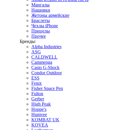
Мангалы
Нашивки
Жетоны армейские
Браслеты
Чехлы iPhone
Прицелы
Прочее
Бренды:
Alpha Industries
ASG
CALDWELL
Cammenga
Casio G-Shock
Condor Outdoor
ESS
Fenix
Fisher Space Pen
Fulton
Gerber
High Peak
Hoppe's
Humvee
KOMBAT UK
KOVEA