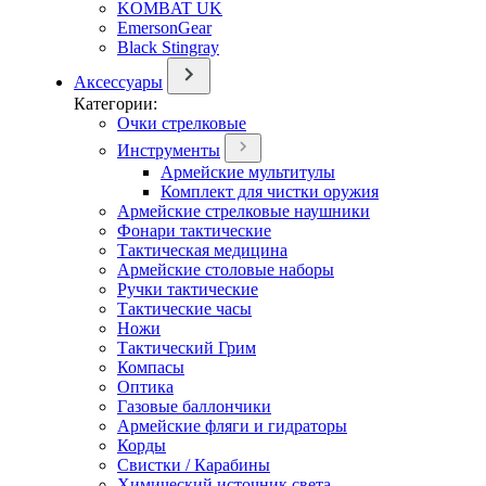
KOMBAT UK
EmersonGear
Black Stingray
Аксессуары
Категории:
Очки стрелковые
Инструменты
Армейские мультитулы
Комплект для чистки оружия
Армейские стрелковые наушники
Фонари тактические
Тактическая медицина
Армейские столовые наборы
Ручки тактические
Тактические часы
Ножи
Тактический Грим
Компасы
Оптика
Газовые баллончики
Армейские фляги и гидраторы
Корды
Свистки / Карабины
Химический источник света