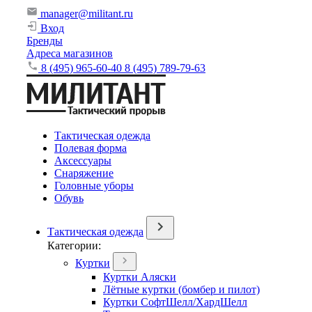
manager@militant.ru
Вход
Бренды
Адреса магазинов
8 (495) 965-60-40
8 (495) 789-79-63
Тактическая одежда
Полевая форма
Аксессуары
Снаряжение
Головные уборы
Обувь
Тактическая одежда
Категории:
Куртки
Куртки Аляски
Лётные куртки (бомбер и пилот)
Куртки СофтШелл/ХардШелл