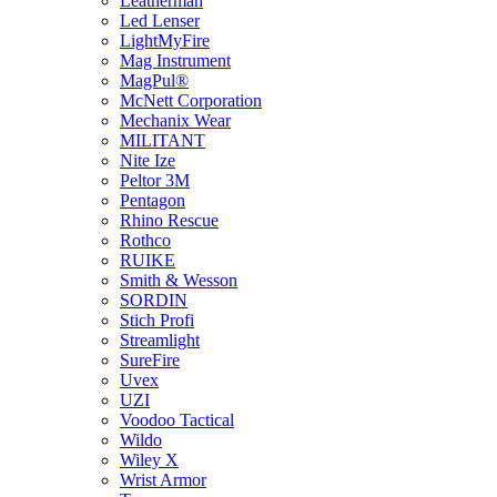
Leatherman
Led Lenser
LightMyFire
Mag Instrument
MagPul®
McNett Corporation
Mechanix Wear
MILITANT
Nite Ize
Peltor 3M
Pentagon
Rhino Rescue
Rothco
RUIKE
Smith & Wesson
SORDIN
Stich Profi
Streamlight
SureFire
Uvex
UZI
Voodoo Tactical
Wildo
Wiley X
Wrist Armor