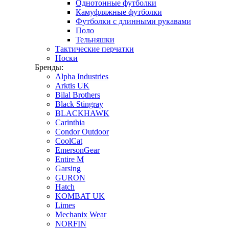
Однотонные футболки
Камуфляжные футболки
Футболки с длинными рукавами
Поло
Тельняшки
Тактические перчатки
Носки
Бренды:
Alpha Industries
Arktis UK
Bilal Brothers
Black Stingray
BLACKHAWK
Carinthia
Condor Outdoor
CoolCat
EmersonGear
Entire M
Garsing
GURON
Hatch
KOMBAT UK
Limes
Mechanix Wear
NORFIN