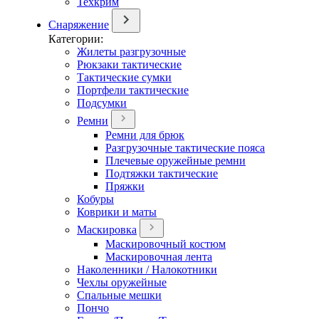
Техкрим
Снаряжение
Категории:
Жилеты разгрузочные
Рюкзаки тактические
Тактические сумки
Портфели тактические
Подсумки
Ремни
Ремни для брюк
Разгрузочные тактические пояса
Плечевые оружейные ремни
Подтяжки тактические
Пряжки
Кобуры
Коврики и маты
Маскировка
Маскировочный костюм
Маскировочная лента
Наколенники / Налокотники
Чехлы оружейные
Спальные мешки
Пончо