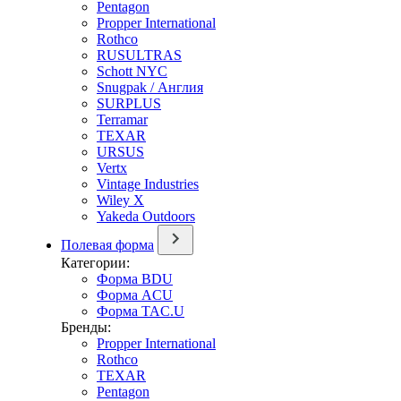
Pentagon
Propper International
Rothco
RUSULTRAS
Schott NYC
Snugpak / Англия
SURPLUS
Terramar
TEXAR
URSUS
Vertx
Vintage Industries
Wiley X
Yakeda Outdoors
Полевая форма
Категории:
Форма BDU
Форма ACU
Форма TAC.U
Бренды:
Propper International
Rothco
TEXAR
Pentagon