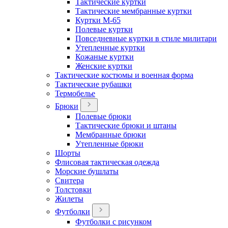
Тактические куртки
Тактические мембранные куртки
Куртки М-65
Полевые куртки
Повседневные куртки в стиле милитари
Утепленные куртки
Кожаные куртки
Женские куртки
Тактические костюмы и военная форма
Тактические рубашки
Термобелье
Брюки
Полевые брюки
Тактические брюки и штаны
Мембранные брюки
Утепленные брюки
Шорты
Флисовая тактическая одежда
Морские бушлаты
Свитера
Толстовки
Жилеты
Футболки
Футболки с рисунком