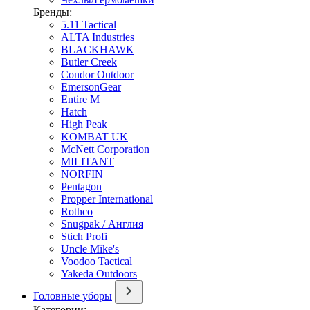
Бренды:
5.11 Tactical
ALTA Industries
BLACKHAWK
Butler Creek
Condor Outdoor
EmersonGear
Entire M
Hatch
High Peak
KOMBAT UK
McNett Corporation
MILITANT
NORFIN
Pentagon
Propper International
Rothco
Snugpak / Англия
Stich Profi
Uncle Mike's
Voodoo Tactical
Yakeda Outdoors
Головные уборы
Категории: