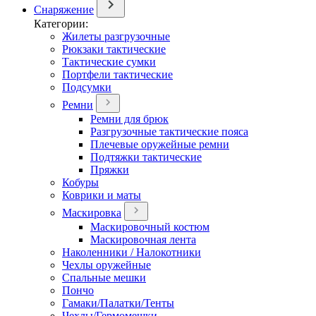
Снаряжение
Категории:
Жилеты разгрузочные
Рюкзаки тактические
Тактические сумки
Портфели тактические
Подсумки
Ремни
Ремни для брюк
Разгрузочные тактические пояса
Плечевые оружейные ремни
Подтяжки тактические
Пряжки
Кобуры
Коврики и маты
Маскировка
Маскировочный костюм
Маскировочная лента
Наколенники / Налокотники
Чехлы оружейные
Спальные мешки
Пончо
Гамаки/Палатки/Тенты
Чехлы/Гермомешки