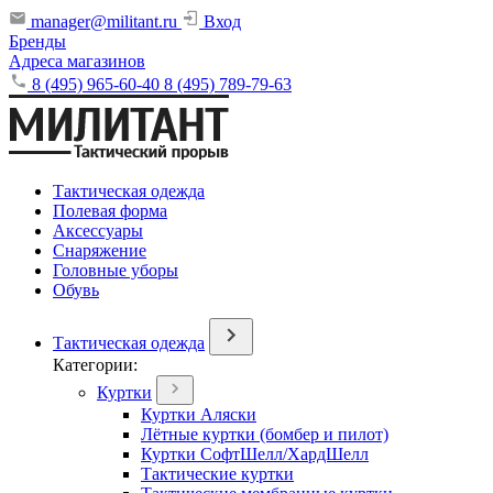
manager@militant.ru
Вход
Бренды
Адреса магазинов
8 (495) 965-60-40
8 (495) 789-79-63
Тактическая одежда
Полевая форма
Аксессуары
Снаряжение
Головные уборы
Обувь
Тактическая одежда
Категории:
Куртки
Куртки Аляски
Лётные куртки (бомбер и пилот)
Куртки СофтШелл/ХардШелл
Тактические куртки