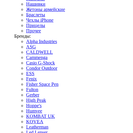
Нашивки
Жетоны армейские
Браслеты
Чехлы iPhone
Прицелы
Прочее
Бренды:
Alpha Industries
ASG
CALDWELL
Cammenga
Casio G-Shock
Condor Outdoor
ESS
Fenix
Fisher Space Pen
Fulton
Gerber
High Peak
Hoppe's
Humvee
KOMBAT UK
KOVEA
Leatherman
Led Lenser