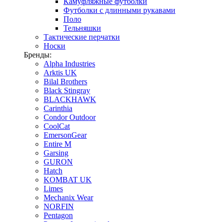
Камуфляжные футболки
Футболки с длинными рукавами
Поло
Тельняшки
Тактические перчатки
Носки
Бренды:
Alpha Industries
Arktis UK
Bilal Brothers
Black Stingray
BLACKHAWK
Carinthia
Condor Outdoor
CoolCat
EmersonGear
Entire M
Garsing
GURON
Hatch
KOMBAT UK
Limes
Mechanix Wear
NORFIN
Pentagon