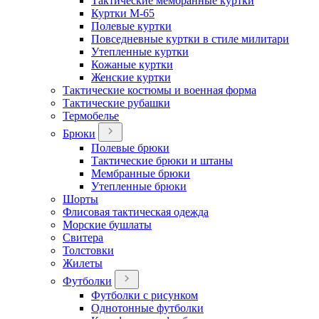
Тактические мембранные куртки
Куртки М-65
Полевые куртки
Повседневные куртки в стиле милитари
Утепленные куртки
Кожаные куртки
Женские куртки
Тактические костюмы и военная форма
Тактические рубашки
Термобелье
Брюки
Полевые брюки
Тактические брюки и штаны
Мембранные брюки
Утепленные брюки
Шорты
Флисовая тактическая одежда
Морские бушлаты
Свитера
Толстовки
Жилеты
Футболки
Футболки с рисунком
Однотонные футболки