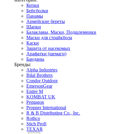
Кепки
Бейсболки
Панамы
Армейские береты
Шапки
Балаклавы, Маски, Подшлемники
Маски для страйкбола
Каски
Защита от насекомых
Арафатки (шемаги)
Банданы
Бренды:
Alpha Industries
Bilal Brothers
Condor Outdoor
EmersonGear
Entire M
KOMBAT UK
Pentagon
Propper International
R & B Distributing Co., Inc.
Rothco
Stich Profi
TEXAR