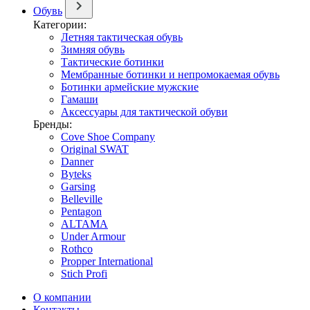
Обувь
Категории:
Летняя тактическая обувь
Зимняя обувь
Тактические ботинки
Мембранные ботинки и непромокаемая обувь
Ботинки армейские мужские
Гамаши
Аксессуары для тактической обуви
Бренды:
Cove Shoe Company
Original SWAT
Danner
Byteks
Garsing
Belleville
Pentagon
ALTAMA
Under Armour
Rothco
Propper International
Stich Profi
О компании
Контакты