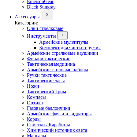
EmersonGear
Black Stingray
Аксессуары
Категории:
Очки стрелковые
Инструменты
Армейские мультитулы
Комплект для чистки оружия
Армейские стрелковые наушники
Фонари тактические
Тактическая медицина
Армейские столовые наборы
Ручки тактические
Тактические часы
Ножи
Тактический Грим
Компасы
Оптика
Газовые баллончики
Армейские фляги и гидраторы
Корды
Свистки / Карабины
Химический источник света
Мангалы