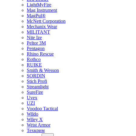
LightMyFire
Mag Instrument
MagPul®
McNett Corporation
Mechanix Wear
MILITANT
Nite Ize
Peltor 3M
Pentagon
Rhino Rescue
Rothco
RUIKE
Smith & Wesson
SORDIN
Stich Profi
Streamlight
SureFire
Uvex
UZI
Voodoo Tactical
Wildo
Wiley X
Wrist Armor
Техкрим