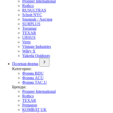
Propper International
Rothco
RUSULTRAS
Schott NYC
Snugpak / Англия
SURPLUS
Terramar
TEXAR
URSUS
Vertx
Vintage Industries
Wiley X
Yakeda Outdoors
Полевая форма
Категории:
Форма BDU
Форма ACU
Форма TAC.U
Бренды:
Propper International
Rothco
TEXAR
Pentagon
KOMBAT UK