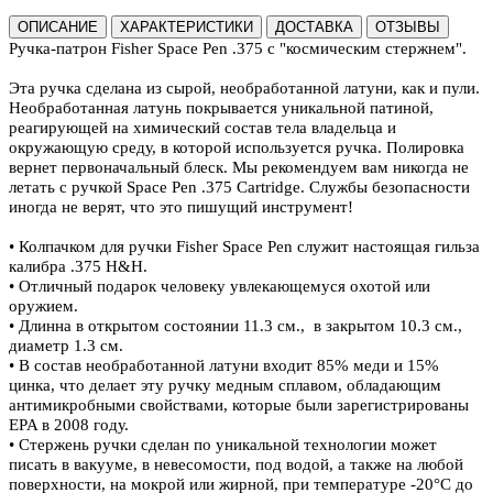
ОПИСАНИЕ
ХАРАКТЕРИСТИКИ
ДОСТАВКА
ОТЗЫВЫ
Ручка-патрон Fisher Space Pen .375 с "космическим стержнем".
Эта ручка сделана из сырой, необработанной латуни, как и пули.
Необработанная латунь покрывается уникальной патиной,
реагирующей на химический состав тела владельца и
окружающую среду, в которой используется ручка. Полировка
вернет первоначальный блеск. Мы рекомендуем вам никогда не
летать с ручкой Space Pen .375 Cartridge. Службы безопасности
иногда не верят, что это пишущий инструмент!
• Колпачком для ручки Fisher Space Pen служит настоящая гильза
калибра .375 H&H.
• Отличный подарок человеку увлекающемуся охотой или
оружием.
• Длинна в открытом состоянии 11.3 см.,
в закрытом 10.3 см.,
диаметр 1.3 см.
• В состав необработанной латуни входит 85% меди и 15%
цинка, что делает эту ручку медным сплавом, обладающим
антимикробными свойствами, которые были зарегистрированы
EPA в 2008 году.
• Стержень ручки сделан по уникальной технологии может
писать в вакууме, в невесомости, под водой, а также на любой
поверхности, на мокрой или жирной, при температуре -20°C до