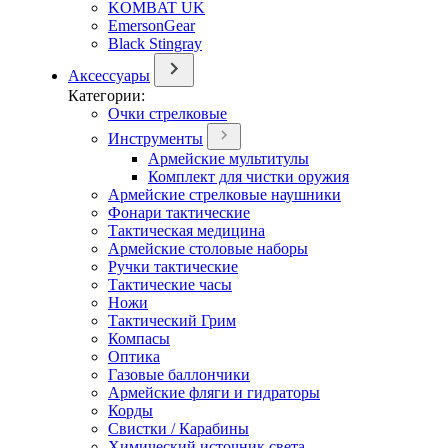
KOMBAT UK
EmersonGear
Black Stingray
Аксессуары
Категории:
Очки стрелковые
Инструменты
Армейские мультитулы
Комплект для чистки оружия
Армейские стрелковые наушники
Фонари тактические
Тактическая медицина
Армейские столовые наборы
Ручки тактические
Тактические часы
Ножи
Тактический Грим
Компасы
Оптика
Газовые баллончики
Армейские фляги и гидраторы
Корды
Свистки / Карабины
Химический источник света