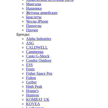
Мангалы
Нашивки
Жетоны армейские
Браслеты
Чехлы iPhone
Прицелы
Прочее
Бренды:
Alpha Industries
ASG
CALDWELL
Cammenga
Casio G-Shock
Condor Outdoor
ESS
Fenix
Fisher Space Pen
Fulton
Gerber
High Peak
Hoppe's
Humvee
KOMBAT UK
KOVEA