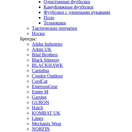
Однотонные футболки
Камуфляжные футболки
Футболки с длинными рукавами
Поло
Тельняшки
Тактические перчатки
Носки
Бренды:
Alpha Industries
Arktis UK
Bilal Brothers
Black Stingray
BLACKHAWK
Carinthia
Condor Outdoor
CoolCat
EmersonGear
Entire M
Garsing
GURON
Hatch
KOMBAT UK
Limes
Mechanix Wear
NORFIN