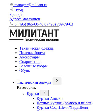
manager@militant.ru
Вход
Бренды
Адреса магазинов
8 (495) 965-60-40
8 (495) 789-79-63
Тактическая одежда
Полевая форма
Аксессуары
Снаряжение
Головные уборы
Обувь
Тактическая одежда
Категории:
Куртки
Куртки Аляски
Лётные куртки (бомбер и пилот)
Куртки СофтШелл/ХардШелл