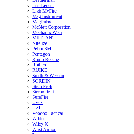
Leatherman
Led Lenser
LightMyFire
Mag Instrument
MagPul®
McNett Corporation
Mechanix Wear
MILITANT
Nite Ize
Peltor 3M
Pentagon
Rhino Rescue
Rothco
RUIKE
Smith & Wesson
SORDIN
Stich Profi
Streamlight
SureFire
Uvex
UZI
Voodoo Tactical
Wildo
Wiley X
Wrist Armor