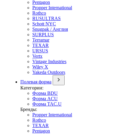
Pentagon
Propper International
Rothco
RUSULTRAS
Schott NYC
Snugpak / Англия
SURPLUS
Terramar
TEXAR
URSUS
Vertx
Vintage Industries
Wiley X
Yakeda Outdoors
Полевая форма
Категории:
Форма BDU
Форма ACU
Форма TAC.U
Бренды:
Propper International
Rothco
TEXAR
Pentagon