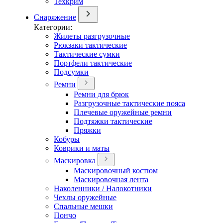
Техкрим
Снаряжение
Категории:
Жилеты разгрузочные
Рюкзаки тактические
Тактические сумки
Портфели тактические
Подсумки
Ремни
Ремни для брюк
Разгрузочные тактические пояса
Плечевые оружейные ремни
Подтяжки тактические
Пряжки
Кобуры
Коврики и маты
Маскировка
Маскировочный костюм
Маскировочная лента
Наколенники / Налокотники
Чехлы оружейные
Спальные мешки
Пончо