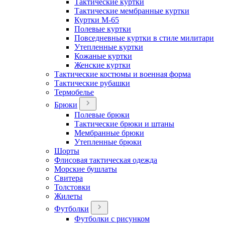
Тактические куртки
Тактические мембранные куртки
Куртки М-65
Полевые куртки
Повседневные куртки в стиле милитари
Утепленные куртки
Кожаные куртки
Женские куртки
Тактические костюмы и военная форма
Тактические рубашки
Термобелье
Брюки
Полевые брюки
Тактические брюки и штаны
Мембранные брюки
Утепленные брюки
Шорты
Флисовая тактическая одежда
Морские бушлаты
Свитера
Толстовки
Жилеты
Футболки
Футболки с рисунком