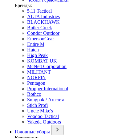
Бренды:
5.11 Tactical
ALTA Industries
BLACKHAWK
Butler Creek
Condor Outdoor
EmersonGear
Entire M
Hatch
High Peak
KOMBAT UK
McNett Corporation
MILITANT
NORFIN
Pentagon
Propper International
Rothco
Snugpak / Англия
Stich Profi
Uncle Mike's
Voodoo Tactical
Yakeda Outdoors
Головные уборы
Категории: