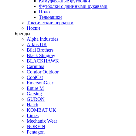
Камуфляжные футболки
Футболки с длинными рукавами
Поло
Тельняшки
Тактические перчатки
Носки
Бренды:
Alpha Industries
Arktis UK
Bilal Brothers
Black Stingray
BLACKHAWK
Carinthia
Condor Outdoor
CoolCat
EmersonGear
Entire M
Garsing
GURON
Hatch
KOMBAT UK
Limes
Mechanix Wear
NORFIN
Pentagon