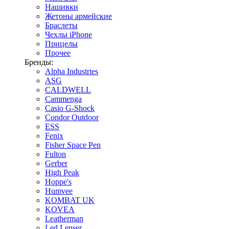
Нашивки
Жетоны армейские
Браслеты
Чехлы iPhone
Прицелы
Прочее
Бренды:
Alpha Industries
ASG
CALDWELL
Cammenga
Casio G-Shock
Condor Outdoor
ESS
Fenix
Fisher Space Pen
Fulton
Gerber
High Peak
Hoppe's
Humvee
KOMBAT UK
KOVEA
Leatherman
Led Lenser