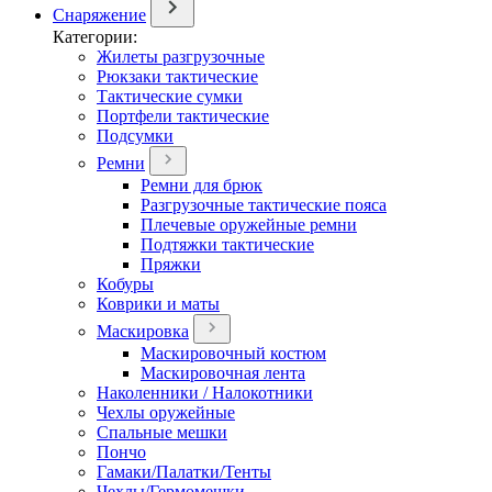
Снаряжение
Категории:
Жилеты разгрузочные
Рюкзаки тактические
Тактические сумки
Портфели тактические
Подсумки
Ремни
Ремни для брюк
Разгрузочные тактические пояса
Плечевые оружейные ремни
Подтяжки тактические
Пряжки
Кобуры
Коврики и маты
Маскировка
Маскировочный костюм
Маскировочная лента
Наколенники / Налокотники
Чехлы оружейные
Спальные мешки
Пончо
Гамаки/Палатки/Тенты
Чехлы/Гермомешки