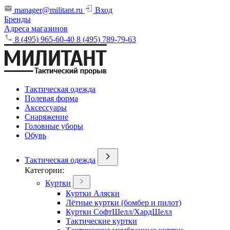
manager@militant.ru
Вход
Бренды
Адреса магазинов
8 (495) 965-60-40
8 (495) 789-79-63
Тактическая одежда
Полевая форма
Аксессуары
Снаряжение
Головные уборы
Обувь
Тактическая одежда
Категории:
Куртки
Куртки Аляски
Лётные куртки (бомбер и пилот)
Куртки СофтШелл/ХардШелл
Тактические куртки