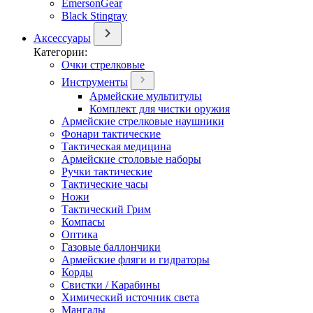
EmersonGear
Black Stingray
Аксессуары
Категории:
Очки стрелковые
Инструменты
Армейские мультитулы
Комплект для чистки оружия
Армейские стрелковые наушники
Фонари тактические
Тактическая медицина
Армейские столовые наборы
Ручки тактические
Тактические часы
Ножи
Тактический Грим
Компасы
Оптика
Газовые баллончики
Армейские фляги и гидраторы
Корды
Свистки / Карабины
Химический источник света
Мангалы