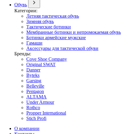
Обувь
Категории:
Летняя тактическая обувь
Зимняя обувь
Тактические ботинки
Мембранные ботинки и непромокаемая обувь
Ботинки армейские мужские
Гамаши
Аксессуары для тактической обуви
Бренды:
Cove Shoe Company
Original SWAT
Danner
Byteks
Garsing
Belleville
Pentagon
ALTAMA
Under Armour
Rothco
Propper International
Stich Profi
О компании
Контакты