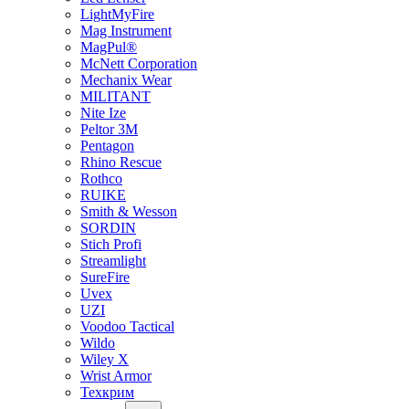
LightMyFire
Mag Instrument
MagPul®
McNett Corporation
Mechanix Wear
MILITANT
Nite Ize
Peltor 3M
Pentagon
Rhino Rescue
Rothco
RUIKE
Smith & Wesson
SORDIN
Stich Profi
Streamlight
SureFire
Uvex
UZI
Voodoo Tactical
Wildo
Wiley X
Wrist Armor
Техкрим