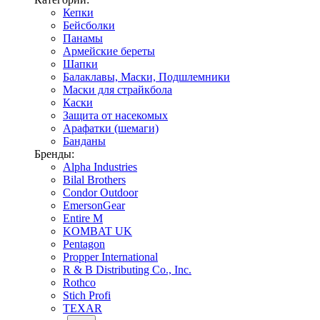
Кепки
Бейсболки
Панамы
Армейские береты
Шапки
Балаклавы, Маски, Подшлемники
Маски для страйкбола
Каски
Защита от насекомых
Арафатки (шемаги)
Банданы
Бренды:
Alpha Industries
Bilal Brothers
Condor Outdoor
EmersonGear
Entire M
KOMBAT UK
Pentagon
Propper International
R & B Distributing Co., Inc.
Rothco
Stich Profi
TEXAR