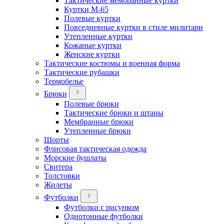
Тактические мембранные куртки
Куртки М-65
Полевые куртки
Повседневные куртки в стиле милитари
Утепленные куртки
Кожаные куртки
Женские куртки
Тактические костюмы и военная форма
Тактические рубашки
Термобелье
Брюки
Полевые брюки
Тактические брюки и штаны
Мембранные брюки
Утепленные брюки
Шорты
Флисовая тактическая одежда
Морские бушлаты
Свитера
Толстовки
Жилеты
Футболки
Футболки с рисунком
Однотонные футболки