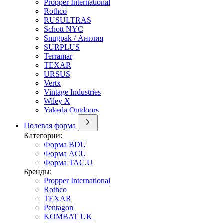
Propper International
Rothco
RUSULTRAS
Schott NYC
Snugpak / Англия
SURPLUS
Terramar
TEXAR
URSUS
Vertx
Vintage Industries
Wiley X
Yakeda Outdoors
Полевая форма
Категории:
Форма BDU
Форма ACU
Форма TAC.U
Бренды:
Propper International
Rothco
TEXAR
Pentagon
KOMBAT UK