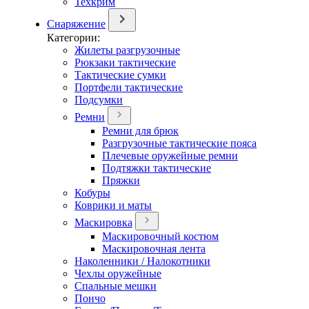
Техкрим
Снаряжение
Категории:
Жилеты разгрузочные
Рюкзаки тактические
Тактические сумки
Портфели тактические
Подсумки
Ремни
Ремни для брюк
Разгрузочные тактические пояса
Плечевые оружейные ремни
Подтяжки тактические
Пряжки
Кобуры
Коврики и маты
Маскировка
Маскировочный костюм
Маскировочная лента
Наколенники / Налокотники
Чехлы оружейные
Спальные мешки
Пончо