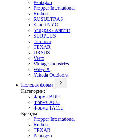
Pentagon
Propper International
Rothco
RUSULTRAS
Schott NYC
Snugpak / Англия
SURPLUS
Terramar
TEXAR
URSUS
Vertx
Vintage Industries
Wiley X
Yakeda Outdoors
Полевая форма
Категории:
Форма BDU
Форма ACU
Форма TAC.U
Бренды:
Propper International
Rothco
TEXAR
Pentagon