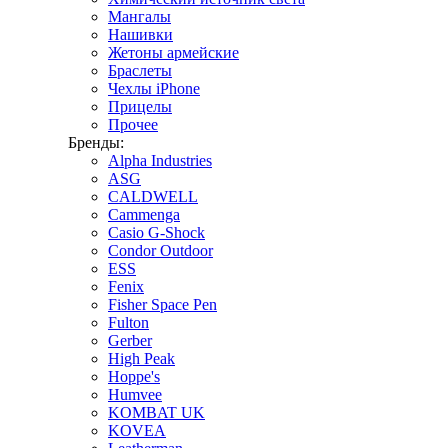
Мангалы
Нашивки
Жетоны армейские
Браслеты
Чехлы iPhone
Прицелы
Прочее
Бренды:
Alpha Industries
ASG
CALDWELL
Cammenga
Casio G-Shock
Condor Outdoor
ESS
Fenix
Fisher Space Pen
Fulton
Gerber
High Peak
Hoppe's
Humvee
KOMBAT UK
KOVEA