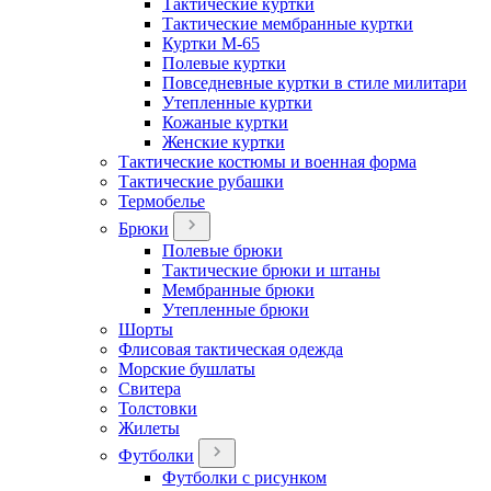
Тактические куртки
Тактические мембранные куртки
Куртки М-65
Полевые куртки
Повседневные куртки в стиле милитари
Утепленные куртки
Кожаные куртки
Женские куртки
Тактические костюмы и военная форма
Тактические рубашки
Термобелье
Брюки
Полевые брюки
Тактические брюки и штаны
Мембранные брюки
Утепленные брюки
Шорты
Флисовая тактическая одежда
Морские бушлаты
Свитера
Толстовки
Жилеты
Футболки
Футболки с рисунком