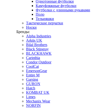
Однотонные футболки
Камуфляжные футболки
Футболки с длинными рукавами
Поло
Тельняшки
Тактические перчатки
Носки
Бренды:
Alpha Industries
Arktis UK
Bilal Brothers
Black Stingray
BLACKHAWK
Carinthia
Condor Outdoor
CoolCat
EmersonGear
Entire M
Garsing
GURON
Hatch
KOMBAT UK
Limes
Mechanix Wear
NORFIN