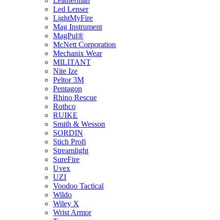
Leatherman
Led Lenser
LightMyFire
Mag Instrument
MagPul®
McNett Corporation
Mechanix Wear
MILITANT
Nite Ize
Peltor 3M
Pentagon
Rhino Rescue
Rothco
RUIKE
Smith & Wesson
SORDIN
Stich Profi
Streamlight
SureFire
Uvex
UZI
Voodoo Tactical
Wildo
Wiley X
Wrist Armor