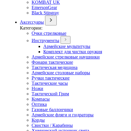
KOMBAT UK
EmersonGear
Black Stingray
Аксессуары
Категории:
Очки стрелковые
Инструменты
Армейские мультитулы
Комплект для чистки оружия
Армейские стрелковые наушники
Фонари тактические
Тактическая медицина
Армейские столовые наборы
Ручки тактические
Тактические часы
Ножи
Тактический Грим
Компасы
Оптика
Газовые баллончики
Армейские фляги и гидраторы
Корды
Свистки / Карабины
Химический источник света