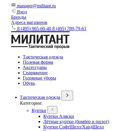
manager@militant.ru
Вход
Бренды
Адреса магазинов
8 (495) 965-60-40
8 (495) 789-79-63
Тактическая одежда
Полевая форма
Аксессуары
Снаряжение
Головные уборы
Обувь
Тактическая одежда
Категории:
Куртки
Куртки Аляски
Лётные куртки (бомбер и пилот)
Куртки СофтШелл/ХардШелл